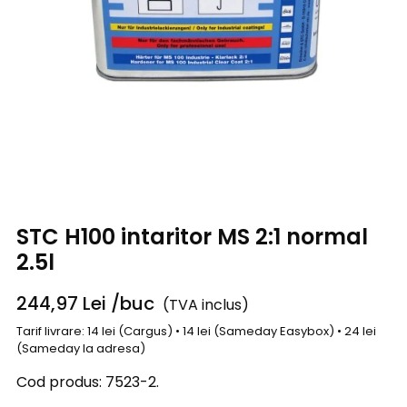
STC H100 intaritor MS 2:1 normal
2.5l
244,97
Lei
/buc
(TVA inclus)
Tarif livrare: 14 lei (Cargus) • 14 lei (Sameday Easybox) • 24 lei
(Sameday la adresa)
Cod produs:
7523-2.