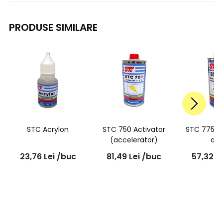
PRODUSE SIMILARE
STC Acrylon
STC 750 Activator
STC 775 Sp
(accelerator)
adi
23,76
Lei
/buc
81,49
Lei
/buc
57,32
L