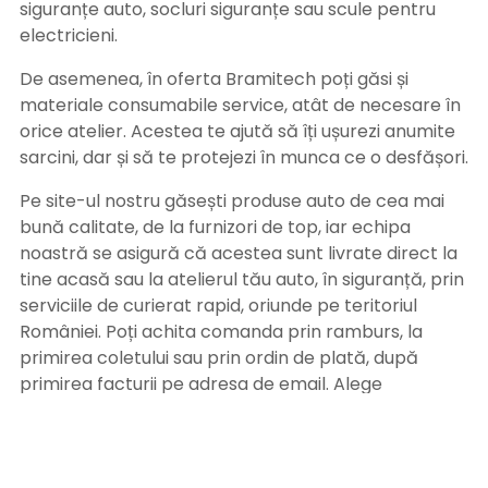
siguranțe auto, socluri siguranțe sau scule pentru
electricieni.
De asemenea, în oferta Bramitech poți găsi și
materiale consumabile service, atât de necesare în
orice atelier. Acestea te ajută să îți ușurezi anumite
sarcini, dar și să te protejezi în munca ce o desfășori.
Pe site-ul nostru găsești produse auto de cea mai
bună calitate, de la furnizori de top, iar echipa
noastră se asigură că acestea sunt livrate direct la
tine acasă sau la atelierul tău auto, în siguranță, prin
serviciile de curierat rapid, oriunde pe teritoriul
României. Poți achita comanda prin ramburs, la
primirea coletului sau prin ordin de plată, după
primirea facturii pe adresa de email. Alege
Bramitech, magazinul tău de produse auto de
calitate!