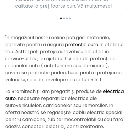
calitate la preț foarte bun. Vă mulțumesc!
În magazinul nostru online poți găsi materiale,
potrivite pentru a asigura
protecție auto
î
n atelierul
tău. Astfel poți proteja autovehiculele aflat în
service-ul tău, cu ajutorul huselor de protecție a
scaunelor auto ( autoturisme sau camioane),
covorașe protecție podea, huse pentru protejarea
volanului, saci de anvelope sau seturi 5 în 1.
La Bramitech ți-am pregătit și produse de
electrică
auto
, necesare reparațiilor electrice ale
autovehiculelor, camioanelor sau remorcilor. În
oferta noastră se regăsește: cablu electric special
pentru camioane, tub termocontrolabil cu sau fără
adeziv, conectori electrici, benzi izolatoare,