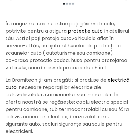
În magazinul nostru online poți găsi materiale,
potrivite pentru a asigura
protecție auto
î
n atelierul
tău. Astfel poți proteja autovehiculele aflat în
service-ul tău, cu ajutorul huselor de protecție a
scaunelor auto ( autoturisme sau camioane),
covorașe protecție podea, huse pentru protejarea
volanului, saci de anvelope sau seturi 5 în 1.
La Bramitech ți-am pregătit și produse de
electrică
auto
, necesare reparațiilor electrice ale
autovehiculelor, camioanelor sau remorcilor. În
oferta noastră se regăsește: cablu electric special
pentru camioane, tub termocontrolabil cu sau fără
adeziv, conectori electrici, benzi izolatoare,
siguranțe auto, socluri siguranțe sau scule pentru
electricieni.