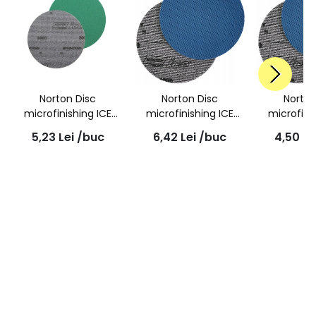
Norton Disc
Norton Disc
Norton
microfinishing ICE
microfinishing ICE
microfini
Q255 80mm P3000
Q255 150mm P1500
Q255 80m
5,23
Lei
/buc
6,42
Lei
/buc
4,50
Le