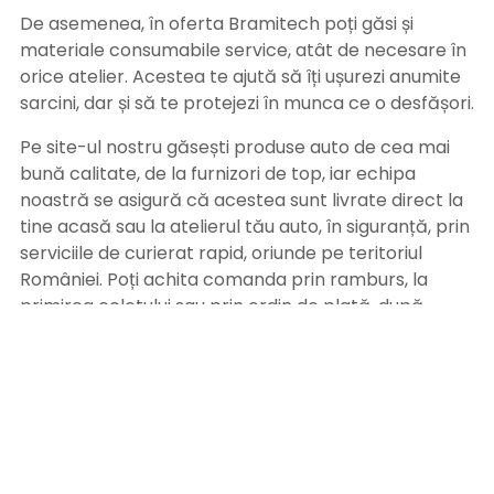
De asemenea, în oferta Bramitech poți găsi și
materiale consumabile service, atât de necesare în
orice atelier. Acestea te ajută să îți ușurezi anumite
sarcini, dar și să te protejezi în munca ce o desfășori.
Pe site-ul nostru găsești produse auto de cea mai
bună calitate, de la furnizori de top, iar echipa
noastră se asigură că acestea sunt livrate direct la
tine acasă sau la atelierul tău auto, în siguranță, prin
serviciile de curierat rapid, oriunde pe teritoriul
României. Poți achita comanda prin ramburs, la
primirea coletului sau prin ordin de plată, după
primirea facturii pe adresa de email. Alege
Bramitech, magazinul tău de produse auto de
calitate!