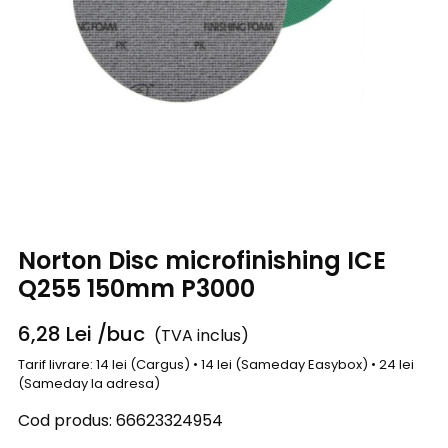
Norton Disc microfinishing ICE
Q255 150mm P3000
6,28
Lei
/buc
(TVA inclus)
Tarif livrare: 14 lei (Cargus) • 14 lei (Sameday Easybox) • 24 lei
(Sameday la adresa)
Cod produs:
66623324954