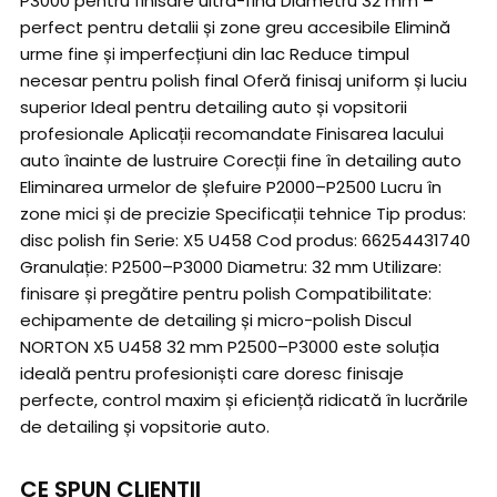
P3000 pentru finisare ultra-fină Diametru 32 mm –
perfect pentru detalii și zone greu accesibile Elimină
urme fine și imperfecțiuni din lac Reduce timpul
necesar pentru polish final Oferă finisaj uniform și luciu
superior Ideal pentru detailing auto și vopsitorii
profesionale Aplicații recomandate Finisarea lacului
auto înainte de lustruire Corecții fine în detailing auto
Eliminarea urmelor de șlefuire P2000–P2500 Lucru în
zone mici și de precizie Specificații tehnice Tip produs:
disc polish fin Serie: X5 U458 Cod produs: 66254431740
Granulație: P2500–P3000 Diametru: 32 mm Utilizare:
finisare și pregătire pentru polish Compatibilitate:
echipamente de detailing și micro-polish Discul
NORTON X5 U458 32 mm P2500–P3000 este soluția
ideală pentru profesioniști care doresc finisaje
perfecte, control maxim și eficiență ridicată în lucrările
de detailing și vopsitorie auto.
CE SPUN CLIENTII