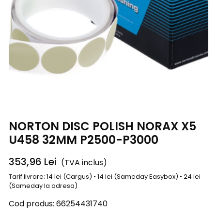
NORTON DISC POLISH NORAX X5
U458 32MM P2500-P3000
353,96
Lei
(TVA inclus)
Tarif livrare: 14 lei (Cargus) • 14 lei (Sameday Easybox) • 24 lei
(Sameday la adresa)
Cod produs:
66254431740