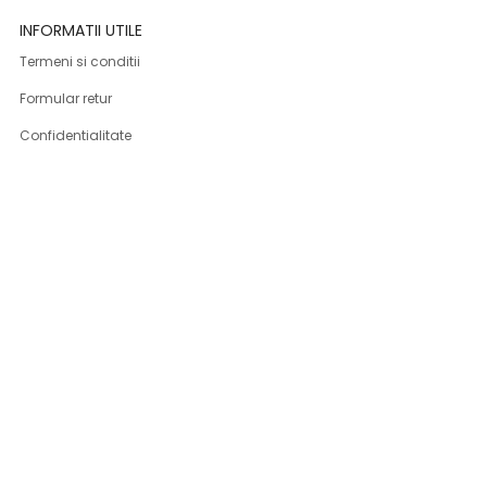
INFORMATII UTILE
Termeni si conditii
Formular retur
Confidentialitate
Politica de Cookies
ANPC
Solutionarea litigiilor
Informatii legale
ASISTENTA
Contact
Cum cumpar
Cum platesc