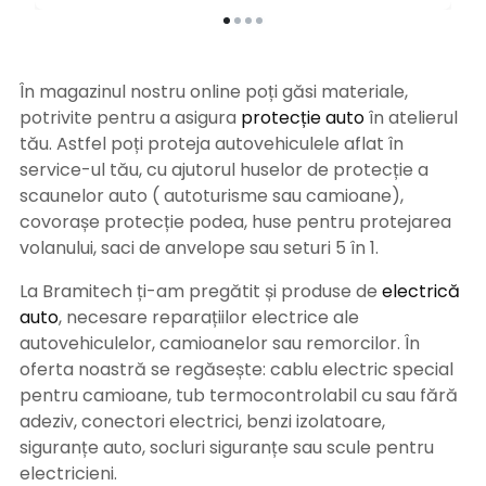
În magazinul nostru online poți găsi materiale,
potrivite pentru a asigura
protecție auto
î
n atelierul
tău. Astfel poți proteja autovehiculele aflat în
service-ul tău, cu ajutorul huselor de protecție a
scaunelor auto ( autoturisme sau camioane),
covorașe protecție podea, huse pentru protejarea
volanului, saci de anvelope sau seturi 5 în 1.
La Bramitech ți-am pregătit și produse de
electrică
auto
, necesare reparațiilor electrice ale
autovehiculelor, camioanelor sau remorcilor. În
oferta noastră se regăsește: cablu electric special
pentru camioane, tub termocontrolabil cu sau fără
adeziv, conectori electrici, benzi izolatoare,
siguranțe auto, socluri siguranțe sau scule pentru
electricieni.