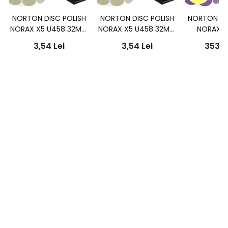
NORTON DISC POLISH
NORTON DISC POLISH
NORTON DI
NORAX X5 U458 32MM
NORAX X5 U458 32MM
NORAX X
P2500-P3000 / BC
P2500-P3000 / BC
32mm P20
3,54
Lei
3,54
Lei
353,