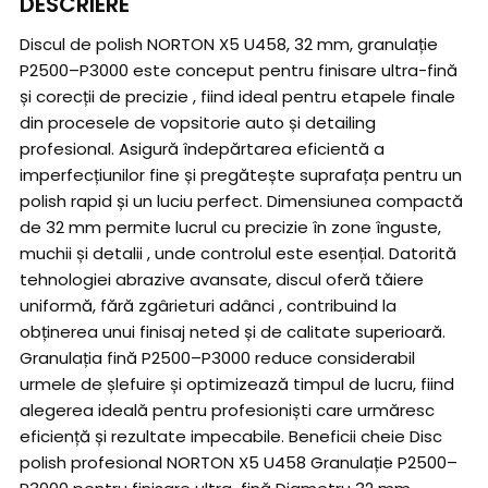
DESCRIERE
Discul de polish NORTON X5 U458, 32 mm, granulație
P2500–P3000 este conceput pentru finisare ultra-fină
și corecții de precizie , fiind ideal pentru etapele finale
din procesele de vopsitorie auto și detailing
profesional. Asigură îndepărtarea eficientă a
imperfecțiunilor fine și pregătește suprafața pentru un
polish rapid și un luciu perfect. Dimensiunea compactă
de 32 mm permite lucrul cu precizie în zone înguste,
muchii și detalii , unde controlul este esențial. Datorită
tehnologiei abrazive avansate, discul oferă tăiere
uniformă, fără zgârieturi adânci , contribuind la
obținerea unui finisaj neted și de calitate superioară.
Granulația fină P2500–P3000 reduce considerabil
urmele de șlefuire și optimizează timpul de lucru, fiind
alegerea ideală pentru profesioniști care urmăresc
eficiență și rezultate impecabile. Beneficii cheie Disc
polish profesional NORTON X5 U458 Granulație P2500–