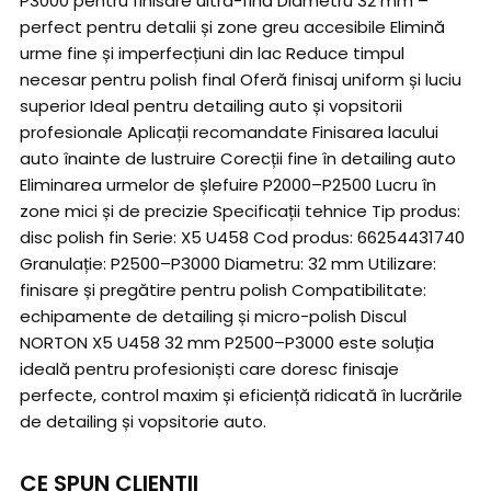
P3000 pentru finisare ultra-fină Diametru 32 mm –
perfect pentru detalii și zone greu accesibile Elimină
urme fine și imperfecțiuni din lac Reduce timpul
necesar pentru polish final Oferă finisaj uniform și luciu
superior Ideal pentru detailing auto și vopsitorii
profesionale Aplicații recomandate Finisarea lacului
auto înainte de lustruire Corecții fine în detailing auto
Eliminarea urmelor de șlefuire P2000–P2500 Lucru în
zone mici și de precizie Specificații tehnice Tip produs:
disc polish fin Serie: X5 U458 Cod produs: 66254431740
Granulație: P2500–P3000 Diametru: 32 mm Utilizare:
finisare și pregătire pentru polish Compatibilitate:
echipamente de detailing și micro-polish Discul
NORTON X5 U458 32 mm P2500–P3000 este soluția
ideală pentru profesioniști care doresc finisaje
perfecte, control maxim și eficiență ridicată în lucrările
de detailing și vopsitorie auto.
CE SPUN CLIENTII