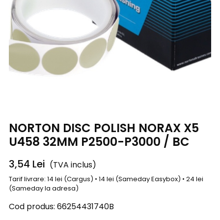
NORTON DISC POLISH NORAX X5
U458 32MM P2500-P3000 / BC
3,54
Lei
(TVA inclus)
Tarif livrare: 14 lei (Cargus) • 14 lei (Sameday Easybox) • 24 lei
(Sameday la adresa)
Cod produs:
66254431740B