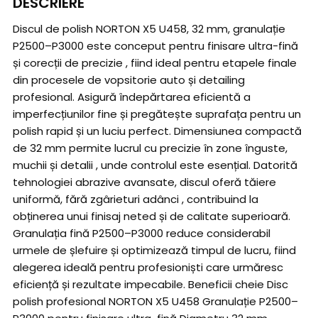
DESCRIERE
Discul de polish NORTON X5 U458, 32 mm, granulație
P2500–P3000 este conceput pentru finisare ultra-fină
și corecții de precizie , fiind ideal pentru etapele finale
din procesele de vopsitorie auto și detailing
profesional. Asigură îndepărtarea eficientă a
imperfecțiunilor fine și pregătește suprafața pentru un
polish rapid și un luciu perfect. Dimensiunea compactă
de 32 mm permite lucrul cu precizie în zone înguste,
muchii și detalii , unde controlul este esențial. Datorită
tehnologiei abrazive avansate, discul oferă tăiere
uniformă, fără zgârieturi adânci , contribuind la
obținerea unui finisaj neted și de calitate superioară.
Granulația fină P2500–P3000 reduce considerabil
urmele de șlefuire și optimizează timpul de lucru, fiind
alegerea ideală pentru profesioniști care urmăresc
eficiență și rezultate impecabile. Beneficii cheie Disc
polish profesional NORTON X5 U458 Granulație P2500–