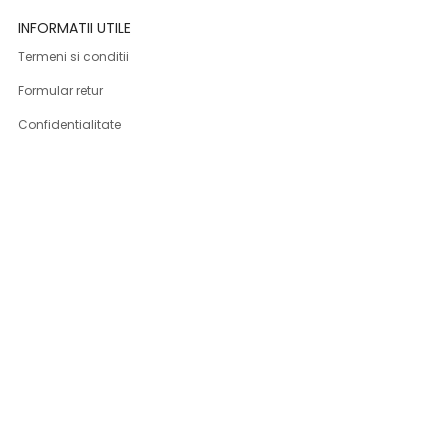
INFORMATII UTILE
Termeni si conditii
Formular retur
Confidentialitate
Politica de Cookies
ANPC
Solutionarea litigiilor
Informatii legale
ASISTENTA
Contact
Cum cumpar
Cum platesc