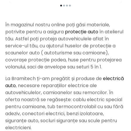
În magazinul nostru online poți găsi materiale,
potrivite pentru a asigura
protecție auto
î
n atelierul
tău. Astfel poți proteja autovehiculele aflat în
service-ul tău, cu ajutorul huselor de protecție a
scaunelor auto ( autoturisme sau camioane),
covorașe protecție podea, huse pentru protejarea
volanului, saci de anvelope sau seturi 5 în 1.
La Bramitech ți-am pregătit și produse de
electrică
auto
, necesare reparațiilor electrice ale
autovehiculelor, camioanelor sau remorcilor. În
oferta noastră se regăsește: cablu electric special
pentru camioane, tub termocontrolabil cu sau fără
adeziv, conectori electrici, benzi izolatoare,
siguranțe auto, socluri siguranțe sau scule pentru
electricieni.