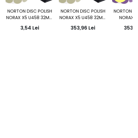
NORTON DISC POLISH
NORTON DISC POLISH
NORTON DI
NORAX X5 U458 32MM
NORAX X5 U458 32MM
NORAX X
P2500-P3000 / BC
P2500-P3000
32mm P20
3,54
Lei
353,96
Lei
353,