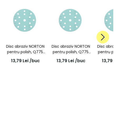
Disc abraziv NORTON
Disc abraziv NORTON
Disc abraz
pentru polish, Q775,
pentru polish, Q775,
pentru pol
P800, super flexibil
P1200, super flexibil
P1500, supe
13,79
Lei
/buc
13,79
Lei
/buc
13,79
Le
150mm, 15 gauri
150mm, 15 gauri
150mm, 1