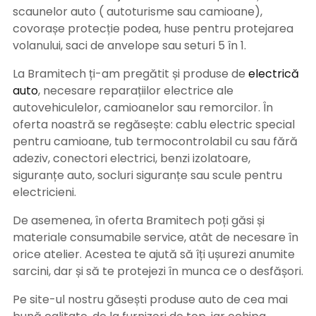
scaunelor auto ( autoturisme sau camioane),
covorașe protecție podea, huse pentru protejarea
volanului, saci de anvelope sau seturi 5 în 1.
La Bramitech ți-am pregătit și produse de
electrică
auto
, necesare reparațiilor electrice ale
autovehiculelor, camioanelor sau remorcilor. În
oferta noastră se regăsește: cablu electric special
pentru camioane, tub termocontrolabil cu sau fără
adeziv, conectori electrici, benzi izolatoare,
siguranțe auto, socluri siguranțe sau scule pentru
electricieni.
De asemenea, în oferta Bramitech poți găsi și
materiale consumabile service, atât de necesare în
orice atelier. Acestea te ajută să îți ușurezi anumite
sarcini, dar și să te protejezi în munca ce o desfășori.
Pe site-ul nostru găsești produse auto de cea mai