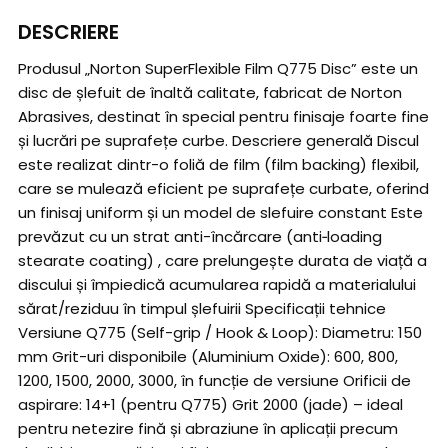
DESCRIERE
Produsul „Norton SuperFlexible Film Q775 Disc” este un
disc de șlefuit de înaltă calitate, fabricat de Norton
Abrasives, destinat în special pentru finisaje foarte fine
și lucrări pe suprafețe curbe. Descriere generală Discul
este realizat dintr-o foliă de film (film backing) flexibil,
care se mulează eficient pe suprafețe curbate, oferind
un finisaj uniform și un model de slefuire constant Este
prevăzut cu un strat anti-încărcare (anti‑loading
stearate coating) , care prelungește durata de viață a
discului și împiedică acumularea rapidă a materialului
sărat/reziduu în timpul șlefuirii Specificații tehnice
Versiune Q775 (Self-grip / Hook & Loop): Diametru: 150
mm Grit-uri disponibile (Aluminium Oxide): 600, 800,
1200, 1500, 2000, 3000, în funcție de versiune Orificii de
aspirare: 14+1 (pentru Q775) Grit 2000 (jade) – ideal
pentru netezire fină și abraziune în aplicații precum