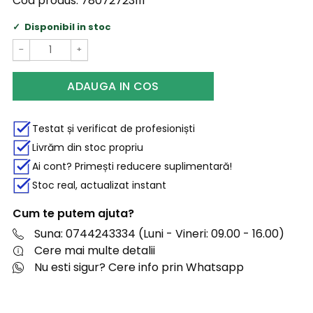
Cod produs:
78072723111
Disponibil in stoc
−
+
ADAUGA IN COS
Testat și verificat de profesioniști
Livrăm din stoc propriu
Ai cont? Primești reducere suplimentară!
Stoc real, actualizat instant
Cum te putem ajuta?
Suna: 0744243334 (Luni - Vineri: 09.00 - 16.00)
Cere mai multe detalii
Nu esti sigur? Cere info prin Whatsapp