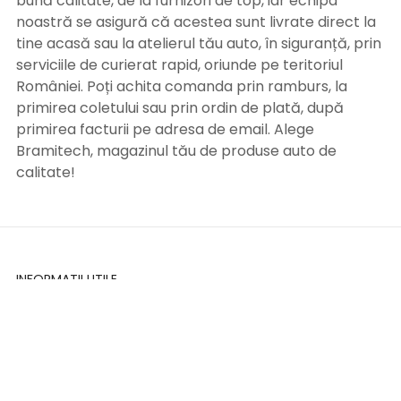
bună calitate, de la furnizori de top, iar echipa
noastră se asigură că acestea sunt livrate direct la
tine acasă sau la atelierul tău auto, în siguranță, prin
serviciile de curierat rapid, oriunde pe teritoriul
României. Poți achita comanda prin ramburs, la
primirea coletului sau prin ordin de plată, după
primirea facturii pe adresa de email. Alege
Bramitech, magazinul tău de produse auto de
calitate!
INFORMATII UTILE
Termeni si conditii
Formular retur
Confidentialitate
Politica de Cookies