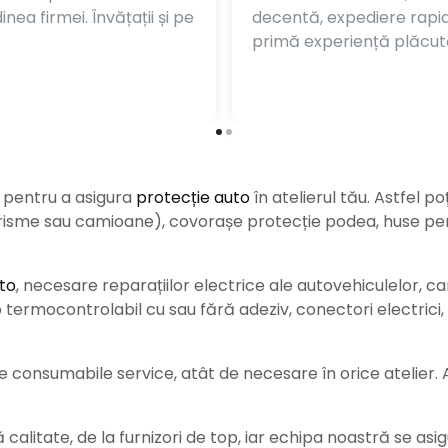
nea firmei. Învățații și pe
decentă, expediere rapi
primă experiență plăcut
e pentru a asigura
protecție auto
î
n atelierul tău. Astfel po
urisme sau camioane), covorașe protecție podea, huse pent
to
, necesare reparațiilor electrice ale autovehiculelor, c
ermocontrolabil cu sau fără adeziv, conectori electrici, b
consumabile service, atât de necesare în orice atelier. Ace
alitate, de la furnizori de top, iar echipa noastră se asig