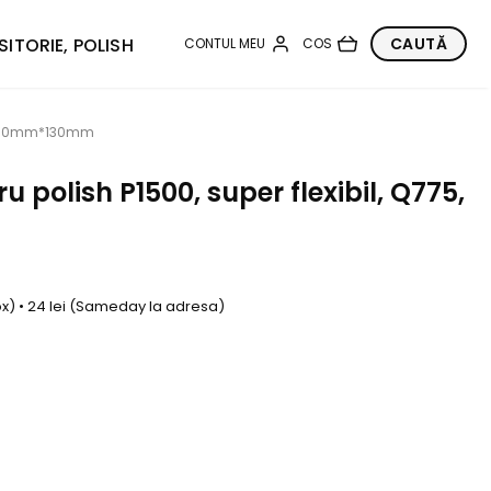
SITORIE, POLISH
5, 170mm*130mm
 polish P1500, super flexibil, Q775,
box) • 24 lei (Sameday la adresa)