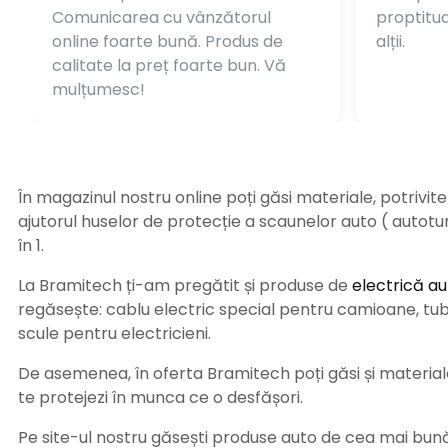
Comunicarea cu vânzătorul
proptitudi
online foarte bună. Produs de
alții.
calitate la preț foarte bun. Vă
mulțumesc!
În magazinul nostru online poți găsi materiale, potrivit
ajutorul huselor de protecție a scaunelor auto ( autot
în 1.
La Bramitech ți-am pregătit și produse de
electrică au
regăsește: cablu electric special pentru camioane, tub t
scule pentru electricieni.
De asemenea, în oferta Bramitech poți găsi și materiale 
te protejezi în munca ce o desfășori.
Pe site-ul nostru găsești produse auto de cea mai bună c