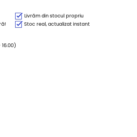
Livrăm din stocul propriu
ră!
Stoc real, actualizat instant
 16.00)