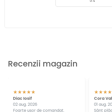
5%
Recenzii magazin
Diac Iosif
Cora Val
02 aug. 2026
01 aug. 2
Foarte ușor de comandat.
Sânt plăc