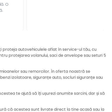
dă. O
ă.
ți proteja autovehiculele aflat în service-ul tău, cu
ru protejarea volanului, saci de anvelope sau seturi 5
amioanelor sau remorcilor. În oferta noastră se
enzi izolatoare, siguranțe auto, socluri siguranțe sau
stea te ajută să îți ușurezi anumite sarcini, dar și să
ură că acestea sunt livrate direct la tine acasă sau la