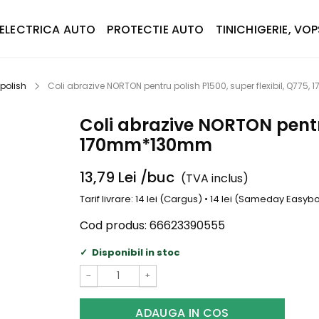
ELECTRICA AUTO
PROTECTIE AUTO
TINICHIGERIE, VOP
 polish
Coli abrazive NORTON pentru polish P1500, super flexibil, Q77
Coli abrazive NORTON pentru
170mm*130mm
13,79
Lei
/buc
(TVA inclus)
Tarif livrare: 14 lei (Cargus) • 14 lei (Sameday Easy
Cod produs:
66623390555
Disponibil in stoc
−
+
ADAUGA IN COS