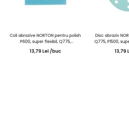
Coli abrazive NORTON pentru polish
Disc abraziv NOR
P600, super flexibil, Q775,
Q775, P1500, supe
170mm*130mm
g
13,79
Lei
/buc
13,79