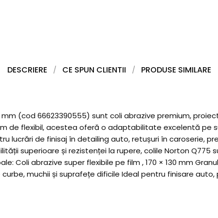
DESCRIERE
CE SPUN CLIENTII
PRODUSE SIMILARE
0 mm (cod 66623390555) sunt coli abrazive premium, proiectat
em de flexibil, acestea oferă o adaptabilitate excelentă pe 
lucrări de finisaj în detailing auto, retușuri în caroserie, pre
lității superioare și rezistenței la rupere, colile Norton Q775
ale: Coli abrazive super flexibile pe film , 170 × 130 mm Granul
rbe, muchii și suprafețe dificile Ideal pentru finisare auto, pr