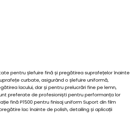
e pentru șlefuire fină și pregătirea suprafețelor înainte
suprafețe curbate, asigurând o șlefuire uniformă,
gătirea lacului, dar și pentru prelucrări fine pe lemn,
 sunt preferate de profesioniști pentru performanța lor
ație fină P1500 pentru finisaj uniform Suport din film
egătire lac înainte de polish, detailing și aplicații