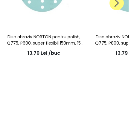
Disc abraziv NORTON pentru polish,
Disc abraziv NORT
Q775, P600, super flexibil 150mm, 15
Q775, P800, super 
gauri
gau
13,79
Lei
/buc
13,79
Le