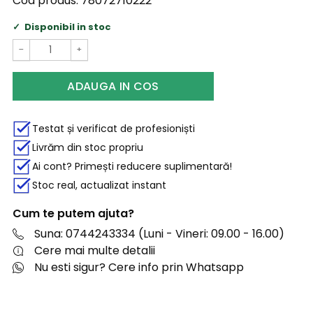
Cod produs:
78072710222
Disponibil in stoc
−
+
ADAUGA IN COS
Testat și verificat de profesioniști
Livrăm din stoc propriu
Ai cont? Primești reducere suplimentară!
Stoc real, actualizat instant
Cum te putem ajuta?
Suna: 0744243334 (Luni - Vineri: 09.00 - 16.00)
Cere mai multe detalii
Nu esti sigur? Cere info prin Whatsapp