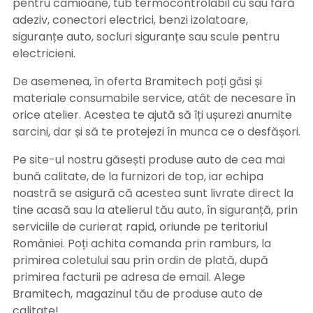
pentru camioane, tub termocontrolabil cu sau fără
adeziv, conectori electrici, benzi izolatoare,
siguranțe auto, socluri siguranțe sau scule pentru
electricieni.
De asemenea, în oferta Bramitech poți găsi și
materiale consumabile service, atât de necesare în
orice atelier. Acestea te ajută să îți ușurezi anumite
sarcini, dar și să te protejezi în munca ce o desfășori.
Pe site-ul nostru găsești produse auto de cea mai
bună calitate, de la furnizori de top, iar echipa
noastră se asigură că acestea sunt livrate direct la
tine acasă sau la atelierul tău auto, în siguranță, prin
serviciile de curierat rapid, oriunde pe teritoriul
României. Poți achita comanda prin ramburs, la
primirea coletului sau prin ordin de plată, după
primirea facturii pe adresa de email. Alege
Bramitech, magazinul tău de produse auto de
calitate!