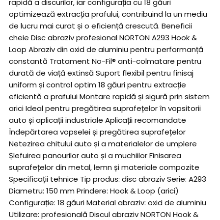
rapidă a discurilor, iar configurația cu 18 găuri
optimizează extracția prafului, contribuind la un mediu
de lucru mai curat și o eficiență crescută. Beneficii
cheie Disc abraziv profesional NORTON A293 Hook &
Loop Abraziv din oxid de aluminiu pentru performanță
constantă Tratament No-Fil® anti-colmatare pentru
durată de viață extinsă Suport flexibil pentru finisaj
uniform și control optim 18 găuri pentru extracție
eficientă a prafului Montare rapidă și sigură prin sistem
arici Ideal pentru pregătirea suprafețelor în vopsitorii
auto și aplicații industriale Aplicații recomandate
Îndepărtarea vopselei și pregătirea suprafețelor
Netezirea chitului auto și a materialelor de umplere
Șlefuirea panourilor auto și a muchiilor Finisarea
suprafețelor din metal, lemn și materiale compozite
Specificații tehnice Tip produs: disc abraziv Serie: A293
Diametru: 150 mm Prindere: Hook & Loop (arici)
Configurație: 18 găuri Material abraziv: oxid de aluminiu
Utilizare: profesională Discul abraziv NORTON Hook &