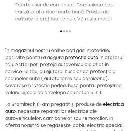
Foarte ușor de comandat. Comunicarea cu
vânzătorul online foarte bună. Produs de
calitate la preț foarte bun. Vă mulțumesc!
În magazinul nostru online poți găsi materiale,
potrivite pentru a asigura
protecție auto
î
n atelierul
tău. Astfel poți proteja autovehiculele aflat în
service-ul tău, cu ajutorul huselor de protecție a
scaunelor auto ( autoturisme sau camioane),
covorașe protecție podea, huse pentru protejarea
volanului, saci de anvelope sau seturi 5 în 1.
La Bramitech ți-am pregătit și produse de
electrică
auto
, necesare reparațiilor electrice ale
autovehiculelor, camioanelor sau remorcilor. În
oferta noastră se regăsește: cablu electric special