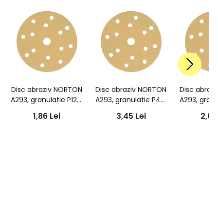
Disc abraziv NORTON
Disc abraziv NORTON
Disc abraz
A293, granulatie P120,
A293, granulatie P40,
A293, granu
diametru 150x18mm,
diametru 150x18mm,
diametru 
1,86
Lei
3,45
Lei
2,6
15 gauri aspiratie
15 gauri aspiratie
15 gauri 