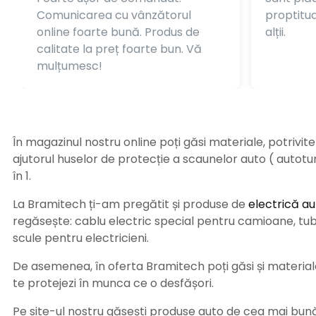
Comunicarea cu vânzătorul
proptitudi
online foarte bună. Produs de
alții.
calitate la preț foarte bun. Vă
mulțumesc!
În magazinul nostru online poți găsi materiale, potrivit
ajutorul huselor de protecție a scaunelor auto ( autot
în 1.
La Bramitech ți-am pregătit și produse de
electrică au
regăsește: cablu electric special pentru camioane, tub t
scule pentru electricieni.
De asemenea, în oferta Bramitech poți găsi și materiale 
te protejezi în munca ce o desfășori.
Pe site-ul nostru găsești produse auto de cea mai bună c