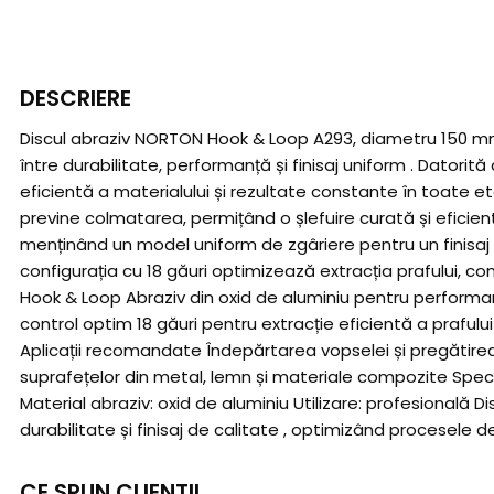
DESCRIERE
Discul abraziv NORTON Hook & Loop A293, diametru 150 mm , e
între durabilitate, performanță și finisaj uniform . Datori
eficientă a materialului și rezultate constante în toate e
previne colmatarea, permițând o șlefuire curată și eficient
menținând un model uniform de zgâriere pentru un finisaj d
configurația cu 18 găuri optimizează extracția prafului, co
Hook & Loop Abraziv din oxid de aluminiu pentru performan
control optim 18 găuri pentru extracție eficientă a prafului 
Aplicații recomandate Îndepărtarea vopselei și pregătirea 
suprafețelor din metal, lemn și materiale compozite Specifi
Material abraziv: oxid de aluminiu Utilizare: profesional
durabilitate și finisaj de calitate , optimizând procesele de
CE SPUN CLIENTII