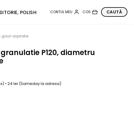
SITORIE, POLISH
 gauri aspiratie
granulatie P120, diametru
e
box) • 24 lei (Sameday la adresa)