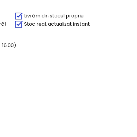
Livrăm din stocul propriu
ră!
Stoc real, actualizat instant
 16.00)