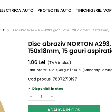
ELECTRICA AUTO
PROTECTIE AUTO
TINICHIGERIE, VOP
uit
Disc abraziv NORTON A293, granulatie P120, diametru 150x18mm, 15
Disc abraziv NORTON A293, 
150x18mm, 15 gauri aspirati
1,86
Lei
(TVA inclus)
Tarif livrare: 14 lei (Cargus) • 14 lei (Sameday Easy
Cod produs:
78072710197
Disponibil in stoc
−
+
ADAUGA IN COS