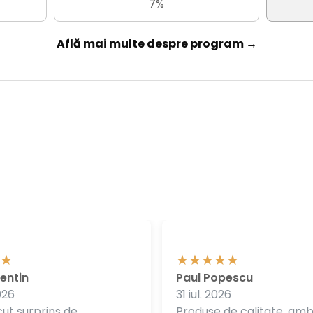
7%
Află mai multe despre program →
entin
Paul Popescu
026
31 iul. 2026
ut surprins de
Produse de calitate, am