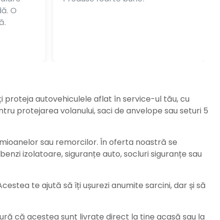
dă. O
ă.
ți proteja autovehiculele aflat în service-ul tău, cu
ru protejarea volanului, saci de anvelope sau seturi 5
amioanelor sau remorcilor. În oferta noastră se
enzi izolatoare, siguranțe auto, socluri siguranțe sau
stea te ajută să îți ușurezi anumite sarcini, dar și să
ură că acestea sunt livrate direct la tine acasă sau la