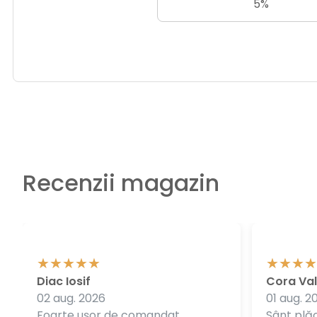
5%
Recenzii magazin
Diac Iosif
Cora Val
02 aug. 2026
01 aug. 2
Foarte ușor de comandat.
Sânt plăc