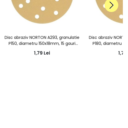
Disc abraziv NORTON A293, granulatie
Disc abraziv NORTO
P150, diametru 150x18mm, 15 gauri
P180, diametru 15
aspiratie
aspir
1,79
Lei
1,73