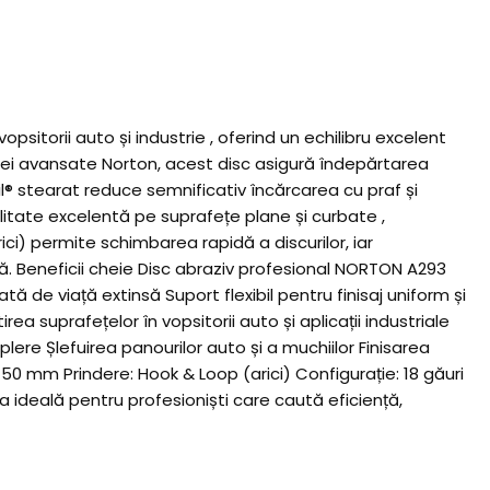
sitorii auto și industrie , oferind un echilibru excelent
logiei avansate Norton, acest disc asigură îndepărtarea
l® stearat reduce semnificativ încărcarea cu praf și
ilitate excelentă pe suprafețe plane și curbate ,
ci) permite schimbarea rapidă a discurilor, iar
ută. Beneficii cheie Disc abraziv profesional NORTON A293
de viață extinsă Suport flexibil pentru finisaj uniform și
ea suprafețelor în vopsitorii auto și aplicații industriale
ere Șlefuirea panourilor auto și a muchiilor Finisarea
150 mm Prindere: Hook & Loop (arici) Configurație: 18 găuri
 ideală pentru profesioniști care caută eficiență,