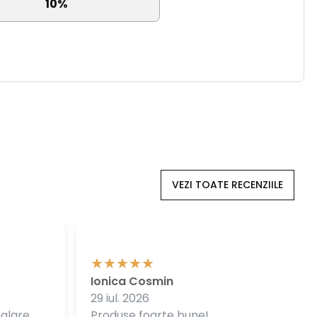
10%
VEZI TOATE RECENZIILE
Ionica Cosmin
29 iul. 2026
balare
Produse foarte bune!