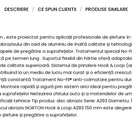
DESCRIERE
CE SPUN CLIENTII
PRODUSE SIMILARE
ste proiectat pentru aplicații profesionale de șlefuire în vop
tă abrazivului din oxid de aluminiu de înaltă calitate și tehno
tapele de pregătire a suprafețelor. Tratamentul special No-Fi
ă pe termen lung . Suportul flexibil din hârtie oferă adaptab
e calitate superioară. Sistemul de prindere Hook & Loop (ari
ntribuind la un mediu de lucru mai curat și o eficiență cresc
ță constantă Tratament No-Fil® anti-colmatare pentru durată 
Montare rapidă și sigură prin sistem arici Ideal pentru pregătir
suprafețelor Netezirea chitului auto și a materialelor de umpl
cații tehnice Tip produs: disc abraziv Serie: A293 Diametru: 
ă Discul abraziv NORTON Hook & Loop A293 150 mm este alegerea
 șlefuire și pregătire a suprafețelor.