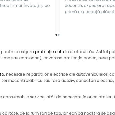
nea firmei. Învățații și pe
decentă, expediere rapi
primă experiență plăcut
e pentru a asigura
protecție auto
î
n atelierul tău. Astfel po
urisme sau camioane), covorașe protecție podea, huse pent
to
, necesare reparațiilor electrice ale autovehiculelor, c
ermocontrolabil cu sau fără adeziv, conectori electrici, b
consumabile service, atât de necesare în orice atelier. Ace
alitate, de la furnizori de top, iar echipa noastră se asig