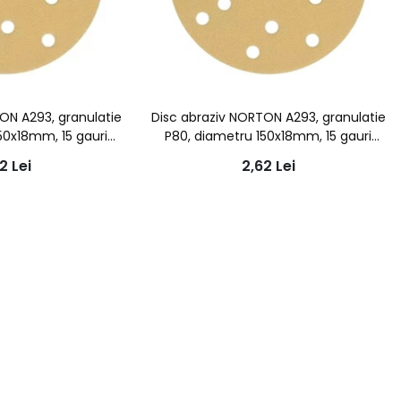
ON A293, granulatie
Disc abraziv NORTON A293, granulatie
50x18mm, 15 gauri
P80, diametru 150x18mm, 15 gauri
iratie
aspiratie
62
Lei
2,62
Lei