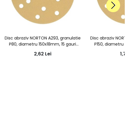
Disc abraziv NORTON A293, granulatie
Disc abraziv NORTO
P80, diametru 150x18mm, 15 gauri
P150, diametru 15
aspiratie
aspir
2,62
Lei
1,79