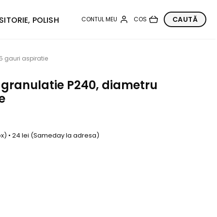
SITORIE, POLISH
 gauri aspiratie
 granulatie P240, diametru
e
box) • 24 lei (Sameday la adresa)