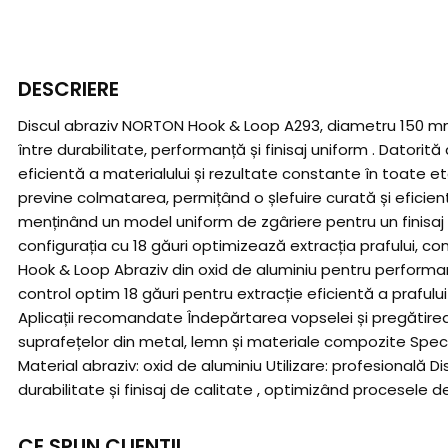
DESCRIERE
Discul abraziv NORTON Hook & Loop A293, diametru 150 mm , e
între durabilitate, performanță și finisaj uniform . Datori
eficientă a materialului și rezultate constante în toate e
previne colmatarea, permițând o șlefuire curată și eficient
menținând un model uniform de zgâriere pentru un finisaj d
configurația cu 18 găuri optimizează extracția prafului, co
Hook & Loop Abraziv din oxid de aluminiu pentru performan
control optim 18 găuri pentru extracție eficientă a prafului 
Aplicații recomandate Îndepărtarea vopselei și pregătirea 
suprafețelor din metal, lemn și materiale compozite Specifi
Material abraziv: oxid de aluminiu Utilizare: profesional
durabilitate și finisaj de calitate , optimizând procesele de
CE SPUN CLIENTII