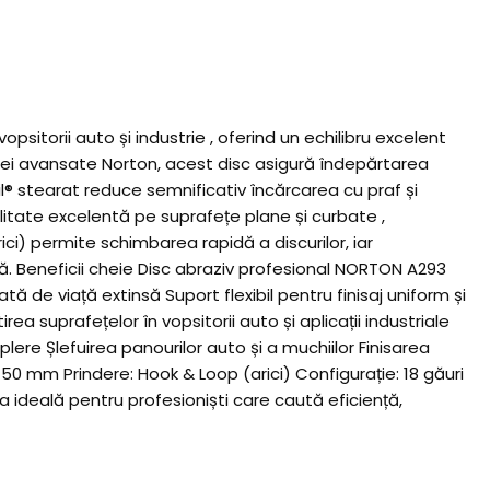
sitorii auto și industrie , oferind un echilibru excelent
logiei avansate Norton, acest disc asigură îndepărtarea
l® stearat reduce semnificativ încărcarea cu praf și
ilitate excelentă pe suprafețe plane și curbate ,
ci) permite schimbarea rapidă a discurilor, iar
ută. Beneficii cheie Disc abraziv profesional NORTON A293
de viață extinsă Suport flexibil pentru finisaj uniform și
ea suprafețelor în vopsitorii auto și aplicații industriale
ere Șlefuirea panourilor auto și a muchiilor Finisarea
150 mm Prindere: Hook & Loop (arici) Configurație: 18 găuri
 ideală pentru profesioniști care caută eficiență,