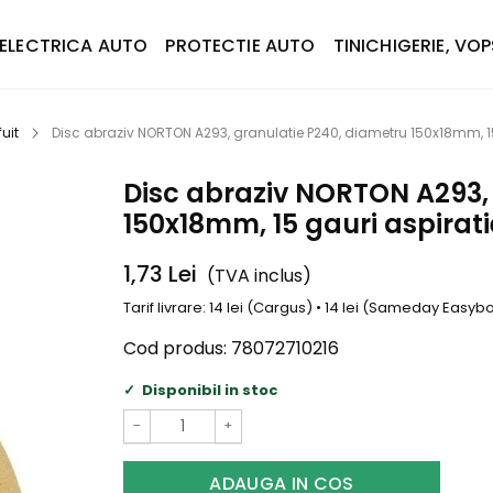
ELECTRICA AUTO
PROTECTIE AUTO
TINICHIGERIE, VOP
uit
Disc abraziv NORTON A293, granulatie P240, diametru 150x18mm, 15
Disc abraziv NORTON A293,
150x18mm, 15 gauri aspirati
1,73
Lei
(TVA inclus)
Tarif livrare: 14 lei (Cargus) • 14 lei (Sameday Easy
Cod produs:
78072710216
Disponibil in stoc
−
+
ADAUGA IN COS