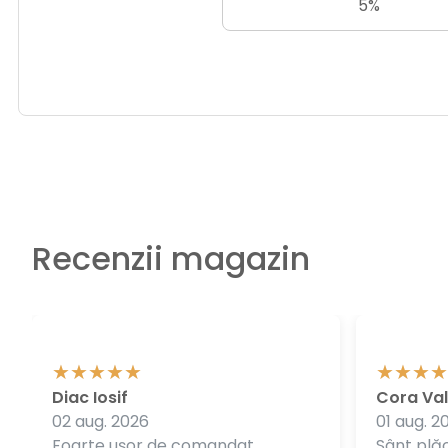
5%
Recenzii magazin
Diac Iosif
Cora Val
02 aug. 2026
01 aug. 2
Foarte ușor de comandat.
Sânt plăc