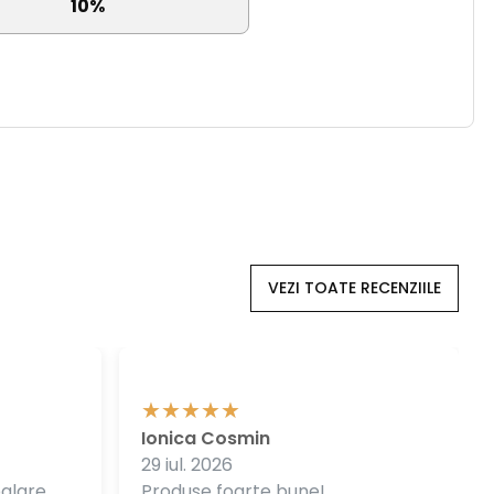
10%
VEZI TOATE RECENZIILE
Ionica Cosmin
29 iul. 2026
balare
Produse foarte bune!