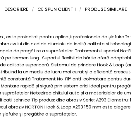
DESCRIERE
CE SPUN CLIENTII
PRODUSE SIMILARE
ste proiectat pentru aplicații profesionale de șlefuire în vop
tă abrazivului din oxid de aluminiu de înaltă calitate și tehno
tapele de pregătire a suprafețelor. Tratamentul special No-Fi
ă pe termen lung . Suportul flexibil din hârtie oferă adaptab
e calitate superioară. Sistemul de prindere Hook & Loop (ari
ntribuind la un mediu de lucru mai curat și o eficiență cresc
ță constantă Tratament No-Fil® anti-colmatare pentru durată 
Montare rapidă și sigură prin sistem arici Ideal pentru pregătir
suprafețelor Netezirea chitului auto și a materialelor de umpl
cații tehnice Tip produs: disc abraziv Serie: A293 Diametru: 
ă Discul abraziv NORTON Hook & Loop A293 150 mm este alegerea
 șlefuire și pregătire a suprafețelor.