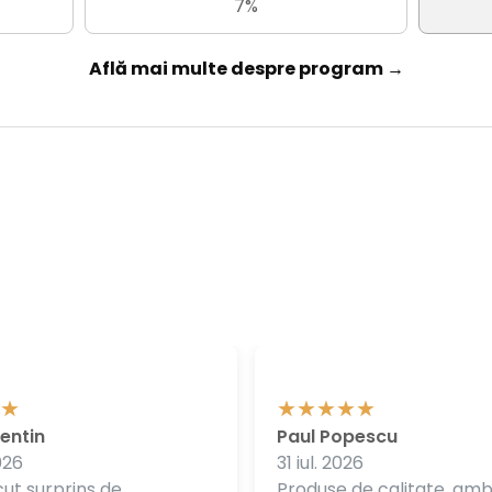
7%
Află mai multe despre program →
entin
Paul Popescu
026
31 iul. 2026
ut surprins de
Produse de calitate, am