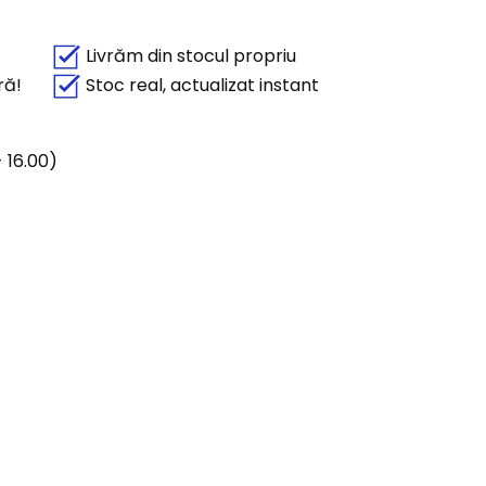
Livrăm din stocul propriu
ră!
Stoc real, actualizat instant
 16.00)