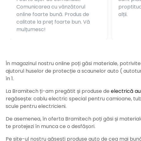
Comunicarea cu vânzătorul
proptitudi
online foarte bună. Produs de
alții.
calitate la preț foarte bun. Vă
mulțumesc!
În magazinul nostru online poți găsi materiale, potrivit
ajutorul huselor de protecție a scaunelor auto ( autot
în 1.
La Bramitech ți-am pregătit și produse de
electrică au
regăsește: cablu electric special pentru camioane, tub t
scule pentru electricieni.
De asemenea, în oferta Bramitech poți găsi și materiale 
te protejezi în munca ce o desfășori.
Pe site-ul nostru găsești produse auto de cea mai bună c