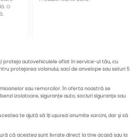
dă. O
ă.
ți proteja autovehiculele aflat în service-ul tău, cu
ru protejarea volanului, saci de anvelope sau seturi 5
amioanelor sau remorcilor. În oferta noastră se
enzi izolatoare, siguranțe auto, socluri siguranțe sau
stea te ajută să îți ușurezi anumite sarcini, dar și să
ură că acestea sunt livrate direct la tine acasă sau la