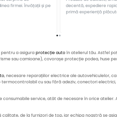
nea firmei. Învățații și pe
decentă, expediere rapi
primă experiență plăcut
e pentru a asigura
protecție auto
î
n atelierul tău. Astfel po
urisme sau camioane), covorașe protecție podea, huse pent
to
, necesare reparațiilor electrice ale autovehiculelor, c
ermocontrolabil cu sau fără adeziv, conectori electrici, b
consumabile service, atât de necesare în orice atelier. Ace
alitate, de la furnizori de top, iar echipa noastră se asig