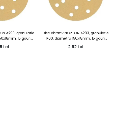
ON A293, granulatie
Disc abraziv NORTON A293, granulatie
50x18mm, 15 gauri
P60, diametru 150x18mm, 15 gauri
iratie
aspiratie
45
Lei
2,62
Lei