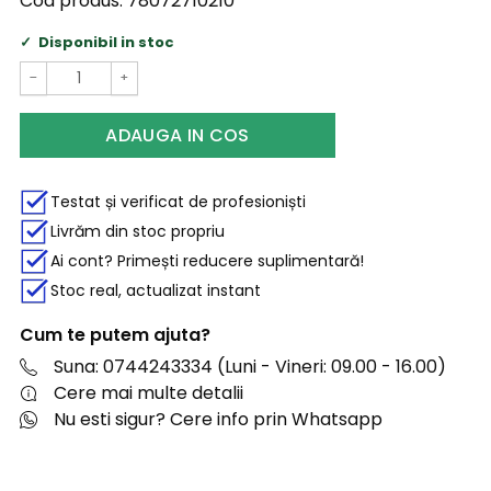
Cod produs:
78072710210
Disponibil in stoc
−
+
ADAUGA IN COS
Testat și verificat de profesioniști
Livrăm din stoc propriu
Ai cont? Primești reducere suplimentară!
Stoc real, actualizat instant
Cum te putem ajuta?
Suna: 0744243334 (Luni - Vineri: 09.00 - 16.00)
Cere mai multe detalii
Nu esti sigur? Cere info prin Whatsapp