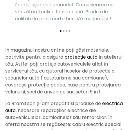
Foarte ușor de comandat. Comunicarea cu
vânzătorul online foarte bună. Produs de
calitate la preț foarte bun. Vă mulțumesc!
În magazinul nostru online poți găsi materiale,
potrivite pentru a asigura
protecție auto
î
n atelierul
tău. Astfel poți proteja autovehiculele aflat în
service-ul tău, cu ajutorul huselor de protecție a
scaunelor auto ( autoturisme sau camioane),
covorașe protecție podea, huse pentru protejarea
volanului, saci de anvelope sau seturi 5 în 1.
La Bramitech ți-am pregătit și produse de
electrică
auto
, necesare reparațiilor electrice ale
autovehiculelor, camioanelor sau remorcilor. În
oferta noastră se regăsește: cablu electric special