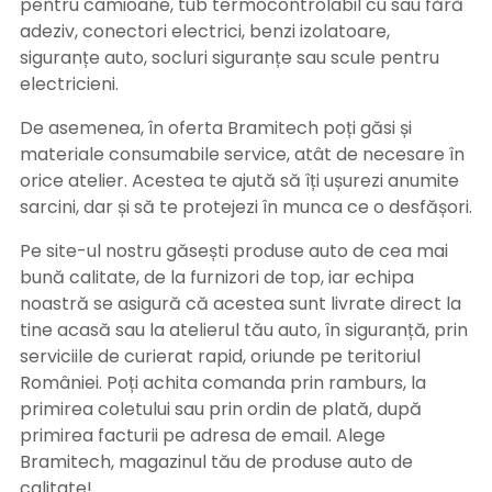
pentru camioane, tub termocontrolabil cu sau fără
adeziv, conectori electrici, benzi izolatoare,
siguranțe auto, socluri siguranțe sau scule pentru
electricieni.
De asemenea, în oferta Bramitech poți găsi și
materiale consumabile service, atât de necesare în
orice atelier. Acestea te ajută să îți ușurezi anumite
sarcini, dar și să te protejezi în munca ce o desfășori.
Pe site-ul nostru găsești produse auto de cea mai
bună calitate, de la furnizori de top, iar echipa
noastră se asigură că acestea sunt livrate direct la
tine acasă sau la atelierul tău auto, în siguranță, prin
serviciile de curierat rapid, oriunde pe teritoriul
României. Poți achita comanda prin ramburs, la
primirea coletului sau prin ordin de plată, după
primirea facturii pe adresa de email. Alege
Bramitech, magazinul tău de produse auto de
calitate!