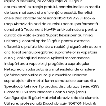
rapidă a discurilor, iar configurația cu 18 găuri
optimizează extracția prafului, contribuind la un mediu
de lucru mai curat și o eficiență crescută. Beneficii
cheie Disc abraziv profesional NORTON A293 Hook &
Loop Abraziv din oxid de aluminiu pentru performanță
constantă Tratament No-Fil® anti-colmatare pentru
durată de viață extinsă Suport flexibil pentru finisaj
uniform și control optim 18 găuri pentru extracție
eficientă a prafului Montare rapidă și sigură prin sistem
arici Ideal pentru pregătirea suprafețelor în vopsitorii
auto și aplicații industriale Aplicații recomandate
Îndepărtarea vopselei și pregătirea suprafețelor
Netezirea chitului auto și a materialelor de umplere
Șlefuirea panourilor auto și a muchiilor Finisarea
suprafețelor din metal, lemn și materiale compozite
Specificații tehnice Tip produs: disc abraziv Serie: A293
Diametru: 150 mm Prindere: Hook & Loop (arici)
Configurație: 18 găuri Material abraziv: oxid de aluminiu
Utilizare: profesională Discul abraziv NORTON Hook &