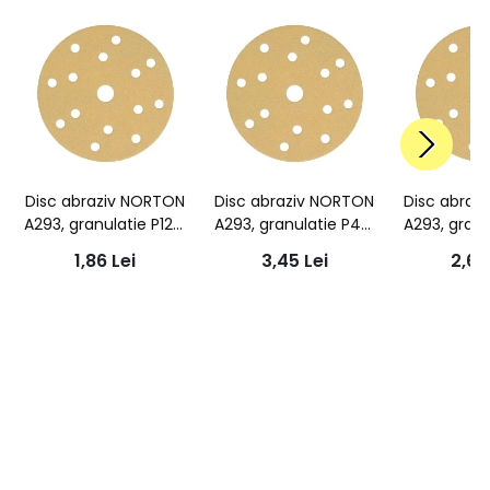
Disc abraziv NORTON
Disc abraziv NORTON
Disc abraz
A293, granulatie P120,
A293, granulatie P40,
A293, granu
diametru 150x18mm,
diametru 150x18mm,
diametru 
1,86
Lei
3,45
Lei
2,6
15 gauri aspiratie
15 gauri aspiratie
15 gauri 