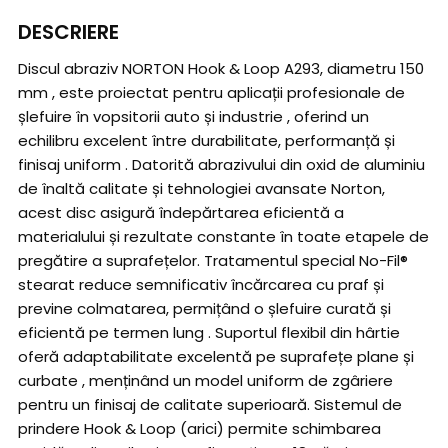
DESCRIERE
Discul abraziv NORTON Hook & Loop A293, diametru 150
mm , este proiectat pentru aplicații profesionale de
șlefuire în vopsitorii auto și industrie , oferind un
echilibru excelent între durabilitate, performanță și
finisaj uniform . Datorită abrazivului din oxid de aluminiu
de înaltă calitate și tehnologiei avansate Norton,
acest disc asigură îndepărtarea eficientă a
materialului și rezultate constante în toate etapele de
pregătire a suprafețelor. Tratamentul special No-Fil®
stearat reduce semnificativ încărcarea cu praf și
previne colmatarea, permițând o șlefuire curată și
eficientă pe termen lung . Suportul flexibil din hârtie
oferă adaptabilitate excelentă pe suprafețe plane și
curbate , menținând un model uniform de zgâriere
pentru un finisaj de calitate superioară. Sistemul de
prindere Hook & Loop (arici) permite schimbarea