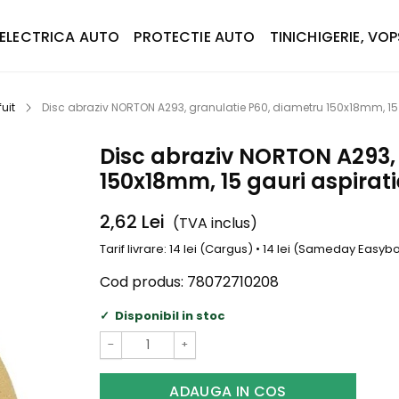
ELECTRICA AUTO
PROTECTIE AUTO
TINICHIGERIE, VOP
uit
Disc abraziv NORTON A293, granulatie P60, diametru 150x18mm, 15 
Disc abraziv NORTON A293,
150x18mm, 15 gauri aspirati
2,62
Lei
(TVA inclus)
Tarif livrare: 14 lei (Cargus) • 14 lei (Sameday Easy
Cod produs:
78072710208
Disponibil in stoc
−
+
ADAUGA IN COS