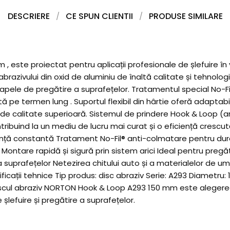
DESCRIERE
CE SPUN CLIENTII
PRODUSE SIMILARE
ste proiectat pentru aplicații profesionale de șlefuire în vop
tă abrazivului din oxid de aluminiu de înaltă calitate și tehno
tapele de pregătire a suprafețelor. Tratamentul special No-Fi
ă pe termen lung . Suportul flexibil din hârtie oferă adaptab
e calitate superioară. Sistemul de prindere Hook & Loop (ari
ntribuind la un mediu de lucru mai curat și o eficiență cresc
ță constantă Tratament No-Fil® anti-colmatare pentru durată 
Montare rapidă și sigură prin sistem arici Ideal pentru pregătir
suprafețelor Netezirea chitului auto și a materialelor de umpl
cații tehnice Tip produs: disc abraziv Serie: A293 Diametru: 
ă Discul abraziv NORTON Hook & Loop A293 150 mm este alegerea
 șlefuire și pregătire a suprafețelor.