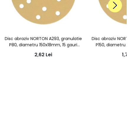
Disc abraziv NORTON A293, granulatie
Disc abraziv NORTO
P80, diametru 150x18mm, 15 gauri
P150, diametru 15
aspiratie
aspir
2,62
Lei
1,79