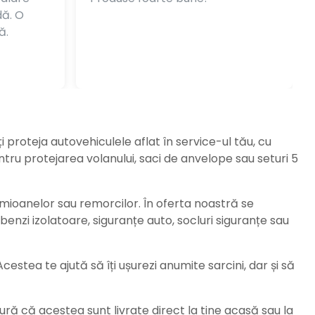
dă. O
ă.
ți proteja autovehiculele aflat în service-ul tău, cu
ru protejarea volanului, saci de anvelope sau seturi 5
amioanelor sau remorcilor. În oferta noastră se
enzi izolatoare, siguranțe auto, socluri siguranțe sau
stea te ajută să îți ușurezi anumite sarcini, dar și să
ură că acestea sunt livrate direct la tine acasă sau la