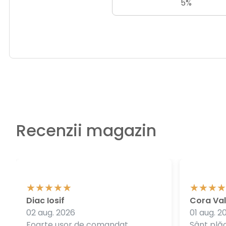
5%
Recenzii magazin
Diac Iosif
Cora Val
02 aug. 2026
01 aug. 2
Foarte ușor de comandat.
Sânt plăc