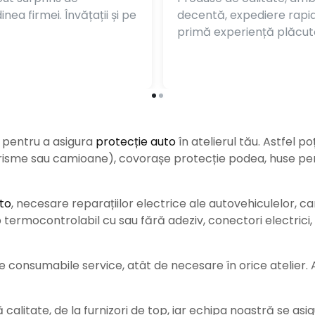
nea firmei. Învățații și pe
decentă, expediere rapi
primă experiență plăcut
e pentru a asigura
protecție auto
î
n atelierul tău. Astfel po
urisme sau camioane), covorașe protecție podea, huse pent
to
, necesare reparațiilor electrice ale autovehiculelor, c
ermocontrolabil cu sau fără adeziv, conectori electrici, b
consumabile service, atât de necesare în orice atelier. Ace
alitate, de la furnizori de top, iar echipa noastră se asig