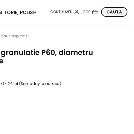
SITORIE, POLISH
gauri aspiratie
 granulatie P60, diametru
e
box) • 24 lei (Sameday la adresa)