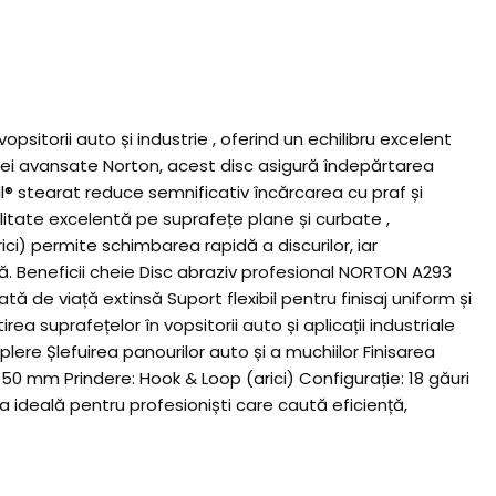
sitorii auto și industrie , oferind un echilibru excelent
logiei avansate Norton, acest disc asigură îndepărtarea
l® stearat reduce semnificativ încărcarea cu praf și
ilitate excelentă pe suprafețe plane și curbate ,
ci) permite schimbarea rapidă a discurilor, iar
ută. Beneficii cheie Disc abraziv profesional NORTON A293
de viață extinsă Suport flexibil pentru finisaj uniform și
ea suprafețelor în vopsitorii auto și aplicații industriale
ere Șlefuirea panourilor auto și a muchiilor Finisarea
150 mm Prindere: Hook & Loop (arici) Configurație: 18 găuri
 ideală pentru profesioniști care caută eficiență,