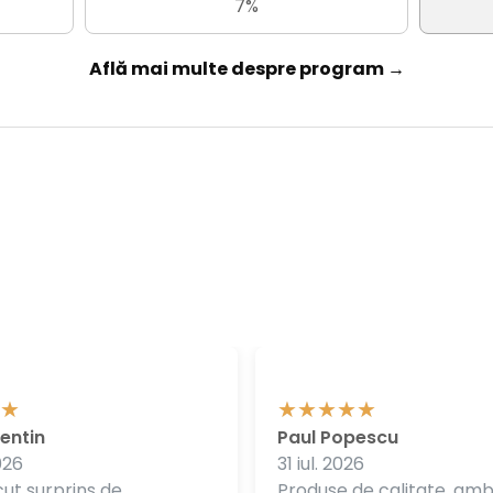
7%
Află mai multe despre program →
entin
Paul Popescu
026
31 iul. 2026
ut surprins de
Produse de calitate, am