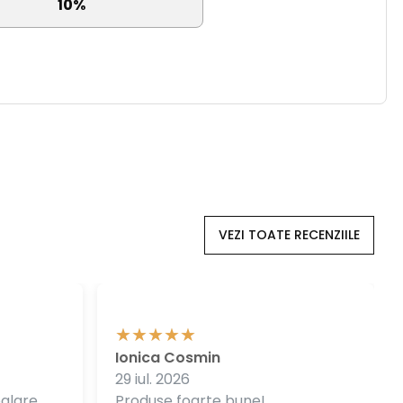
10%
VEZI TOATE RECENZIILE
Ionica Cosmin
29 iul. 2026
balare
Produse foarte bune!