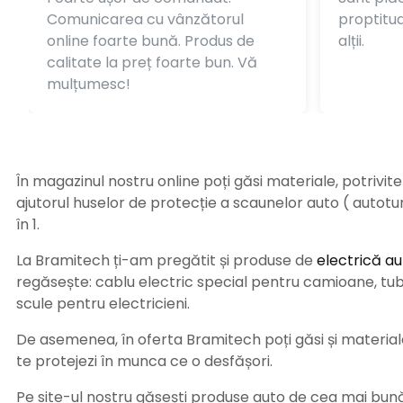
Comunicarea cu vânzătorul
proptitudi
online foarte bună. Produs de
alții.
calitate la preț foarte bun. Vă
mulțumesc!
În magazinul nostru online poți găsi materiale, potrivit
ajutorul huselor de protecție a scaunelor auto ( autot
în 1.
La Bramitech ți-am pregătit și produse de
electrică au
regăsește: cablu electric special pentru camioane, tub t
scule pentru electricieni.
De asemenea, în oferta Bramitech poți găsi și materiale 
te protejezi în munca ce o desfășori.
Pe site-ul nostru găsești produse auto de cea mai bună c