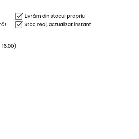
Livrăm din stocul propriu
ră!
Stoc real, actualizat instant
 16.00)