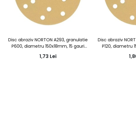
Disc abraziv NORTON A293, granulatie
Disc abraziv NORT
P600, diametru 150x18mm, 15 gauri
P120, diametru 
aspiratie
asp
1,73
Lei
1,