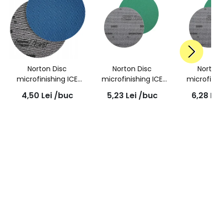
Norton Disc
Norton Disc
Norton
microfinishing ICE
microfinishing ICE
microfini
Q255 80mm P1500
Q255 80mm P3000
Q255 150
4,50
Lei
/buc
5,23
Lei
/buc
6,28
Le