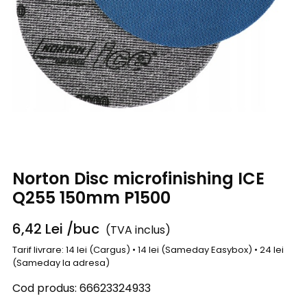
Norton Disc microfinishing ICE
Q255 150mm P1500
6,42
Lei
/buc
(TVA inclus)
Tarif livrare: 14 lei (Cargus) • 14 lei (Sameday Easybox) • 24 lei
(Sameday la adresa)
Cod produs:
66623324933