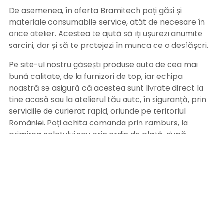
De asemenea, în oferta Bramitech poți găsi și
materiale consumabile service, atât de necesare în
orice atelier. Acestea te ajută să îți ușurezi anumite
sarcini, dar și să te protejezi în munca ce o desfășori.
Pe site-ul nostru găsești produse auto de cea mai
bună calitate, de la furnizori de top, iar echipa
noastră se asigură că acestea sunt livrate direct la
tine acasă sau la atelierul tău auto, în siguranță, prin
serviciile de curierat rapid, oriunde pe teritoriul
României. Poți achita comanda prin ramburs, la
primirea coletului sau prin ordin de plată, după
primirea facturii pe adresa de email. Alege
Bramitech, magazinul tău de produse auto de
calitate!