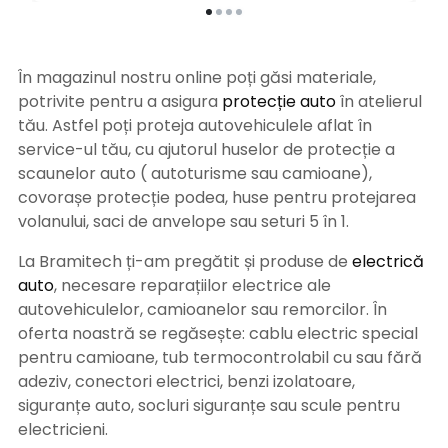
În magazinul nostru online poți găsi materiale,
potrivite pentru a asigura
protecție auto
î
n atelierul
tău. Astfel poți proteja autovehiculele aflat în
service-ul tău, cu ajutorul huselor de protecție a
scaunelor auto ( autoturisme sau camioane),
covorașe protecție podea, huse pentru protejarea
volanului, saci de anvelope sau seturi 5 în 1.
La Bramitech ți-am pregătit și produse de
electrică
auto
, necesare reparațiilor electrice ale
autovehiculelor, camioanelor sau remorcilor. În
oferta noastră se regăsește: cablu electric special
pentru camioane, tub termocontrolabil cu sau fără
adeziv, conectori electrici, benzi izolatoare,
siguranțe auto, socluri siguranțe sau scule pentru
electricieni.