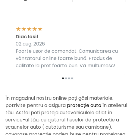
Diac Iosif
02 aug. 2026
Foarte ușor de comandat. Comunicarea cu
vânzătorul online foarte bună. Produs de
calitate la preț foarte bun. Vă mulțumesc!
În magazinul nostru online poți găsi materiale,
potrivite pentru a asigura
protecție auto
î
n atelierul
tău. Astfel poți proteja autovehiculele aflat în
service-ul tău, cu ajutorul huselor de protecție a
scaunelor auto ( autoturisme sau camioane),
covorașe protecție podea, huse pentru protejarea