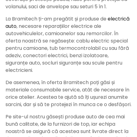
volanului, saci de anvelope sau seturi 5 în 1.
La Bramitech ți-am pregătit și produse de
electrică
auto
, necesare reparațiilor electrice ale
autovehiculelor, camioanelor sau remorcilor. În
oferta noastră se regăsește: cablu electric special
pentru camioane, tub termocontrolabil cu sau fără
adeziv, conectori electrici, benzi izolatoare,
siguranțe auto, socluri siguranțe sau scule pentru
electricieni.
De asemenea, în oferta Bramitech poți găsi și
materiale consumabile service, atât de necesare în
orice atelier. Acestea te ajută să îți ușurezi anumite
sarcini, dar și să te protejezi în munca ce o desfășori.
Pe site-ul nostru găsești produse auto de cea mai
bună calitate, de la furnizori de top, iar echipa
noastră se asigură că acestea sunt livrate direct la