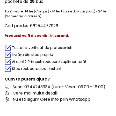
pachete de
25
buc.
Tarif livrare: 14 lei (Cargus) • 14 lei (Sameday Easybox) • 24 lei
(Sameday la adresa)
Cod produs:
66254477926
Produsul va fi disponibil in curand.
Testat și verificat de profesioniști
Livrăm din stoc propriu
Ai cont? Primești reducere suplimentară!
Stoc real, actualizat instant
Cum te putem ajuta?
Suna: 0744243334 (Luni - Vineri: 09.00 - 16.00)
Cere mai multe detalii
Nu esti sigur? Cere info prin Whatsapp