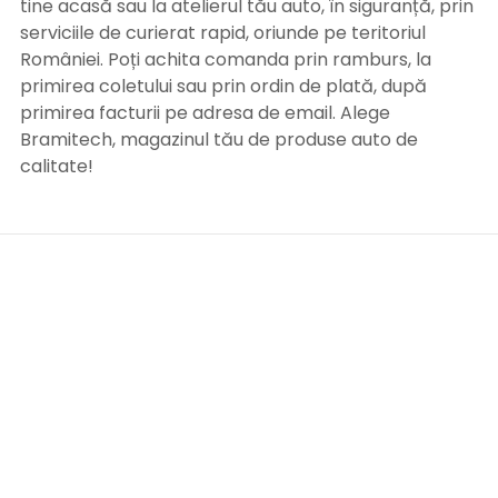
tine acasă sau la atelierul tău auto, în siguranță, prin
serviciile de curierat rapid, oriunde pe teritoriul
României. Poți achita comanda prin ramburs, la
primirea coletului sau prin ordin de plată, după
primirea facturii pe adresa de email. Alege
Bramitech, magazinul tău de produse auto de
calitate!
INFORMATII UTILE
Termeni si conditii
Formular retur
Confidentialitate
Politica de Cookies
ANPC