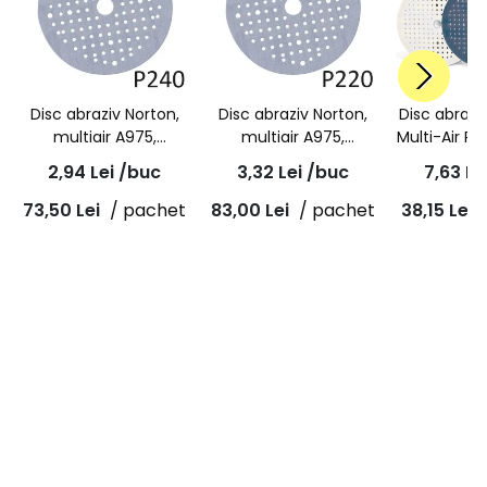
Disc abraziv Norton,
Disc abraziv Norton,
Disc abraz
multiair A975,
multiair A975,
Multi-Air Pl
granulatie P240,
granulatie P220,
burete, alba
2,94
Lei
/buc
3,32
Lei
/buc
7,63
Le
prindere velcro,
prindere velcro,
150
diametru 150mm
diametru 150mm
73,50
Lei
/ pachet
83,00
Lei
/ pachet
38,15
Lei