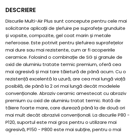
DESCRIERE
Discurile Multi-Air Plus sunt concepute pentru cele mai
solicitante aplicații de șlefuire pe suprafețe grunduite
și vopsite, compozite, gel coat marin și metale
neferoase. Este potrivit pentru șlefuirea suprafețelor
mai dure sau mai rezistente, cum ar fi acoperirile
ceramice. Folosind o combinație de SG și granule de
oxid de aluminiu tratate termic premium, oferă cea
mai agresivă și mai tare tăietură de până acum. Cu o
rezistență excelentă la uzură, are cea mai lungă viață
posibilă, de până la 2 ori mai lungă decât modelele
convenționale. Abraziv ceramic amestecat cu abraziv
premium cu oxid de aluminiu tratat termic. Rată de
tăiere foarte mare, care durează până la de două ori
mai mult decât abrazivii convenționali. La discurile P80 -
P120, suportul este mai gros pentru o utilizare mai
agresivă, P150 - P800 este mai subțire, pentru o mai