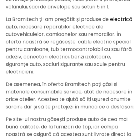
volanului, saci de anvelope sau seturi 5 în 1.
La Bramitech ți-am pregătit și produse de
electrică
auto
, necesare reparațiilor electrice ale
autovehiculelor, camioanelor sau remorcilor. În
oferta noastră se regăsește: cablu electric special
pentru camioane, tub termocontrolabil cu sau fără
adeziv, conectori electrici, benzi izolatoare,
siguranțe auto, socluri siguranțe sau scule pentru
electricieni.
De asemenea, în oferta Bramitech poți găsi și
materiale consumabile service, atât de necesare în
orice atelier. Acestea te ajută să îți ușurezi anumite
sarcini, dar și să te protejezi în munca ce o desfășori.
Pe site-ul nostru găsești produse auto de cea mai
bună calitate, de la furnizori de top, iar echipa
noastră se asigură că acestea sunt livrate direct la