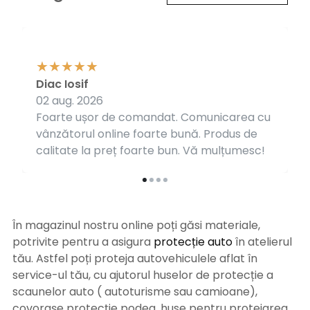
Diac Iosif
02 aug. 2026
Foarte ușor de comandat. Comunicarea cu
vânzătorul online foarte bună. Produs de
calitate la preț foarte bun. Vă mulțumesc!
În magazinul nostru online poți găsi materiale,
potrivite pentru a asigura
protecție auto
î
n atelierul
tău. Astfel poți proteja autovehiculele aflat în
service-ul tău, cu ajutorul huselor de protecție a
scaunelor auto ( autoturisme sau camioane),
covorașe protecție podea, huse pentru protejarea