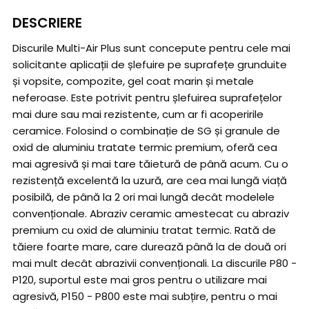
DESCRIERE
Discurile Multi-Air Plus sunt concepute pentru cele mai
solicitante aplicații de șlefuire pe suprafețe grunduite
și vopsite, compozite, gel coat marin și metale
neferoase. Este potrivit pentru șlefuirea suprafețelor
mai dure sau mai rezistente, cum ar fi acoperirile
ceramice. Folosind o combinație de SG și granule de
oxid de aluminiu tratate termic premium, oferă cea
mai agresivă și mai tare tăietură de până acum. Cu o
rezistență excelentă la uzură, are cea mai lungă viață
posibilă, de până la 2 ori mai lungă decât modelele
convenționale. Abraziv ceramic amestecat cu abraziv
premium cu oxid de aluminiu tratat termic. Rată de
tăiere foarte mare, care durează până la de două ori
mai mult decât abrazivii convenționali. La discurile P80 -
P120, suportul este mai gros pentru o utilizare mai
agresivă, P150 - P800 este mai subțire, pentru o mai