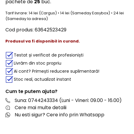
pachete de
25
buc.
Tarif livrare: 14 lei (Cargus) • 14 lei (Sameday Easybox) • 24 lei
(Sameday la adresa)
Cod produs:
63642523429
Produsul va fi disponibil in curand.
Testat și verificat de profesioniști
Livrăm din stoc propriu
Ai cont? Primești reducere suplimentară!
Stoc real, actualizat instant
Cum te putem ajuta?
Suna: 0744243334 (Luni - Vineri: 09.00 - 16.00)
Cere mai multe detalii
Nu esti sigur? Cere info prin Whatsapp