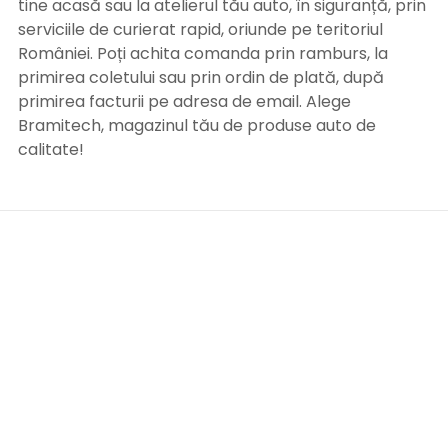
tine acasă sau la atelierul tău auto, în siguranță, prin
serviciile de curierat rapid, oriunde pe teritoriul
României. Poți achita comanda prin ramburs, la
primirea coletului sau prin ordin de plată, după
primirea facturii pe adresa de email. Alege
Bramitech, magazinul tău de produse auto de
calitate!
INFORMATII UTILE
Termeni si conditii
Formular retur
Confidentialitate
Politica de Cookies
ANPC