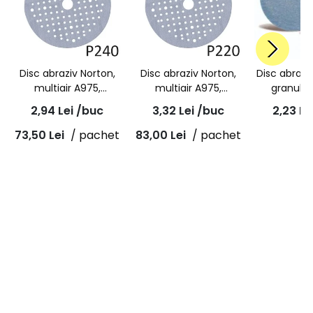
Disc abraziv Norton,
Disc abraziv Norton,
Disc abraz
multiair A975,
multiair A975,
granulat
granulatie P240,
granulatie P220,
velcro, Pro
2,94
Lei
/buc
3,32
Lei
/buc
2,23
Le
prindere velcro,
prindere velcro,
Repair, A
diametru 150mm
diametru 150mm
73,50
Lei
/ pachet
83,00
Lei
/ pachet