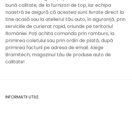
bună calitate, de la furnizori de top, iar echipa
noastră se asigură că acestea sunt livrate direct la
tine acasă sau la atelierul tău auto, în siguranță, prin
serviciile de curierat rapid, oriunde pe teritoriul
României. Poți achita comanda prin ramburs, la
primirea coletului sau prin ordin de plată, după
primirea facturii pe adresa de email. Alege
Bramitech, magazinul tău de produse auto de
calitate!
INFORMATII UTILE
Termeni si conditii
Formular retur
Confidentialitate