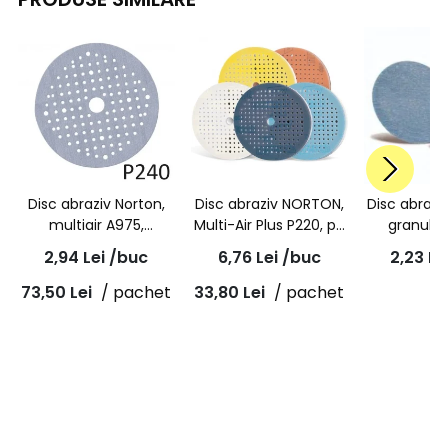
Disc abraziv Norton,
Disc abraziv NORTON,
Disc abraz
multiair A975,
Multi-Air Plus P220, pe
granulat
granulatie P240,
burete, rosu, A975,
velcro, Pro
2,94
Lei
/buc
6,76
Lei
/buc
2,23
Le
prindere velcro,
150mm
Repair, A
diametru 150mm
73,50
Lei
/ pachet
33,80
Lei
/ pachet