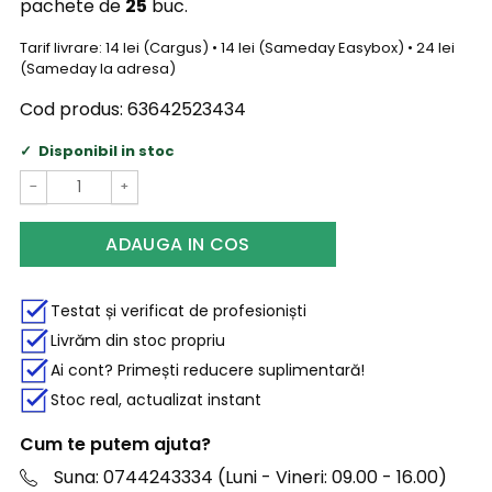
pachete de
25
buc.
Tarif livrare: 14 lei (Cargus) • 14 lei (Sameday Easybox) • 24 lei
(Sameday la adresa)
Cod produs:
63642523434
Disponibil in stoc
−
+
ADAUGA IN COS
Testat și verificat de profesioniști
Livrăm din stoc propriu
Ai cont? Primești reducere suplimentară!
Stoc real, actualizat instant
Cum te putem ajuta?
Suna: 0744243334 (Luni - Vineri: 09.00 - 16.00)