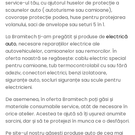
service-ul tău, cu ajutorul huselor de protecție a
scaunelor auto ( autoturisme sau camioane),
covorașe protecție podea, huse pentru protejarea
volanului, saci de anvelope sau seturi 5 în 1.
La Bramitech ți-am pregătit și produse de
electrică
auto
, necesare reparațiilor electrice ale
autovehiculelor, camioanelor sau remorcilor. În
oferta noastră se regăsește: cablu electric special
pentru camioane, tub termocontrolabil cu sau fără
adeziv, conectori electrici, benzi izolatoare,
siguranțe auto, socluri siguranțe sau scule pentru
electricieni.
De asemenea, în oferta Bramitech poți găsi și
materiale consumabile service, atât de necesare în
orice atelier. Acestea te ajută să îți ușurezi anumite
sarcini, dar și să te protejezi în munca ce o desfășori.
Pe site-ul nostru găsești produse auto de cea mai