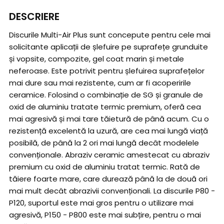
DESCRIERE
Discurile Multi-Air Plus sunt concepute pentru cele mai
solicitante aplicații de șlefuire pe suprafețe grunduite
și vopsite, compozite, gel coat marin și metale
neferoase. Este potrivit pentru șlefuirea suprafețelor
mai dure sau mai rezistente, cum ar fi acoperirile
ceramice. Folosind o combinație de SG și granule de
oxid de aluminiu tratate termic premium, oferă cea
mai agresivă și mai tare tăietură de până acum. Cu o
rezistență excelentă la uzură, are cea mai lungă viață
posibilă, de până la 2 ori mai lungă decât modelele
convenționale. Abraziv ceramic amestecat cu abraziv
premium cu oxid de aluminiu tratat termic. Rată de
tăiere foarte mare, care durează până la de două ori
mai mult decât abrazivii convenționali. La discurile P80 -
P120, suportul este mai gros pentru o utilizare mai
agresivă, P150 - P800 este mai subțire, pentru o mai