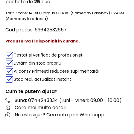
pachete de
25
buc.
Tarif livrare: 14 lei (Cargus) • 14 lei (Sameday Easybox) • 24 lei
(Sameday la adresa)
Cod produs:
63642532657
Produsul va fi disponibil in curand.
Testat și verificat de profesioniști
Livrăm din stoc propriu
Ai cont? Primești reducere suplimentară!
Stoc real, actualizat instant
Cum te putem ajuta?
Suna: 0744243334 (Luni - Vineri: 09.00 - 16.00)
Cere mai multe detalii
Nu esti sigur? Cere info prin Whatsapp