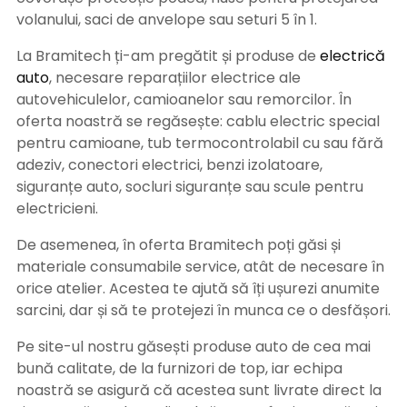
volanului, saci de anvelope sau seturi 5 în 1.
La Bramitech ți-am pregătit și produse de
electrică
auto
, necesare reparațiilor electrice ale
autovehiculelor, camioanelor sau remorcilor. În
oferta noastră se regăsește: cablu electric special
pentru camioane, tub termocontrolabil cu sau fără
adeziv, conectori electrici, benzi izolatoare,
siguranțe auto, socluri siguranțe sau scule pentru
electricieni.
De asemenea, în oferta Bramitech poți găsi și
materiale consumabile service, atât de necesare în
orice atelier. Acestea te ajută să îți ușurezi anumite
sarcini, dar și să te protejezi în munca ce o desfășori.
Pe site-ul nostru găsești produse auto de cea mai
bună calitate, de la furnizori de top, iar echipa
noastră se asigură că acestea sunt livrate direct la