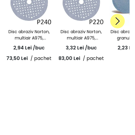
Disc abraziv Norton,
Disc abraziv Norton,
Disc abraz
multiair A975,
multiair A975,
granulat
granulatie P240,
granulatie P220,
velcro, Pro
2,94
Lei
/buc
3,32
Lei
/buc
2,23
Le
prindere velcro,
prindere velcro,
Repair, A
diametru 150mm
diametru 150mm
73,50
Lei
/ pachet
83,00
Lei
/ pachet