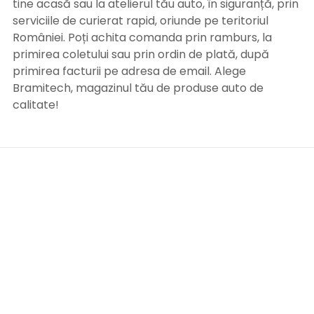
tine acasă sau la atelierul tău auto, în siguranță, prin
serviciile de curierat rapid, oriunde pe teritoriul
României. Poți achita comanda prin ramburs, la
primirea coletului sau prin ordin de plată, după
primirea facturii pe adresa de email. Alege
Bramitech, magazinul tău de produse auto de
calitate!
INFORMATII UTILE
Termeni si conditii
Formular retur
Confidentialitate
Politica de Cookies
ANPC