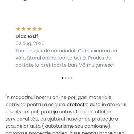
Diac Iosif
02 aug. 2026
Foarte ușor de comandat. Comunicarea cu
vânzătorul online foarte bună. Produs de
calitate la preț foarte bun. Vă mulțumesc!
În magazinul nostru online poți găsi materiale,
potrivite pentru a asigura
protecție auto
î
n atelierul
tău. Astfel poți proteja autovehiculele aflat în
service-ul tău, cu ajutorul huselor de protecție a
scaunelor auto ( autoturisme sau camioane),
covorașe protecție podea, huse pentru protejarea