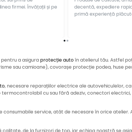
nea firmei. Învățații și pe
decentă, expediere rapi
primă experiență plăcut
e pentru a asigura
protecție auto
î
n atelierul tău. Astfel po
urisme sau camioane), covorașe protecție podea, huse pent
to
, necesare reparațiilor electrice ale autovehiculelor, c
ermocontrolabil cu sau fără adeziv, conectori electrici, b
consumabile service, atât de necesare în orice atelier. Ace
alitate, de la furnizori de top, iar echipa noastră se asig