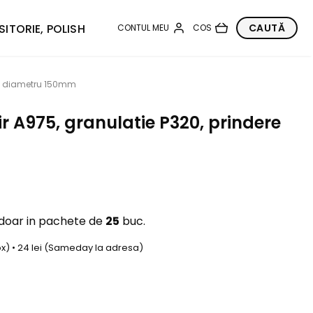
SITORIE, POLISH
ro, diametru 150mm
ir A975, granulatie P320, prindere
 doar in pachete de
25
buc.
box) • 24 lei (Sameday la adresa)