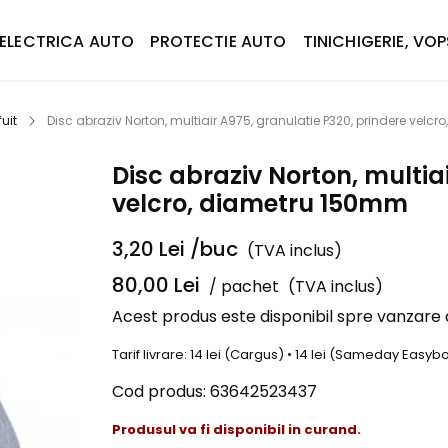
ELECTRICA AUTO
PROTECTIE AUTO
TINICHIGERIE, VOP
uit
Disc abraziv Norton, multiair A975, granulatie P320, prindere velc
Disc abraziv Norton, multia
velcro, diametru 150mm
3,20
Lei
/buc
(TVA inclus)
80,00
Lei
/ pachet
(TVA inclus)
Acest produs este disponibil spre vanzare
Tarif livrare: 14 lei (Cargus) • 14 lei (Sameday Easy
Cod produs:
63642523437
Produsul va fi disponibil in curand.