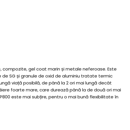
ite, compozite, gel coat marin și metale neferoase. Este
ie de SG și granule de oxid de aluminiu tratate termic
ngă viață posibilă, de până la 2 ori mai lungă decât
ăiere foarte mare, care durează până la de două ori mai
 P800 este mai subțire, pentru o mai bună flexibilitate în