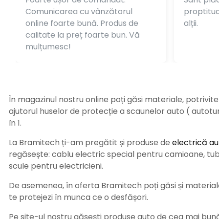
Comunicarea cu vânzătorul
proptitudi
online foarte bună. Produs de
alții.
calitate la preț foarte bun. Vă
mulțumesc!
În magazinul nostru online poți găsi materiale, potrivit
ajutorul huselor de protecție a scaunelor auto ( autot
în 1.
La Bramitech ți-am pregătit și produse de
electrică au
regăsește: cablu electric special pentru camioane, tub t
scule pentru electricieni.
De asemenea, în oferta Bramitech poți găsi și materiale 
te protejezi în munca ce o desfășori.
Pe site-ul nostru găsești produse auto de cea mai bună c