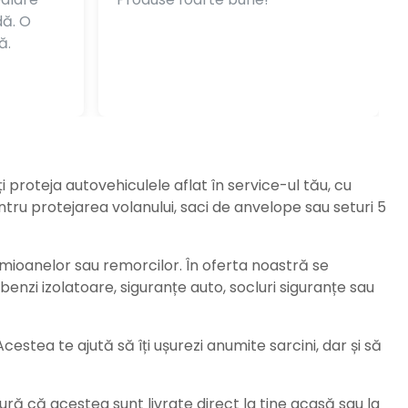
dă. O
ă.
ți proteja autovehiculele aflat în service-ul tău, cu
ru protejarea volanului, saci de anvelope sau seturi 5
amioanelor sau remorcilor. În oferta noastră se
enzi izolatoare, siguranțe auto, socluri siguranțe sau
stea te ajută să îți ușurezi anumite sarcini, dar și să
ură că acestea sunt livrate direct la tine acasă sau la