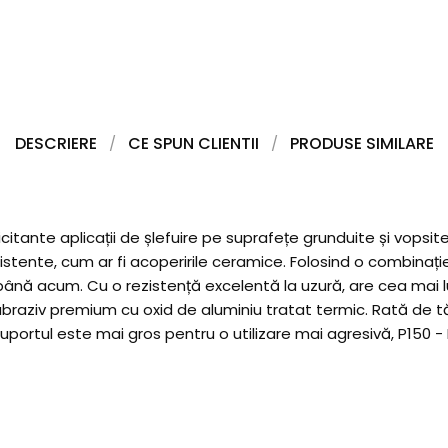
DESCRIERE
CE SPUN CLIENTII
PRODUSE SIMILARE
icitante aplicații de șlefuire pe suprafețe grunduite și vops
zistente, cum ar fi acoperirile ceramice. Folosind o combinaț
ână acum. Cu o rezistență excelentă la uzură, are cea mai lu
raziv premium cu oxid de aluminiu tratat termic. Rată de t
 suportul este mai gros pentru o utilizare mai agresivă, P150 -