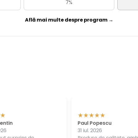
7%
Află mai multe despre program →
entin
Paul Popescu
026
31 iul. 2026
ut surprins de
Produse de calitate, am