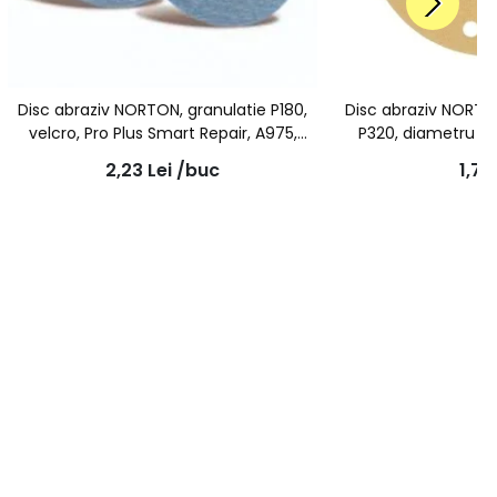
Disc abraziv NORTON, granulatie P180,
Disc abraziv NORTO
velcro, Pro Plus Smart Repair, A975,
P320, diametru 15
76mm
aspir
2,23
Lei
/buc
1,73