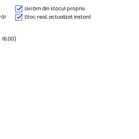
Livrăm din stocul propriu
ră!
Stoc real, actualizat instant
 16.00)