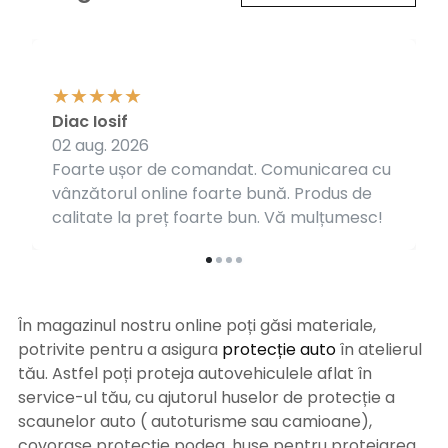
Diac Iosif
02 aug. 2026
Foarte ușor de comandat. Comunicarea cu
vânzătorul online foarte bună. Produs de
calitate la preț foarte bun. Vă mulțumesc!
În magazinul nostru online poți găsi materiale,
potrivite pentru a asigura
protecție auto
î
n atelierul
tău. Astfel poți proteja autovehiculele aflat în
service-ul tău, cu ajutorul huselor de protecție a
scaunelor auto ( autoturisme sau camioane),
covorașe protecție podea, huse pentru protejarea