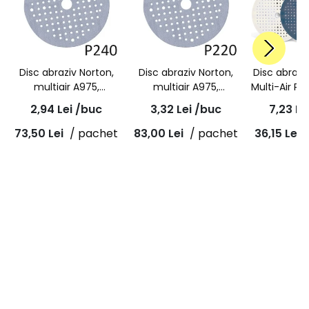
Disc abraziv Norton,
Disc abraziv Norton,
Disc abraz
multiair A975,
multiair A975,
Multi-Air Pl
granulatie P240,
granulatie P220,
burete, ve
2,94
Lei
/buc
3,32
Lei
/buc
7,23
Le
prindere velcro,
prindere velcro,
150
diametru 150mm
diametru 150mm
73,50
Lei
/ pachet
83,00
Lei
/ pachet
36,15
Lei