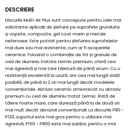
DESCRIERE
Discurile Multi-Air Plus sunt concepute pentru cele mai
solicitante aplicații de șlefuire pe suprafețe grunduite
și vopsite, compozite, gel coat marin și metale
neferoase. Este potrivit pentru șlefuirea suprafețelor
mai dure sau mai rezistente, cum ar fi acoperirile
ceramice. Folosind o combinație de SG și granule de
oxid de aluminiu tratate termic premium, oferă cea
mai agresivă și mai tare tăietură de până acum. Cu o
rezistență excelentă la uzură, are cea mai lungă viață
posibilă, de până la 2 ori mai lungă decât modelele
convenționale. Abraziv ceramic amestecat cu abraziv
premium cu oxid de aluminiu tratat termic. Rată de
tăiere foarte mare, care durează până la de două ori
mai mult decât abrazivii convenționali. La discurile P80 -
P120, suportul este mai gros pentru o utilizare mai
agresivă, P150 - P800 este mai subțire, pentru o mai