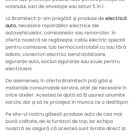
volanului, saci de anvelope sau seturi 5 în 1.
La Bramitech ți-am pregătit și produse de
electrică
auto
, necesare reparațiilor electrice ale
autovehiculelor, camioanelor sau remorcilor. În
oferta noastră se regăsește: cablu electric special
pentru camioane, tub termocontrolabil cu sau fără
adeziv, conectori electrici, benzi izolatoare,
siguranțe auto, socluri siguranțe sau scule pentru
electricieni.
De asemenea, în oferta Bramitech poți găsi și
materiale consumabile service, atât de necesare în
orice atelier. Acestea te ajută să îți ușurezi anumite
sarcini, dar și să te protejezi în munca ce o desfășori.
Pe site-ul nostru găsești produse auto de cea mai
bună calitate, de la furnizori de top, iar echipa
noastră se asigură că acestea sunt livrate direct la