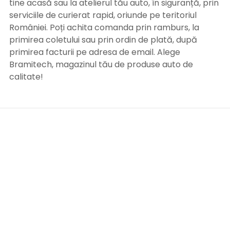
tine acasă sau la atelierul tău auto, în siguranță, prin
serviciile de curierat rapid, oriunde pe teritoriul
României. Poți achita comanda prin ramburs, la
primirea coletului sau prin ordin de plată, după
primirea facturii pe adresa de email. Alege
Bramitech, magazinul tău de produse auto de
calitate!
INFORMATII UTILE
Termeni si conditii
Formular retur
Confidentialitate
Politica de Cookies
ANPC