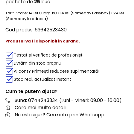
pachete de
25
buc.
Tarif livrare: 14 lei (Cargus) • 14 lei (Sameday Easybox) • 24 lei
(Sameday la adresa)
Cod produs:
63642523430
Produsul va fi disponibil in curand.
Testat și verificat de profesioniști
Livrăm din stoc propriu
Ai cont? Primești reducere suplimentară!
Stoc real, actualizat instant
Cum te putem ajuta?
Suna: 0744243334 (Luni - Vineri: 09.00 - 16.00)
Cere mai multe detalii
Nu esti sigur? Cere info prin Whatsapp