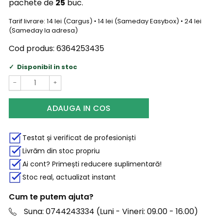
pachete de
25
buc.
Tarif livrare: 14 lei (Cargus) • 14 lei (Sameday Easybox) • 24 lei
(Sameday la adresa)
Cod produs:
6364253435
Disponibil in stoc
−
+
ADAUGA IN COS
Testat și verificat de profesioniști
Livrăm din stoc propriu
Ai cont? Primești reducere suplimentară!
Stoc real, actualizat instant
Cum te putem ajuta?
Suna: 0744243334 (Luni - Vineri: 09.00 - 16.00)