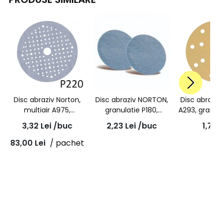
Disc abraziv Norton,
Disc abraziv NORTON,
Disc abraz
multiair A975,
granulatie P180,
A293, granu
granulatie P220,
velcro, Pro Plus Smart
diametru 
3,32
Lei
/buc
2,23
Lei
/buc
1,73
prindere velcro,
Repair, A975, 76mm
15 gauri 
diametru 150mm
83,00
Lei
/ pachet