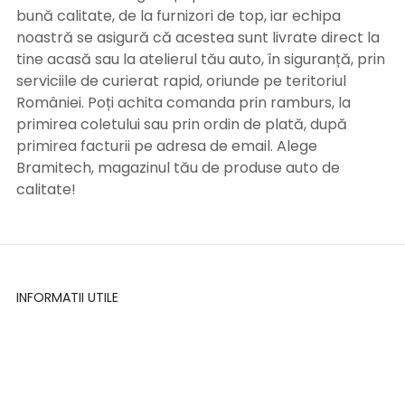
bună calitate, de la furnizori de top, iar echipa
noastră se asigură că acestea sunt livrate direct la
tine acasă sau la atelierul tău auto, în siguranță, prin
serviciile de curierat rapid, oriunde pe teritoriul
României. Poți achita comanda prin ramburs, la
primirea coletului sau prin ordin de plată, după
primirea facturii pe adresa de email. Alege
Bramitech, magazinul tău de produse auto de
calitate!
INFORMATII UTILE
Termeni si conditii
Formular retur
Confidentialitate