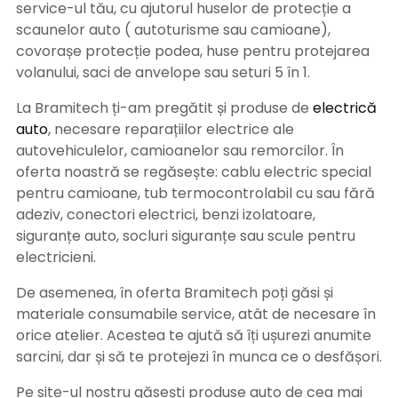
service-ul tău, cu ajutorul huselor de protecție a
scaunelor auto ( autoturisme sau camioane),
covorașe protecție podea, huse pentru protejarea
volanului, saci de anvelope sau seturi 5 în 1.
La Bramitech ți-am pregătit și produse de
electrică
auto
, necesare reparațiilor electrice ale
autovehiculelor, camioanelor sau remorcilor. În
oferta noastră se regăsește: cablu electric special
pentru camioane, tub termocontrolabil cu sau fără
adeziv, conectori electrici, benzi izolatoare,
siguranțe auto, socluri siguranțe sau scule pentru
electricieni.
De asemenea, în oferta Bramitech poți găsi și
materiale consumabile service, atât de necesare în
orice atelier. Acestea te ajută să îți ușurezi anumite
sarcini, dar și să te protejezi în munca ce o desfășori.
Pe site-ul nostru găsești produse auto de cea mai