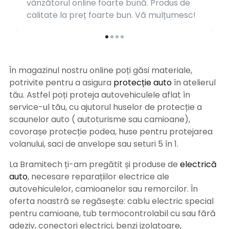
vânzătorul online foarte bună. Produs de
calitate la preț foarte bun. Vă mulțumesc!
În magazinul nostru online poți găsi materiale,
potrivite pentru a asigura
protecție auto
î
n atelierul
tău. Astfel poți proteja autovehiculele aflat în
service-ul tău, cu ajutorul huselor de protecție a
scaunelor auto ( autoturisme sau camioane),
covorașe protecție podea, huse pentru protejarea
volanului, saci de anvelope sau seturi 5 în 1.
La Bramitech ți-am pregătit și produse de
electrică
auto
, necesare reparațiilor electrice ale
autovehiculelor, camioanelor sau remorcilor. În
oferta noastră se regăsește: cablu electric special
pentru camioane, tub termocontrolabil cu sau fără
adeziv, conectori electrici, benzi izolatoare,