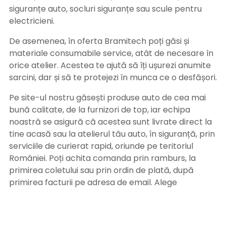
siguranțe auto, socluri siguranțe sau scule pentru
electricieni.
De asemenea, în oferta Bramitech poți găsi și
materiale consumabile service, atât de necesare în
orice atelier. Acestea te ajută să îți ușurezi anumite
sarcini, dar și să te protejezi în munca ce o desfășori.
Pe site-ul nostru găsești produse auto de cea mai
bună calitate, de la furnizori de top, iar echipa
noastră se asigură că acestea sunt livrate direct la
tine acasă sau la atelierul tău auto, în siguranță, prin
serviciile de curierat rapid, oriunde pe teritoriul
României. Poți achita comanda prin ramburs, la
primirea coletului sau prin ordin de plată, după
primirea facturii pe adresa de email. Alege
Bramitech, magazinul tău de produse auto de
calitate!