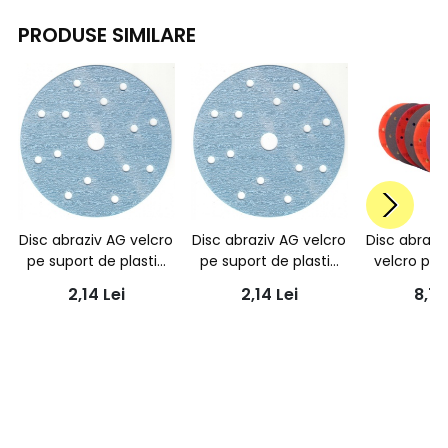
PRODUSE SIMILARE
Disc abraziv AG velcro
Disc abraziv AG velcro
Disc abrazi
pe suport de plastic
pe suport de plastic
velcro pe 
P120 albastru 15 gauri,
P180 albastru 15 gauri,
burete 13
2,14
Lei
2,14
Lei
8,71
150mm
150mm
A