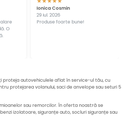
Ionica Cosmin
29 iul. 2026
balare
Produse foarte bune!
dă. O
ă.
ți proteja autovehiculele aflat în service-ul tău, cu
ru protejarea volanului, saci de anvelope sau seturi 5
amioanelor sau remorcilor. În oferta noastră se
enzi izolatoare, siguranțe auto, socluri siguranțe sau