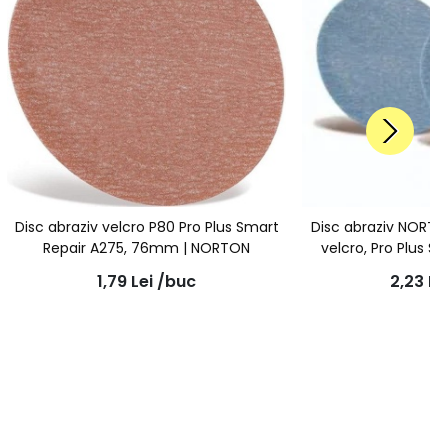
Disc abraziv velcro P80 Pro Plus Smart
Disc abraziv NORTON
Repair A275, 76mm | NORTON
velcro, Pro Plus S
76
1,79
Lei
/buc
2,23
Le