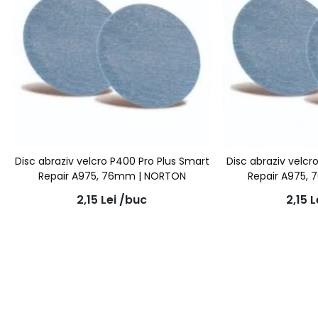
Disc abraziv velcro P400 Pro Plus Smart
Disc abraziv velcr
Repair A975, 76mm | NORTON
Repair A975,
2,15
Lei
/buc
2,15
L