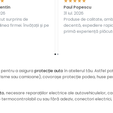
entin
Paul Popescu
026
31 iul. 2026
ut surprins de
Produse de calitate, am
nea firmei. Învățații și pe
decentă, expediere rapi
primă experiență plăcut
e pentru a asigura
protecție auto
î
n atelierul tău. Astfel po
urisme sau camioane), covorașe protecție podea, huse pent
to
, necesare reparațiilor electrice ale autovehiculelor, c
ermocontrolabil cu sau fără adeziv, conectori electrici, b