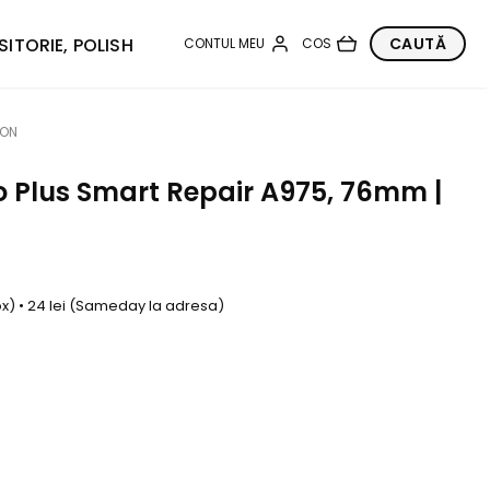
SITORIE, POLISH
TON
ro Plus Smart Repair A975, 76mm |
box) • 24 lei (Sameday la adresa)