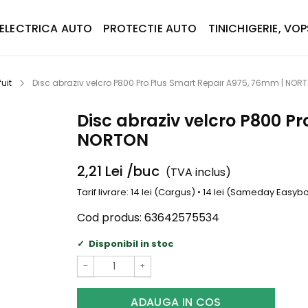
ELECTRICA AUTO
PROTECTIE AUTO
TINICHIGERIE, VOP
uit
Disc abraziv velcro P800 Pro Plus Smart Repair A975, 76mm | NOR
Disc abraziv velcro P800 P
NORTON
2,21
Lei
/buc
(TVA inclus)
Tarif livrare: 14 lei (Cargus) • 14 lei (Sameday Easy
Cod produs:
63642575534
Disponibil in stoc
−
+
ADAUGA IN COS