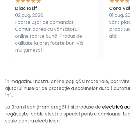
Diac Iosif
Cora Val
02 aug. 2026
01 aug. 2
Foarte ușor de comandat.
Sânt plăc
Comunicarea cu vânzătorul
proptitudi
online foarte bună. Produs de
alții.
calitate la preț foarte bun. Vă
mulțumesc!
În magazinul nostru online poți găsi materiale, potrivit
ajutorul huselor de protecție a scaunelor auto ( autot
în 1.
La Bramitech ți-am pregătit și produse de
electrică au
regăsește: cablu electric special pentru camioane, tub t
scule pentru electricieni.