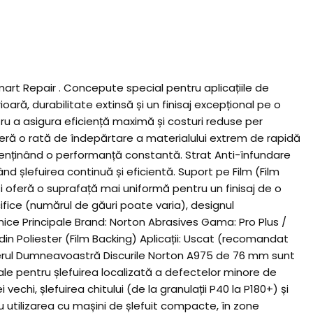
mart Repair . Concepute special pentru aplicațiile de
ară, durabilitate extinsă și un finisaj excepțional pe o
 a asigura eficiență maximă și costuri reduse per
eră o rată de îndepărtare a materialului extrem de rapidă
, menținând o performanță constantă. Strat Anti-înfundare
nd șlefuirea continuă și eficientă. Suport pe Film (Film
 și oferă o suprafață mai uniformă pentru un finisaj de o
cifice (numărul de găuri poate varia), designul
hnice Principale Brand: Norton Abrasives Gama: Pro Plus /
in Poliester (Film Backing) Aplicații: Uscat (recomandat
elierul Dumneavoastră Discurile Norton A975 de 76 mm sunt
deale pentru șlefuirea localizată a defectelor minore de
chi, șlefuirea chitului (de la granulații P40 la P180+) și
u utilizarea cu mașini de șlefuit compacte, în zone