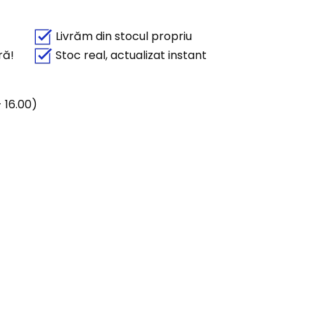
Livrăm din stocul propriu
ră!
Stoc real, actualizat instant
 16.00)