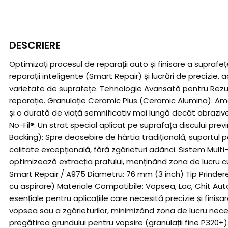
DESCRIERE
Optimizați procesul de reparații auto și finisare a supraf
reparații inteligente (Smart Repair) și lucrări de precizie
varietate de suprafețe. Tehnologie Avansată pentru Rezu
reparație. Granulație Ceramic Plus (Ceramic Alumina): Am
și o durată de viață semnificativ mai lungă decât abrazive
No-Fil®: Un strat special aplicat pe suprafața discului pre
Backing): Spre deosebire de hârtia tradițională, suportul pe
calitate excepțională, fără zgârieturi adânci. Sistem Multi
optimizează extracția prafului, menținând zona de lucru cur
Smart Repair / A975 Diametru: 76 mm (3 inch) Tip Prindere:
cu aspirare) Materiale Compatibile: Vopsea, Lac, Chit Aut
esențiale pentru aplicațiile care necesită precizie și finis
vopsea sau a zgârieturilor, minimizând zona de lucru necesa
pregătirea grundului pentru vopsire (granulații fine P320+