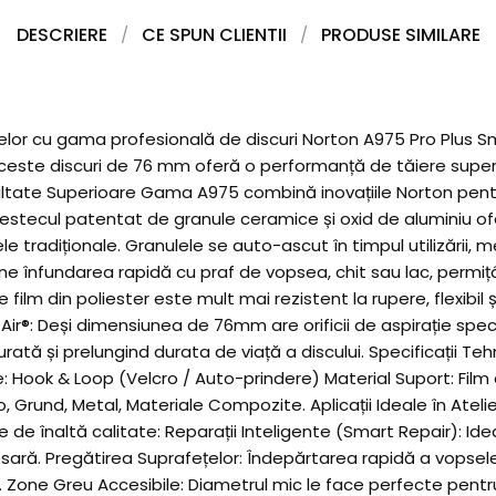
DESCRIERE
CE SPUN CLIENTII
PRODUSE SIMILARE
ețelor cu gama profesională de discuri Norton A975 Pro Plus S
, aceste discuri de 76 mm oferă o performanță de tăiere superio
ltate Superioare Gama A975 combină inovațiile Norton pentru
estecul patentat de granule ceramice și oxid de aluminiu of
le tradiționale. Granulele se auto-ascut în timpul utilizării
vine înfundarea rapidă cu praf de vopsea, chit sau lac, permițâ
 film din poliester este mult mai rezistent la rupere, flexibil
-Air®: Deși dimensiunea de 76mm are orificii de aspirație spe
ată și prelungind durata de viață a discului. Specificații Te
 Hook & Loop (Velcro / Auto-prindere) Material Suport: Film d
o, Grund, Metal, Materiale Compozite. Aplicații Ideale în At
are de înaltă calitate: Reparații Inteligente (Smart Repair): I
ră. Pregătirea Suprafețelor: Îndepărtarea rapidă a vopselei ve
). Zone Greu Accesibile: Diametrul mic le face perfecte pentr