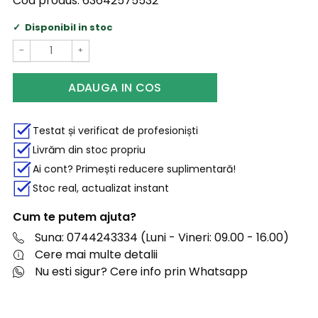
Cod produs:
63642575532
Disponibil in stoc
−
+
ADAUGA IN COS
Testat și verificat de profesioniști
Livrăm din stoc propriu
Ai cont? Primești reducere suplimentară!
Stoc real, actualizat instant
Cum te putem ajuta?
Suna: 0744243334 (Luni - Vineri: 09.00 - 16.00)
Cere mai multe detalii
Nu esti sigur? Cere info prin Whatsapp