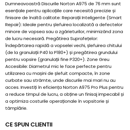
Dumneavoastră Discurile Norton A975 de 76 mm sunt
esențiale pentru aplicațiile care necesită precizie și
finisare de înaltă calitate: Reparații Inteligente (Smart
Repair): Ideale pentru șlefuirea localizată a defectelor
minore de vopsea sau a zgârieturilor, minimizând zona
de lucru necesară. Pregătirea Suprafețelor:
Îndepărtarea rapidă a vopselei vechi, șlefuirea chitului
(de la granulații P40 la P180+) și pregătirea grundului
pentru vopsire (granulații fine P320+). Zone Greu
Accesibile: Diametrul mic le face perfecte pentru
utilizarea cu mașini de șlefuit compacte, în zone
curbate sau strâmte, unde discurile mai mari nu au
acces. Investiți în eficiența Norton A975 Pro Plus pentru
a reduce timpul de lucru, a obține un finisaj impecabil și
a optimiza costurile operaționale în vopsitorie și
tâmplărie.
CE SPUN CLIENTII