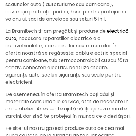
scaunelor auto ( autoturisme sau camioane),
covorașe protecție podea, huse pentru protejarea
volanului, saci de anvelope sau seturi 5 în 1.
La Bramitech ți-am pregătit și produse de
electrică
auto
, necesare reparațiilor electrice ale
autovehiculelor, camioanelor sau remorcilor. În
oferta noastră se regăsește: cablu electric special
pentru camioane, tub termocontrolabil cu sau fără
adeziv, conectori electrici, benzi izolatoare,
siguranțe auto, socluri siguranțe sau scule pentru
electricieni.
De asemenea, în oferta Bramitech poți găsi și
materiale consumabile service, atât de necesare în
orice atelier. Acestea te ajută să îți ușurezi anumite
sarcini, dar și să te protejezi în munca ce o desfășori.
Pe site-ul nostru găsești produse auto de cea mai
bună calitate, de la furnizori de top, iar echipa