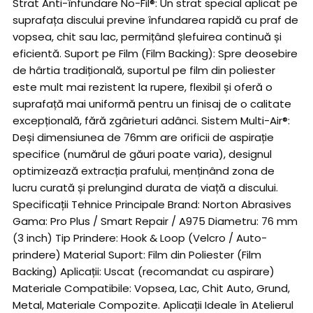
Strat Anti-înfundare No-Fil®: Un strat special aplicat pe
suprafața discului previne înfundarea rapidă cu praf de
vopsea, chit sau lac, permițând șlefuirea continuă și
eficientă. Suport pe Film (Film Backing): Spre deosebire
de hârtia tradițională, suportul pe film din poliester
este mult mai rezistent la rupere, flexibil și oferă o
suprafață mai uniformă pentru un finisaj de o calitate
excepțională, fără zgârieturi adânci. Sistem Multi-Air®:
Deși dimensiunea de 76mm are orificii de aspirație
specifice (numărul de găuri poate varia), designul
optimizează extracția prafului, menținând zona de
lucru curată și prelungind durata de viață a discului.
Specificații Tehnice Principale Brand: Norton Abrasives
Gama: Pro Plus / Smart Repair / A975 Diametru: 76 mm
(3 inch) Tip Prindere: Hook & Loop (Velcro / Auto-
prindere) Material Suport: Film din Poliester (Film
Backing) Aplicații: Uscat (recomandat cu aspirare)
Materiale Compatibile: Vopsea, Lac, Chit Auto, Grund,
Metal, Materiale Compozite. Aplicații Ideale în Atelierul