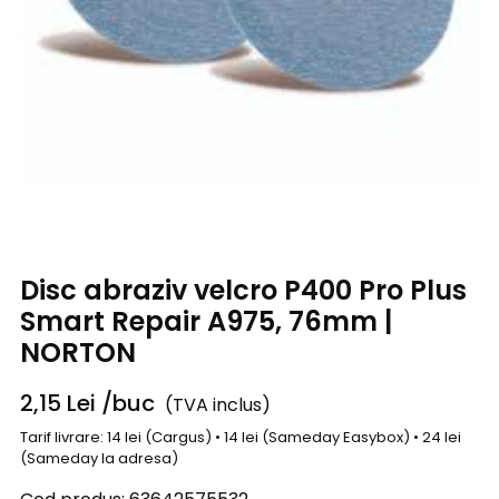
Disc abraziv velcro P400 Pro Plus
Smart Repair A975, 76mm |
NORTON
2,15
Lei
/buc
(TVA inclus)
Tarif livrare: 14 lei (Cargus) • 14 lei (Sameday Easybox) • 24 lei
(Sameday la adresa)