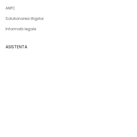
ANPC
Solutionarea litigiilor
Informatii legale
ASISTENTA
Contact
Cum cumpar
Cum platesc
Livrarea produselor
Returnare produse
Produse DSG-Canusa
CONT CLIENT
Contul meu