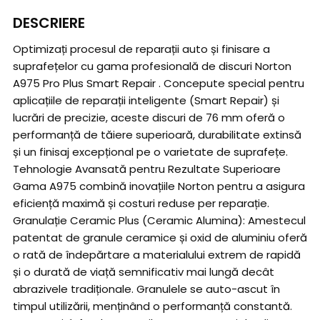
DESCRIERE
Optimizați procesul de reparații auto și finisare a
suprafețelor cu gama profesională de discuri Norton
A975 Pro Plus Smart Repair . Concepute special pentru
aplicațiile de reparații inteligente (Smart Repair) și
lucrări de precizie, aceste discuri de 76 mm oferă o
performanță de tăiere superioară, durabilitate extinsă
și un finisaj excepțional pe o varietate de suprafețe.
Tehnologie Avansată pentru Rezultate Superioare
Gama A975 combină inovațiile Norton pentru a asigura
eficiență maximă și costuri reduse per reparație.
Granulație Ceramic Plus (Ceramic Alumina): Amestecul
patentat de granule ceramice și oxid de aluminiu oferă
o rată de îndepărtare a materialului extrem de rapidă
și o durată de viață semnificativ mai lungă decât
abrazivele tradiționale. Granulele se auto-ascut în
timpul utilizării, menținând o performanță constantă.