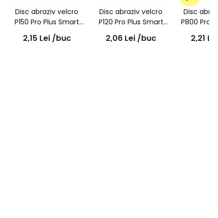
Disc abraziv velcro
Disc abraziv velcro
Disc abraz
P150 Pro Plus Smart
P120 Pro Plus Smart
P800 Pro P
Repair A975, 76mm |
Repair A975, 76mm |
Repair A97
2,15
Lei
/buc
2,06
Lei
/buc
2,21
Le
NORTON
NORTON
NOR