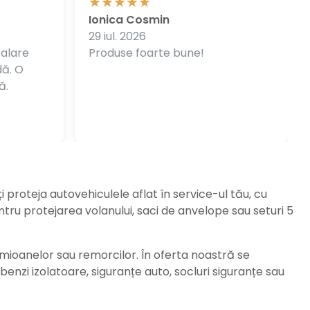
Ionica Cosmin
29 iul. 2026
balare
Produse foarte bune!
dă. O
ă.
ți proteja autovehiculele aflat în service-ul tău, cu
ru protejarea volanului, saci de anvelope sau seturi 5
amioanelor sau remorcilor. În oferta noastră se
enzi izolatoare, siguranțe auto, socluri siguranțe sau