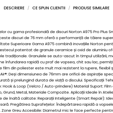
DESCRIERE
CE SPUN CLIENTII
PRODUSE SIMILARE
ețelor cu gama profesională de discuri Norton A975 Pro Plus S
, aceste discuri de 76 mm oferă o performanță de tăiere superio
ltate Superioare Gama A975 combină inovațiile Norton pentru
estecul patentat de granule ceramice și oxid de aluminiu of
le tradiționale. Granulele se auto-ascut în timpul utilizării
vine înfundarea rapidă cu praf de vopsea, chit sau lac, permițâ
 film din poliester este mult mai rezistent la rupere, flexibil
-Air®: Deși dimensiunea de 76mm are orificii de aspirație spe
ată și prelungind durata de viață a discului. Specificații Te
 Hook & Loop (Velcro / Auto-prindere) Material Suport: Film d
o, Grund, Metal, Materiale Compozite. Aplicații Ideale în At
are de înaltă calitate: Reparații Inteligente (Smart Repair): I
ră. Pregătirea Suprafețelor: Îndepărtarea rapidă a vopselei ve
). Zone Greu Accesibile: Diametrul mic le face perfecte pentr