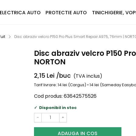
ELECTRICA AUTO
PROTECTIE AUTO
TINICHIGERIE, VOP
uit
Disc abraziv velcro P150 Pro Plus Smart Repair A975, 76mm | NORT
Disc abraziv velcro P150 Pr
NORTON
2,15
Lei
/buc
(TVA inclus)
Tarif livrare: 14 lei (Cargus) • 14 lei (Sameday Easy
Cod produs:
63642575526
Disponibil in stoc
−
+
ADAUGA IN COS