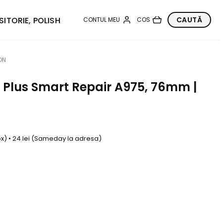
SITORIE, POLISH
ON
o Plus Smart Repair A975, 76mm |
box) • 24 lei (Sameday la adresa)