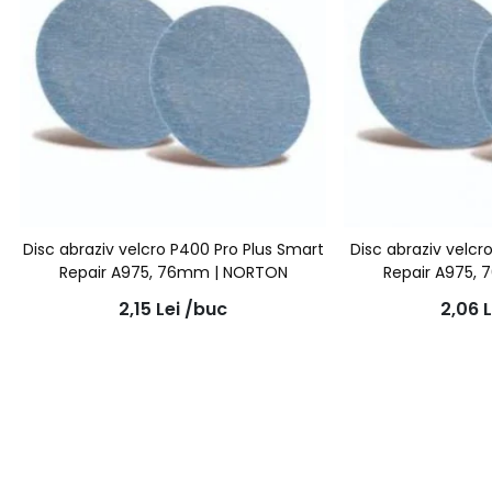
Disc abraziv velcro P400 Pro Plus Smart
Disc abraziv velcr
Repair A975, 76mm | NORTON
Repair A975,
2,15
Lei
/buc
2,06
L