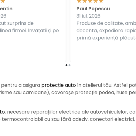
entin
Paul Popescu
026
31 iul. 2026
ut surprins de
Produse de calitate, am
nea firmei. Învățații și pe
decentă, expediere rapi
primă experiență plăcut
e pentru a asigura
protecție auto
î
n atelierul tău. Astfel po
urisme sau camioane), covorașe protecție podea, huse pent
to
, necesare reparațiilor electrice ale autovehiculelor, c
ermocontrolabil cu sau fără adeziv, conectori electrici, b