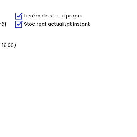
Livrăm din stocul propriu
ră!
Stoc real, actualizat instant
 16.00)