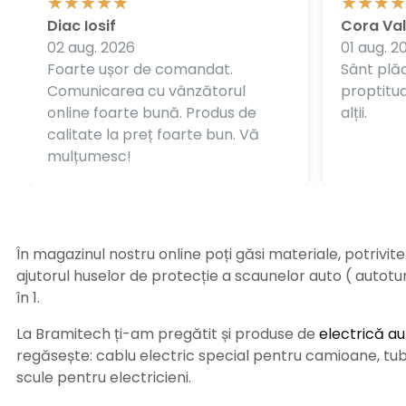
Diac Iosif
Cora Val
02 aug. 2026
01 aug. 2
Foarte ușor de comandat.
Sânt plăc
Comunicarea cu vânzătorul
proptitudi
online foarte bună. Produs de
alții.
calitate la preț foarte bun. Vă
mulțumesc!
În magazinul nostru online poți găsi materiale, potrivit
ajutorul huselor de protecție a scaunelor auto ( autot
în 1.
La Bramitech ți-am pregătit și produse de
electrică au
regăsește: cablu electric special pentru camioane, tub t
scule pentru electricieni.