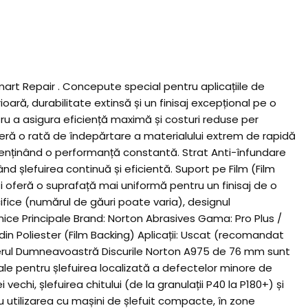
mart Repair . Concepute special pentru aplicațiile de
ară, durabilitate extinsă și un finisaj excepțional pe o
 a asigura eficiență maximă și costuri reduse per
eră o rată de îndepărtare a materialului extrem de rapidă
, menținând o performanță constantă. Strat Anti-înfundare
nd șlefuirea continuă și eficientă. Suport pe Film (Film
 și oferă o suprafață mai uniformă pentru un finisaj de o
cifice (numărul de găuri poate varia), designul
hnice Principale Brand: Norton Abrasives Gama: Pro Plus /
in Poliester (Film Backing) Aplicații: Uscat (recomandat
elierul Dumneavoastră Discurile Norton A975 de 76 mm sunt
deale pentru șlefuirea localizată a defectelor minore de
chi, șlefuirea chitului (de la granulații P40 la P180+) și
u utilizarea cu mașini de șlefuit compacte, în zone