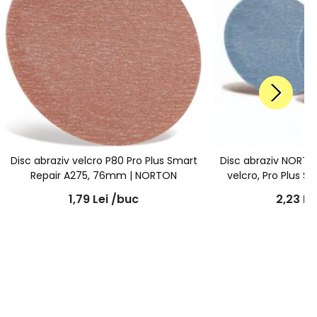
Disc abraziv velcro P80 Pro Plus Smart
Disc abraziv NORTON
Repair A275, 76mm | NORTON
velcro, Pro Plus S
76
1,79
Lei
/buc
2,23
Le