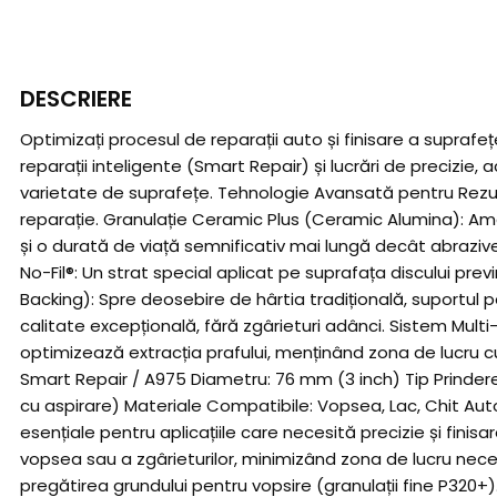
DESCRIERE
Optimizați procesul de reparații auto și finisare a supraf
reparații inteligente (Smart Repair) și lucrări de precizie
varietate de suprafețe. Tehnologie Avansată pentru Rezu
reparație. Granulație Ceramic Plus (Ceramic Alumina): Am
și o durată de viață semnificativ mai lungă decât abrazive
No-Fil®: Un strat special aplicat pe suprafața discului pre
Backing): Spre deosebire de hârtia tradițională, suportul pe
calitate excepțională, fără zgârieturi adânci. Sistem Multi
optimizează extracția prafului, menținând zona de lucru cur
Smart Repair / A975 Diametru: 76 mm (3 inch) Tip Prindere:
cu aspirare) Materiale Compatibile: Vopsea, Lac, Chit Aut
esențiale pentru aplicațiile care necesită precizie și finis
vopsea sau a zgârieturilor, minimizând zona de lucru necesa
pregătirea grundului pentru vopsire (granulații fine P320+