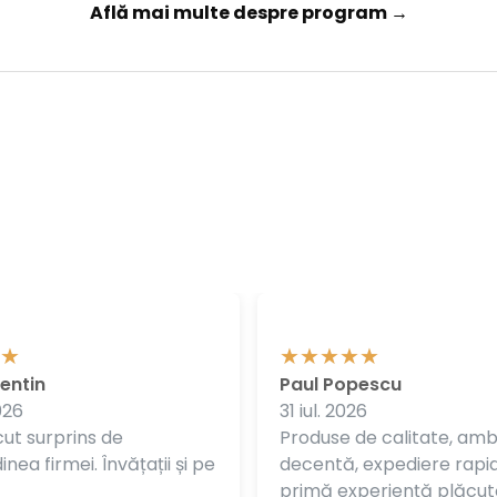
Află mai multe despre program →
entin
Paul Popescu
026
31 iul. 2026
ut surprins de
Produse de calitate, am
nea firmei. Învățații și pe
decentă, expediere rapi
primă experiență plăcut