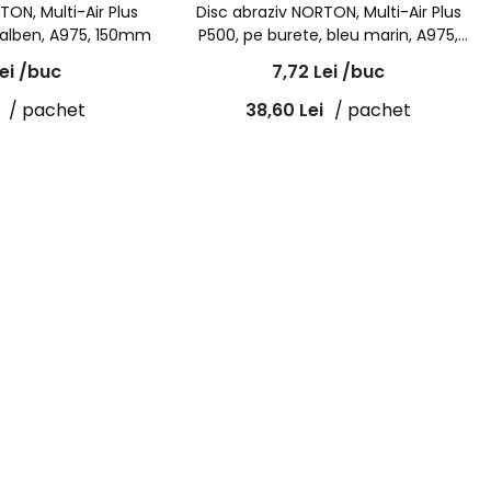
TON, Multi-Air Plus
Disc abraziv NORTON, Multi-Air Plus
galben, A975, 150mm
P500, pe burete, bleu marin, A975,
150mm
ei
/buc
7,72
Lei
/buc
/ pachet
38,60
Lei
/ pachet