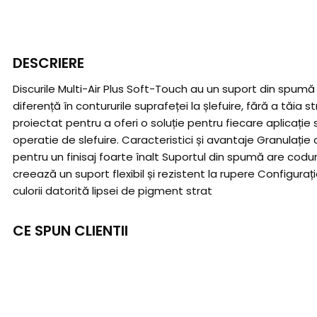
DESCRIERE
Discurile Multi-Air Plus Soft-Touch au un suport din spum
diferență în contururile suprafeței la șlefuire, fără a tăi
proiectat pentru a oferi o soluție pentru fiecare aplicație
operatie de slefuire. Caracteristici și avantaje Granulaț
pentru un finisaj foarte înalt Suportul din spumă are codur
creează un suport flexibil și rezistent la rupere Configuraț
culorii datorită lipsei de pigment strat
CE SPUN CLIENTII