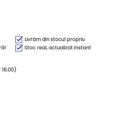
Livrăm din stocul propriu
ră!
Stoc real, actualizat instant
 16.00)