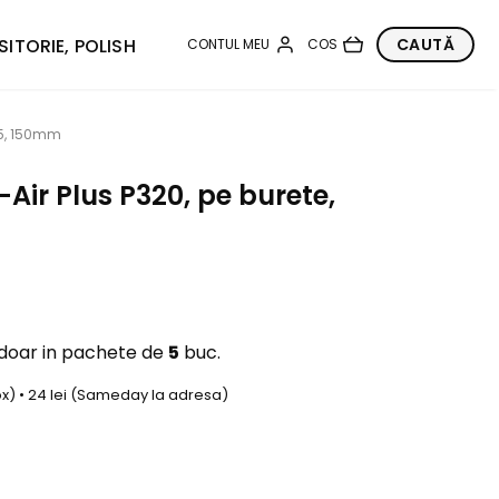
SITORIE, POLISH
975, 150mm
Air Plus P320, pe burete,
 doar in pachete de
5
buc.
box) • 24 lei (Sameday la adresa)