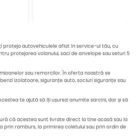
ți proteja autovehiculele aflat în service-ul tău, cu
ru protejarea volanului, saci de anvelope sau seturi 5
amioanelor sau remorcilor. În oferta noastră se
enzi izolatoare, siguranțe auto, socluri siguranțe sau
stea te ajută să îți ușurezi anumite sarcini, dar și să
ură că acestea sunt livrate direct la tine acasă sau la
da prin ramburs, la primirea coletului sau prin ordin de