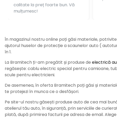
calitate la preț foarte bun. Vă
mulțumesc!
În magazinul nostru online poți găsi materiale, potrivit
ajutorul huselor de protecție a scaunelor auto ( autot
în 1.
La Bramitech ți-am pregătit și produse de
electrică au
regăsește: cablu electric special pentru camioane, tub t
scule pentru electricieni.
De asemenea, în oferta Bramitech poți găsi și materiale 
te protejezi în munca ce o desfășori.
Pe site-ul nostru găsești produse auto de cea mai bună c
atelierul tău auto, în siguranță, prin serviciile de curie
plată, după primirea facturii pe adresa de email. Aleg