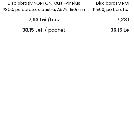
Disc abraziv NORTON, Multi-Air Plus
Disc abraziv NORTO
P800, pe burete, albastru, A975, 150mm
P1500, pe burete, 
7,63
Lei
/buc
7,23
Le
38,15
Lei
/ pachet
36,15
Lei