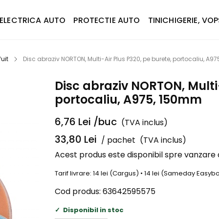
ELECTRICA AUTO
PROTECTIE AUTO
TINICHIGERIE, VOP
uit
Disc abraziv NORTON, Multi-Air Plus P320, pe burete, portocaliu, A
Disc abraziv NORTON, Multi-
portocaliu, A975, 150mm
6,76
Lei
/buc
(TVA inclus)
33,80
Lei
/ pachet
(TVA inclus)
Acest produs este disponibil spre vanzare
Tarif livrare: 14 lei (Cargus) • 14 lei (Sameday Easy
Cod produs:
63642595575
Disponibil in stoc