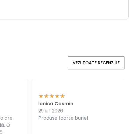
VEZI TOATE RECENZIILE
Ionica Cosmin
29 iul. 2026
balare
Produse foarte bune!
dă. O
ă.