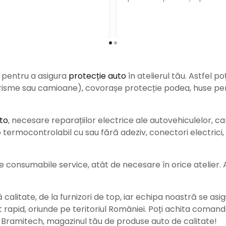
e pentru a asigura
protecție auto
î
n atelierul tău. Astfel po
urisme sau camioane), covorașe protecție podea, huse pent
to
, necesare reparațiilor electrice ale autovehiculelor, c
ermocontrolabil cu sau fără adeziv, conectori electrici, b
consumabile service, atât de necesare în orice atelier. Ace
alitate, de la furnizori de top, iar echipa noastră se asig
rat rapid, oriunde pe teritoriul României. Poți achita coman
e Bramitech, magazinul tău de produse auto de calitate!