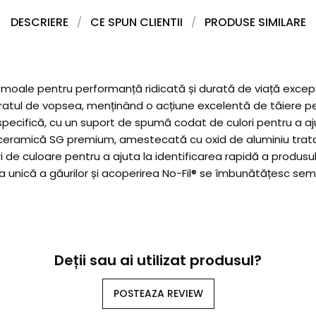
DESCRIERE
CE SPUN CLIENTII
PRODUSE SIMILARE
ă moale pentru performanță ridicată și durată de viață exce
a stratul de vopsea, menținând o acțiune excelentă de tăiere p
 specifică, cu un suport de spumă codat de culori pentru a aju
ie ceramică SG premium, amestecată cu oxid de aluminiu trat
i de culoare pentru a ajuta la identificarea rapidă a produsu
ia unică a găurilor și acoperirea No-Fil® se îmbunătățesc semni
Deții sau ai utilizat produsul?
POSTEAZA REVIEW