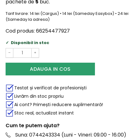
pachete de
5
buc.
Tarif livrare: 14 lei (Cargus) • 14 lei (Sameday Easybox) • 24 lei
(Sameday la adresa)
Cod produs:
66254477927
Disponibil in stoc
−
+
ADAUGA IN COS
Testat și verificat de profesioniști
Livrăm din stoc propriu
Ai cont? Primești reducere suplimentară!
Stoc real, actualizat instant
Cum te putem ajuta?
Suna: 0744243334 (Luni - Vineri: 09.00 - 16.00)