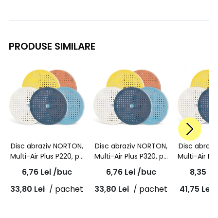
PRODUSE SIMILARE
Disc abraziv NORTON,
Disc abraziv NORTON,
Disc abraz
Multi-Air Plus P220, pe
Multi-Air Plus P320, pe
Multi-Air Pl
burete, rosu, A975,
burete, portocaliu,
burete, gal
6,76
Lei
/buc
6,76
Lei
/buc
8,35
Le
150mm
A975, 150mm
150
33,80
Lei
/ pachet
33,80
Lei
/ pachet
41,75
Lei