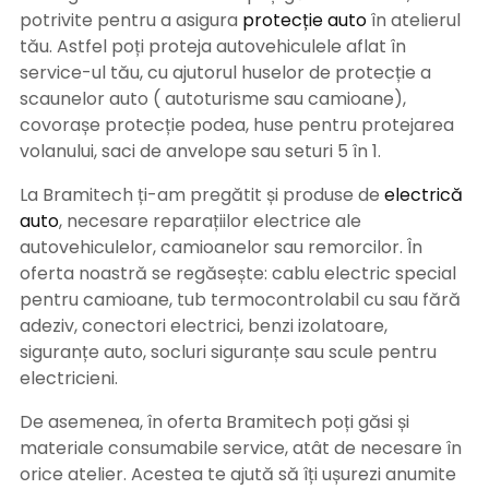
potrivite pentru a asigura
protecție auto
î
n atelierul
tău. Astfel poți proteja autovehiculele aflat în
service-ul tău, cu ajutorul huselor de protecție a
scaunelor auto ( autoturisme sau camioane),
covorașe protecție podea, huse pentru protejarea
volanului, saci de anvelope sau seturi 5 în 1.
La Bramitech ți-am pregătit și produse de
electrică
auto
, necesare reparațiilor electrice ale
autovehiculelor, camioanelor sau remorcilor. În
oferta noastră se regăsește: cablu electric special
pentru camioane, tub termocontrolabil cu sau fără
adeziv, conectori electrici, benzi izolatoare,
siguranțe auto, socluri siguranțe sau scule pentru
electricieni.
De asemenea, în oferta Bramitech poți găsi și
materiale consumabile service, atât de necesare în
orice atelier. Acestea te ajută să îți ușurezi anumite