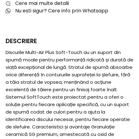
Cere mai multe detalii
Nu esti sigur? Cere info prin Whatsapp
DESCRIERE
Discurile Multi-Air Plus Soft-Touch au un suport din
spumă moale pentru performanță ridicată și durată de
viață excepțional de lungă. Stratul de spumă absoarbe
orice diferență în contururile suprafeței la șlefuire, fără
a tăia stratul de vopsea, menținând o acțiune
excelentă de tăiere pentru un finisaj foarte înalt.
Sistemul SoftTouch este proiectat pentru a oferi o
soluție pentru fiecare aplicație specifică, cu un suport
de spumă codat de culori pentru a ajuta la
identificarea discului necesar, pentru fiecare operatie
de slefuire. Caracteristici și avantaje Granulație
ceramică SG premium, amestecată cu oxid de