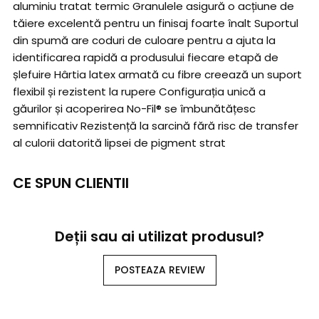
aluminiu tratat termic Granulele asigură o acțiune de
tăiere excelentă pentru un finisaj foarte înalt Suportul
din spumă are coduri de culoare pentru a ajuta la
identificarea rapidă a produsului fiecare etapă de
șlefuire Hârtia latex armată cu fibre creează un suport
flexibil și rezistent la rupere Configurația unică a
găurilor și acoperirea No-Fil® se îmbunătățesc
semnificativ Rezistență la sarcină fără risc de transfer
al culorii datorită lipsei de pigment strat
CE SPUN CLIENTII
Deții sau ai utilizat produsul?
POSTEAZA REVIEW