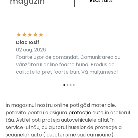
magazin
RECENZIILE
Diac Iosif
02 aug. 2026
Foarte ușor de comandat. Comunicarea cu
vânzătorul online foarte bună. Produs de
calitate la preț foarte bun. Vă mulțumesc!
În magazinul nostru online poți găsi materiale,
potrivite pentru a asigura
protecție auto
î
n atelierul
tău. Astfel poți proteja autovehiculele aflat în
service-ul tău, cu ajutorul huselor de protecție a
scaunelor auto ( autoturisme sau camioane),