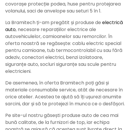
covorașe protecție podea, huse pentru protejarea
volanului, saci de anvelope sau seturi 5 în 1.
La Bramitech ți-am pregătit și produse de
electrică
auto
, necesare reparațiilor electrice ale
autovehiculelor, camioanelor sau remorcilor. În
oferta noastră se regăsește: cablu electric special
pentru camioane, tub termocontrolabil cu sau fără
adeziv, conectori electrici, benzi izolatoare,
siguranțe auto, socluri siguranțe sau scule pentru
electricieni.
De asemenea, în oferta Bramitech poți găsi și
materiale consumabile service, atât de necesare în
orice atelier. Acestea te ajută să îți ușurezi anumite
sarcini, dar și să te protejezi în munca ce o desfășori.
Pe site-ul nostru găsești produse auto de cea mai
bună calitate, de la furnizori de top, iar echipa
noastră se asigură că acestea sunt livrate direct la