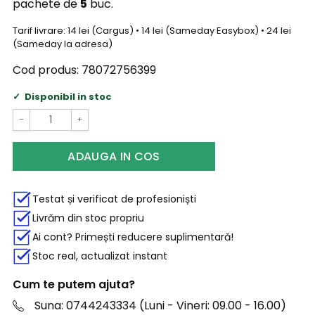
pachete de
5
buc.
Tarif livrare: 14 lei (Cargus) • 14 lei (Sameday Easybox) • 24 lei
(Sameday la adresa)
Cod produs:
78072756399
Disponibil in stoc
−
+
ADAUGA IN COS
Testat și verificat de profesioniști
Livrăm din stoc propriu
Ai cont? Primești reducere suplimentară!
Stoc real, actualizat instant
Cum te putem ajuta?
Suna: 0744243334 (Luni - Vineri: 09.00 - 16.00)