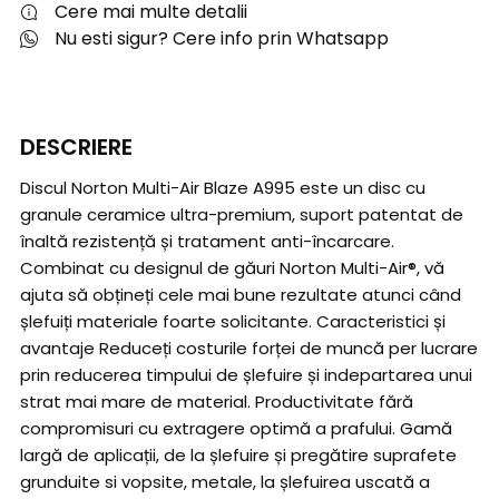
Cere mai multe detalii
Nu esti sigur? Cere info prin Whatsapp
DESCRIERE
Discul Norton Multi-Air Blaze A995 este un disc cu
granule ceramice ultra-premium, suport patentat de
înaltă rezistență și tratament anti-încarcare.
Combinat cu designul de găuri Norton Multi-Air®, vă
ajuta să obțineți cele mai bune rezultate atunci când
șlefuiți materiale foarte solicitante. Caracteristici și
avantaje Reduceți costurile forței de muncă per lucrare
prin reducerea timpului de șlefuire și indepartarea unui
strat mai mare de material. Productivitate fără
compromisuri cu extragere optimă a prafului. Gamă
largă de aplicații, de la șlefuire și pregătire suprafete
grunduite si vopsite, metale, la șlefuirea uscată a