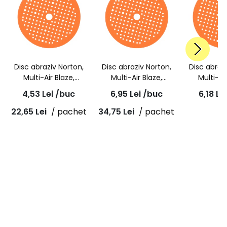
Disc abraziv Norton,
Disc abraziv Norton,
Disc abraz
Multi-Air Blaze,
Multi-Air Blaze,
Multi-Ai
granulatie P400,
granulatie P60,
granulat
4,53
Lei
/buc
6,95
Lei
/buc
6,18
Le
ceramic A995,
ceramic A995,
ceramic
150x18mm
150x18mm
150x
22,65
Lei
/ pachet
34,75
Lei
/ pachet