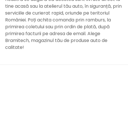
tine acasă sau la atelierul tău auto, în siguranță, prin
serviciile de curierat rapid, oriunde pe teritoriul
României. Poți achita comanda prin ramburs, la
primirea coletului sau prin ordin de plată, după
primirea facturii pe adresa de email. Alege
Bramitech, magazinul tău de produse auto de
calitate!
INFORMATII UTILE
Termeni si conditii
Formular retur
Confidentialitate
Politica de Cookies