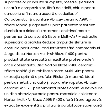
suprafețelor grunduite și vopsite, metale, șlefuirea
uscată a compozitelor, fibră de sticlă, chituri pentru
caroserie și finisarea ușoară a sudurilor. ✅
Caracteristici și avantaje Abraziv ceramic A995 –
tăiere rapidă și agresivă Suport patentat rezistent –
durabilitate ridicată Tratament anti-încărcare –
performanță constantă Sistem Multi-Air® – extracție
superioară a prafului Reduce timpul de șlefuire și
costurile per lucrare Productivitate fără compromisuri
Alege discul Norton Multi-Air Blaze P400 pentru
productivitate crescută și rezultate profesionale în
orice atelier auto. Disc Norton Blaze P400 ceramic –
tăiere rapidă și durabilitate mare. Multi-Air® pentru
extracție optimă a prafului. Eficiență maximă. Ideal
pentru metal, chit auto și suprafețe vopsite. Abraziv
ceramic A995 – performanță profesională. Ai nevoie de
un disc abraziv puternic pentru materiale solicitante?
Norton Multi-Air Blaze A995 P400 oferă tăiere agresivă,
extracție excelentă a prafului și durabilitate superioară,