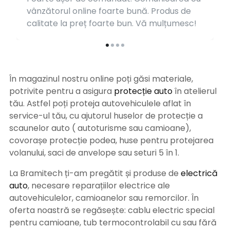
vânzătorul online foarte bună. Produs de
calitate la preț foarte bun. Vă mulțumesc!
În magazinul nostru online poți găsi materiale,
potrivite pentru a asigura
protecție auto
î
n atelierul
tău. Astfel poți proteja autovehiculele aflat în
service-ul tău, cu ajutorul huselor de protecție a
scaunelor auto ( autoturisme sau camioane),
covorașe protecție podea, huse pentru protejarea
volanului, saci de anvelope sau seturi 5 în 1.
La Bramitech ți-am pregătit și produse de
electrică
auto
, necesare reparațiilor electrice ale
autovehiculelor, camioanelor sau remorcilor. În
oferta noastră se regăsește: cablu electric special
pentru camioane, tub termocontrolabil cu sau fără