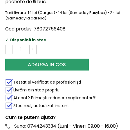
pachete de
5
buc.
Tarif livrare: 14 lei (Cargus) • 14 lei (Sameday Easybox) • 24 lei
(Sameday la adresa)
Cod produs:
78072756408
Disponibil in stoc
−
+
ADAUGA IN COS
Testat și verificat de profesioniști
Livrăm din stoc propriu
Ai cont? Primești reducere suplimentară!
Stoc real, actualizat instant
Cum te putem ajuta?
Suna: 0744243334 (Luni - Vineri: 09.00 - 16.00)