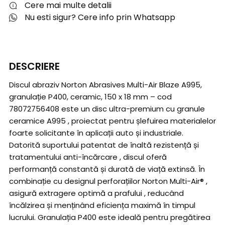
Cere mai multe detalii
Nu esti sigur? Cere info prin Whatsapp
DESCRIERE
Discul abraziv Norton Abrasives Multi-Air Blaze A995,
granulație P400, ceramic, 150 x 18 mm – cod
78072756408 este un disc ultra-premium cu granule
ceramice A995 , proiectat pentru șlefuirea materialelor
foarte solicitante în aplicații auto și industriale.
Datorită suportului patentat de înaltă rezistență și
tratamentului anti-încărcare , discul oferă
performanță constantă și durată de viață extinsă. În
combinație cu designul perforațiilor Norton Multi-Air® ,
asigură extragere optimă a prafului , reducând
încălzirea și menținând eficiența maximă în timpul
lucrului. Granulația P400 este ideală pentru pregătirea