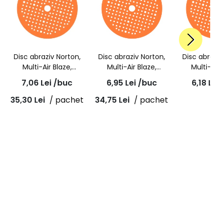
Disc abraziv Norton,
Disc abraziv Norton,
Disc abraz
Multi-Air Blaze,
Multi-Air Blaze,
Multi-Ai
granulatie P40,
granulatie P60,
granulat
7,06
Lei
/buc
6,95
Lei
/buc
6,18
Le
ceramic A995,
ceramic A995,
ceramic
150x18mm
150x18mm
150x
35,30
Lei
/ pachet
34,75
Lei
/ pachet