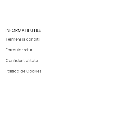
INFORMATII UTILE
Termeni si conditii
Formular retur
Confidentialitate
Politica de Cookies
ANPC
Solutionarea litigiilor
Informatii legale
ASISTENTA
Contact