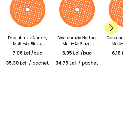
Disc abraziv Norton,
Disc abraziv Norton,
Disc abraz
Multi-Air Blaze,
Multi-Air Blaze,
Multi-Ai
granulatie P40,
granulatie P60,
granulat
7,06
Lei
/buc
6,95
Lei
/buc
6,18
Le
ceramic A995,
ceramic A995,
ceramic
150x18mm
150x18mm
150x
35,30
Lei
/ pachet
34,75
Lei
/ pachet