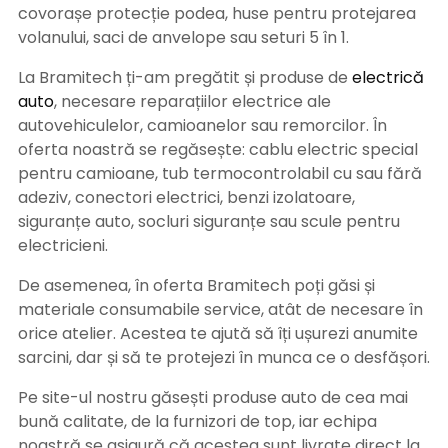
covorașe protecție podea, huse pentru protejarea
volanului, saci de anvelope sau seturi 5 în 1.
La Bramitech ți-am pregătit și produse de
electrică
auto
, necesare reparațiilor electrice ale
autovehiculelor, camioanelor sau remorcilor. În
oferta noastră se regăsește: cablu electric special
pentru camioane, tub termocontrolabil cu sau fără
adeziv, conectori electrici, benzi izolatoare,
siguranțe auto, socluri siguranțe sau scule pentru
electricieni.
De asemenea, în oferta Bramitech poți găsi și
materiale consumabile service, atât de necesare în
orice atelier. Acestea te ajută să îți ușurezi anumite
sarcini, dar și să te protejezi în munca ce o desfășori.
Pe site-ul nostru găsești produse auto de cea mai
bună calitate, de la furnizori de top, iar echipa
noastră se asigură că acestea sunt livrate direct la