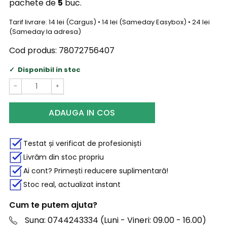
pachete de
5
buc.
Tarif livrare: 14 lei (Cargus) • 14 lei (Sameday Easybox) • 24 lei
(Sameday la adresa)
Cod produs:
78072756407
Disponibil in stoc
−
+
ADAUGA IN COS
Testat și verificat de profesioniști
Livrăm din stoc propriu
Ai cont? Primești reducere suplimentară!
Stoc real, actualizat instant
Cum te putem ajuta?
Suna: 0744243334 (Luni - Vineri: 09.00 - 16.00)