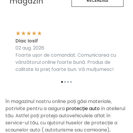
magazin
RECENZIILE
Diac Iosif
02 aug. 2026
Foarte ușor de comandat. Comunicarea cu
vânzătorul online foarte bună. Produs de
calitate la preț foarte bun. Vă mulțumesc!
În magazinul nostru online poți găsi materiale,
potrivite pentru a asigura
protecție auto
î
n atelierul
tău. Astfel poți proteja autovehiculele aflat în
service-ul tău, cu ajutorul huselor de protecție a
scaunelor auto ( autoturisme sau camioane),