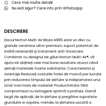
Cere mai multe detalii
Nu esti sigur? Cere info prin Whatsapp
DESCRIERE
Discul Norton Multi-Air Blaze A995 este un disc cu
granule ceramice ultra-premium, suport patentat de
înaltă rezistență și tratament anti-încarcare.
Combinat cu designul de găuri Norton Multi-Air®, vă
ajuta să obțineți cele mai bune rezultate atunci când
șlefuiți materiale foarte solicitante. Caracteristici și
avantaje Reduceți costurile forței de muncă per lucrare
prin reducerea timpului de șlefuire și indepartarea unui
strat mai mare de material. Productivitate fără
compromisuri cu extragere optimă a prafului. Gamă
largă de aplicații, de la șlefuire și pregătire suprafete
grunduite si vopsite, metale, la șlefuirea uscată a