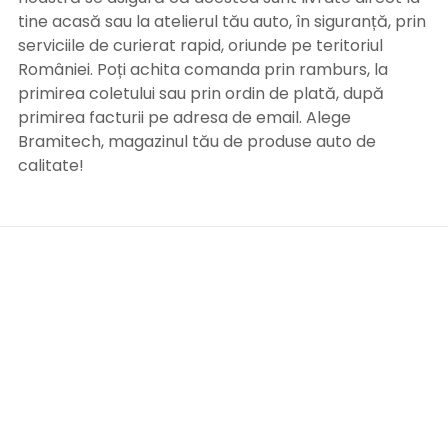
tine acasă sau la atelierul tău auto, în siguranță, prin
serviciile de curierat rapid, oriunde pe teritoriul
României. Poți achita comanda prin ramburs, la
primirea coletului sau prin ordin de plată, după
primirea facturii pe adresa de email. Alege
Bramitech, magazinul tău de produse auto de
calitate!
INFORMATII UTILE
Termeni si conditii
Formular retur
Confidentialitate
Politica de Cookies