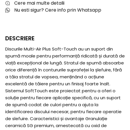
Cere mai multe detalii
Nu esti sigur? Cere info prin Whatsapp
DESCRIERE
Discurile Multi-Air Plus Soft-Touch au un suport din
spumă moale pentru performanță ridicată și durată de
viață excepțional de lungă. Stratul de spumă absoarbe
orice diferență în contururile suprafeței la șlefuire, fără
a tăia stratul de vopsea, menținând o acțiune
excelentă de tăiere pentru un finisaj foarte înalt.
Sistemul SoftTouch este proiectat pentru a oferi o
soluție pentru fiecare aplicație specifică, cu un suport
de spumă codat de culori pentru a ajuta la
identificarea discului necesar, pentru fiecare operatie
de slefuire. Caracteristici și avantaje Granulație
ceramică SG premium, amestecată cu oxid de