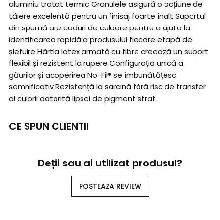
aluminiu tratat termic Granulele asigură o acțiune de
tăiere excelentă pentru un finisaj foarte înalt Suportul
din spumă are coduri de culoare pentru a ajuta la
identificarea rapidă a produsului fiecare etapă de
șlefuire Hârtia latex armată cu fibre creează un suport
flexibil și rezistent la rupere Configurația unică a
găurilor și acoperirea No-Fil® se îmbunătățesc
semnificativ Rezistență la sarcină fără risc de transfer
al culorii datorită lipsei de pigment strat
CE SPUN CLIENTII
Deții sau ai utilizat produsul?
POSTEAZA REVIEW