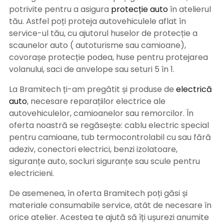
potrivite pentru a asigura
protecție auto
î
n atelierul
tău. Astfel poți proteja autovehiculele aflat în
service-ul tău, cu ajutorul huselor de protecție a
scaunelor auto ( autoturisme sau camioane),
covorașe protecție podea, huse pentru protejarea
volanului, saci de anvelope sau seturi 5 în 1.
La Bramitech ți-am pregătit și produse de
electrică
auto
, necesare reparațiilor electrice ale
autovehiculelor, camioanelor sau remorcilor. În
oferta noastră se regăsește: cablu electric special
pentru camioane, tub termocontrolabil cu sau fără
adeziv, conectori electrici, benzi izolatoare,
siguranțe auto, socluri siguranțe sau scule pentru
electricieni.
De asemenea, în oferta Bramitech poți găsi și
materiale consumabile service, atât de necesare în
orice atelier. Acestea te ajută să îți ușurezi anumite