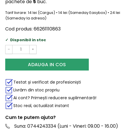
pachete de
5
buc.
Tarif livrare: 14 lei (Cargus) • 14 lei (Sameday Easybox) • 24 lei
(Sameday la adresa)
Cod produs:
66261110863
Disponibil in stoc
−
+
ADAUGA IN COS
Testat și verificat de profesioniști
Livrăm din stoc propriu
Ai cont? Primești reducere suplimentară!
Stoc real, actualizat instant
Cum te putem ajuta?
Suna: 0744243334 (Luni - Vineri: 09.00 - 16.00)