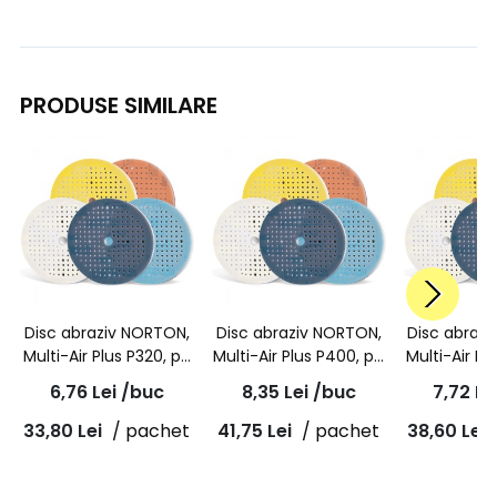
PRODUSE SIMILARE
Disc abraziv NORTON,
Disc abraziv NORTON,
Disc abraz
Multi-Air Plus P320, pe
Multi-Air Plus P400, pe
Multi-Air Pl
burete, portocaliu,
burete, galben, A975,
burete, bl
6,76
Lei
/buc
8,35
Lei
/buc
7,72
Le
A975, 150mm
150mm
A975, 
33,80
Lei
/ pachet
41,75
Lei
/ pachet
38,60
Lei