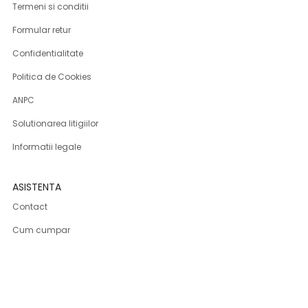
Termeni si conditii
Formular retur
Confidentialitate
Politica de Cookies
ANPC
Solutionarea litigiilor
Informatii legale
ASISTENTA
Contact
Cum cumpar
Cum platesc
Livrarea produselor
Returnare produse