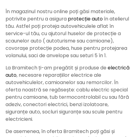
În magazinul nostru online poți găsi materiale,
potrivite pentru a asigura
protecție auto
î
n atelierul
tău. Astfel poți proteja autovehiculele aflat în
service-ul tău, cu ajutorul huselor de protecție a
scaunelor auto ( autoturisme sau camioane),
covorașe protecție podea, huse pentru protejarea
volanului, saci de anvelope sau seturi 5 în 1.
La Bramitech ți-am pregătit și produse de
electrică
auto
, necesare reparațiilor electrice ale
autovehiculelor, camioanelor sau remorcilor. În
oferta noastră se regăsește: cablu electric special
pentru camioane, tub termocontrolabil cu sau fără
adeziv, conectori electrici, benzi izolatoare,
siguranțe auto, socluri siguranțe sau scule pentru
electricieni.
De asemenea, în oferta Bramitech poți găsi și