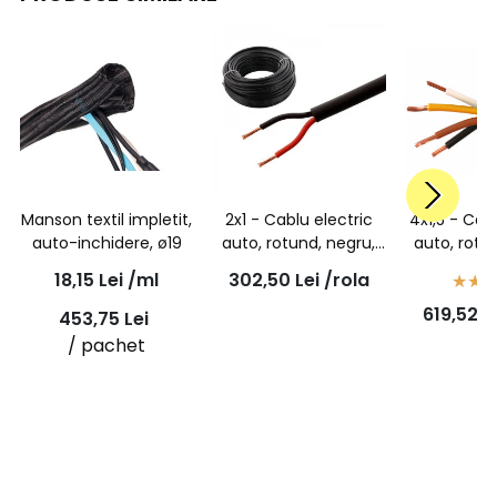
Manson textil impletit,
2x1 - Cablu electric
4x1,5 - Cab
auto-inchidere, ø19
auto, rotund, negru,
auto, rotu
FLYY 2x1,0 mmp, rola
FLYY 4x1,5
18,15
Lei
/ml
302,50
Lei
/rola
50ml
50
619,52
L
453,75
Lei
/ pachet