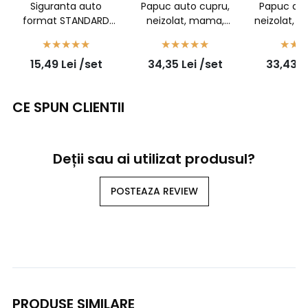
Siguranta auto
Papuc auto cupru,
Papuc aut
format STANDARD
neizolat, mama,
neizolat, t
50buc/set
latime 6,3mm, cu
6,3mm, pen
opritor, pentru fir de
1,5mm2 - 1
15,49
Lei
/set
34,35
Lei
/set
33,43
L
1,5mm2 - 100buc/set
CE SPUN CLIENTII
Deții sau ai utilizat produsul?
POSTEAZA REVIEW
PRODUSE SIMILARE