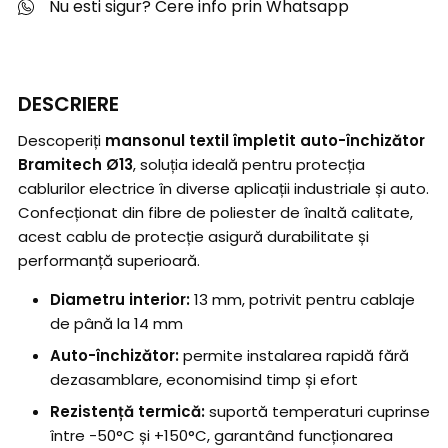
Nu esti sigur? Cere info prin Whatsapp
DESCRIERE
Descoperiți
mansonul textil împletit auto-închizător
Bramitech Ø13
, soluția ideală pentru protecția
cablurilor electrice în diverse aplicații industriale și auto.
Confecționat din fibre de poliester de înaltă calitate,
acest cablu de protecție asigură durabilitate și
performanță superioară.
Diametru interior:
13 mm, potrivit pentru cablaje
de până la 14 mm
Auto-închizător:
permite instalarea rapidă fără
dezasamblare, economisind timp și efort
Rezistență termică:
suportă temperaturi cuprinse
între -50°C și +150°C, garantând funcționarea