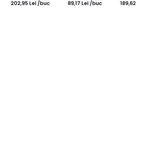
202,95
Lei
/buc
89,17
Lei
/buc
189,62
L
200mm, GMW816
GMF622