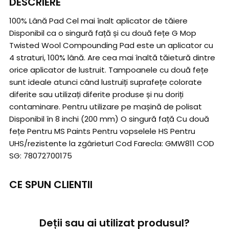
DESCRIERE
100% Lână Pad Cel mai înalt aplicator de tăiere
Disponibil ca o singură față și cu două fețe G Mop
Twisted Wool Compounding Pad este un aplicator cu
4 straturi, 100% lână. Are cea mai înaltă tăietură dintre
orice aplicator de lustruit. Tampoanele cu două fețe
sunt ideale atunci când lustruiți suprafețe colorate
diferite sau utilizați diferite produse și nu doriți
contaminare. Pentru utilizare pe mașină de polisat
Disponibil în 8 inchi (200 mm) O singură față Cu două
fețe Pentru MS Paints Pentru vopselele HS Pentru
UHS/rezistente la zgârieturI Cod Farecla: GMW811 COD
SG: 78072700175
CE SPUN CLIENTII
Deții sau ai utilizat produsul?