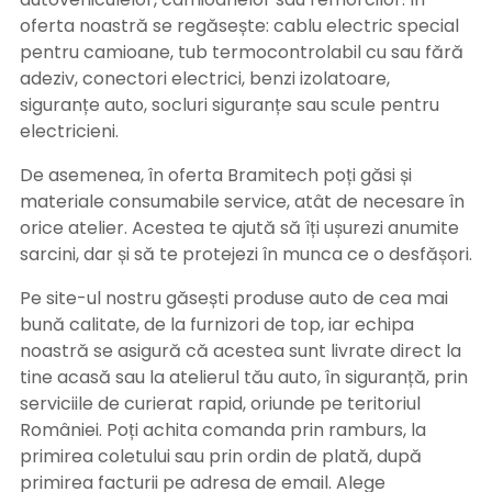
oferta noastră se regăsește: cablu electric special
pentru camioane, tub termocontrolabil cu sau fără
adeziv, conectori electrici, benzi izolatoare,
siguranțe auto, socluri siguranțe sau scule pentru
electricieni.
De asemenea, în oferta Bramitech poți găsi și
materiale consumabile service, atât de necesare în
orice atelier. Acestea te ajută să îți ușurezi anumite
sarcini, dar și să te protejezi în munca ce o desfășori.
Pe site-ul nostru găsești produse auto de cea mai
bună calitate, de la furnizori de top, iar echipa
noastră se asigură că acestea sunt livrate direct la
tine acasă sau la atelierul tău auto, în siguranță, prin
serviciile de curierat rapid, oriunde pe teritoriul
României. Poți achita comanda prin ramburs, la
primirea coletului sau prin ordin de plată, după
primirea facturii pe adresa de email. Alege