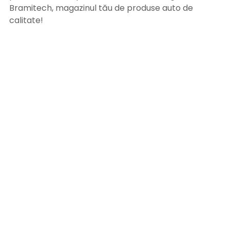
Bramitech, magazinul tău de produse auto de
calitate!
INFORMATII UTILE
Termeni si conditii
Formular retur
Confidentialitate
Politica de Cookies
ANPC
Solutionarea litigiilor
Informatii legale