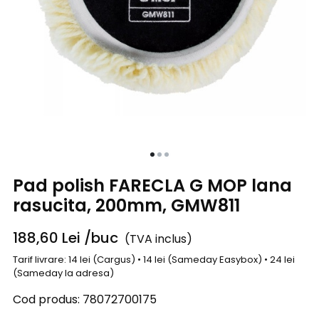
Pad polish FARECLA G MOP lana
rasucita, 200mm, GMW811
188,60
Lei
/buc
(TVA inclus)
Tarif livrare: 14 lei (Cargus) • 14 lei (Sameday Easybox) • 24 lei
(Sameday la adresa)
Cod produs:
78072700175