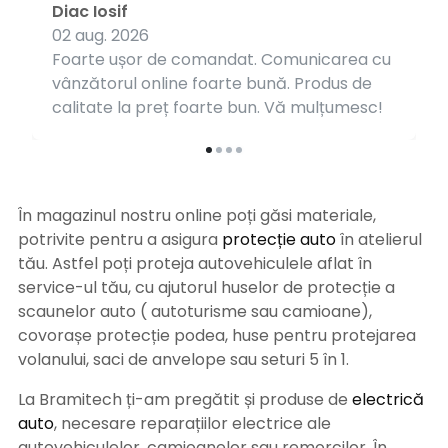
Diac Iosif
02 aug. 2026
Foarte ușor de comandat. Comunicarea cu
vânzătorul online foarte bună. Produs de
calitate la preț foarte bun. Vă mulțumesc!
În magazinul nostru online poți găsi materiale,
potrivite pentru a asigura
protecție auto
î
n atelierul
tău. Astfel poți proteja autovehiculele aflat în
service-ul tău, cu ajutorul huselor de protecție a
scaunelor auto ( autoturisme sau camioane),
covorașe protecție podea, huse pentru protejarea
volanului, saci de anvelope sau seturi 5 în 1.
La Bramitech ți-am pregătit și produse de
electrică
auto
, necesare reparațiilor electrice ale
autovehiculelor, camioanelor sau remorcilor. În