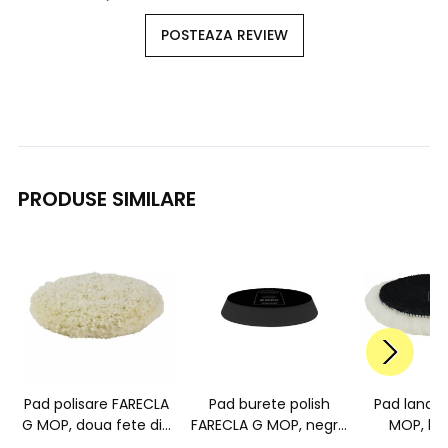
POSTEAZA REVIEW
PRODUSE SIMILARE
Pad polisare FARECLA
Pad burete polish
Pad lana 
G MOP, doua fete din
FARECLA G MOP, negru
MOP, lan
lana rasucita,
angulat, 150mm,
150mm, 