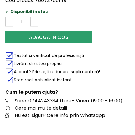
Cod produs:
78072700149
Disponibil in stoc
−
+
ADAUGA IN COS
Testat și verificat de profesioniști
Livrăm din stoc propriu
Ai cont? Primești reducere suplimentară!
Stoc real, actualizat instant
Cum te putem ajuta?
Suna: 0744243334 (Luni - Vineri: 09.00 - 16.00)
Cere mai multe detalii
Nu esti sigur? Cere info prin Whatsapp