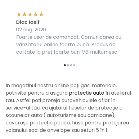
Diac Iosif
02 aug. 2026
Foarte ușor de comandat. Comunicarea cu
vânzătorul online foarte bună. Produs de
calitate la preț foarte bun. Vă mulțumesc!
În magazinul nostru online poți găsi materiale,
potrivite pentru a asigura
protecție auto
î
n atelierul
tău. Astfel poți proteja autovehiculele aflat în
service-ul tău, cu ajutorul huselor de protecție a
scaunelor auto ( autoturisme sau camioane),
covorașe protecție podea, huse pentru protejarea
volanului, saci de anvelope sau seturi 5 în 1.