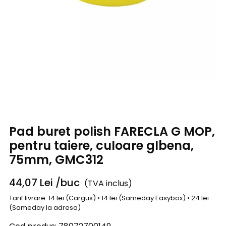
Pad buret polish FARECLA G MOP,
pentru taiere, culoare glbena,
75mm, GMC312
44,07
Lei
/buc
(TVA inclus)
Tarif livrare: 14 lei (Cargus) • 14 lei (Sameday Easybox) • 24 lei
(Sameday la adresa)