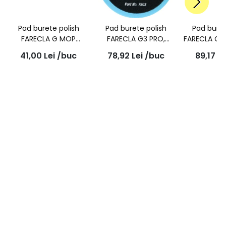
Pad burete polish
Pad burete polish
Pad buret
FARECLA G MOP
FARECLA G3 PRO,
FARECLA G 
pentru finish, culoare
taiere pasul doi,
angulat,
41,00
Lei
/buc
78,92
Lei
/buc
89,17
Le
neagra, 75mm,
150mm, 7503
GMF
GMF301