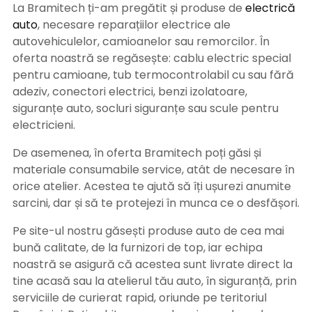
La Bramitech ți-am pregătit și produse de
electrică
auto
, necesare reparațiilor electrice ale
autovehiculelor, camioanelor sau remorcilor. În
oferta noastră se regăsește: cablu electric special
pentru camioane, tub termocontrolabil cu sau fără
adeziv, conectori electrici, benzi izolatoare,
siguranțe auto, socluri siguranțe sau scule pentru
electricieni.
De asemenea, în oferta Bramitech poți găsi și
materiale consumabile service, atât de necesare în
orice atelier. Acestea te ajută să îți ușurezi anumite
sarcini, dar și să te protejezi în munca ce o desfășori.
Pe site-ul nostru găsești produse auto de cea mai
bună calitate, de la furnizori de top, iar echipa
noastră se asigură că acestea sunt livrate direct la
tine acasă sau la atelierul tău auto, în siguranță, prin
serviciile de curierat rapid, oriunde pe teritoriul