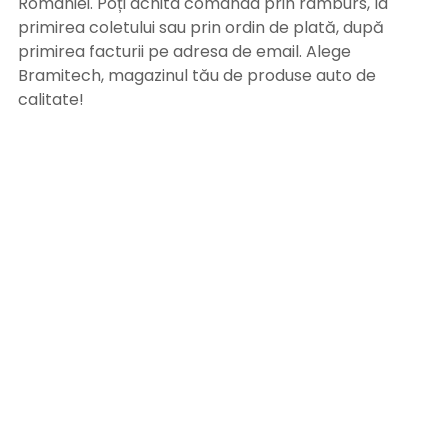
României. Poți achita comanda prin ramburs, la
primirea coletului sau prin ordin de plată, după
primirea facturii pe adresa de email. Alege
Bramitech, magazinul tău de produse auto de
calitate!
INFORMATII UTILE
Termeni si conditii
Formular retur
Confidentialitate
Politica de Cookies
ANPC
Solutionarea litigiilor