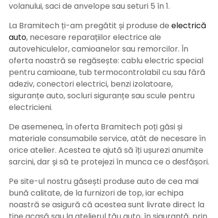
volanului, saci de anvelope sau seturi 5 în 1.
La Bramitech ți-am pregătit și produse de
electrică
auto
, necesare reparațiilor electrice ale
autovehiculelor, camioanelor sau remorcilor. În
oferta noastră se regăsește: cablu electric special
pentru camioane, tub termocontrolabil cu sau fără
adeziv, conectori electrici, benzi izolatoare,
siguranțe auto, socluri siguranțe sau scule pentru
electricieni.
De asemenea, în oferta Bramitech poți găsi și
materiale consumabile service, atât de necesare în
orice atelier. Acestea te ajută să îți ușurezi anumite
sarcini, dar și să te protejezi în munca ce o desfășori.
Pe site-ul nostru găsești produse auto de cea mai
bună calitate, de la furnizori de top, iar echipa
noastră se asigură că acestea sunt livrate direct la
tine acasă sau la atelierul tău auto, în siguranță, prin