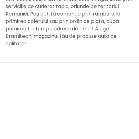
serviciile de curierat rapid, oriunde pe teritoriul
României. Poți achita comanda prin ramburs, la
primirea coletului sau prin ordin de plată, după
primirea facturii pe adresa de email. Alege
Bramitech, magazinul tău de produse auto de
calitate!
INFORMATII UTILE
Termeni si conditii
Formular retur
Confidentialitate
Politica de Cookies
ANPC