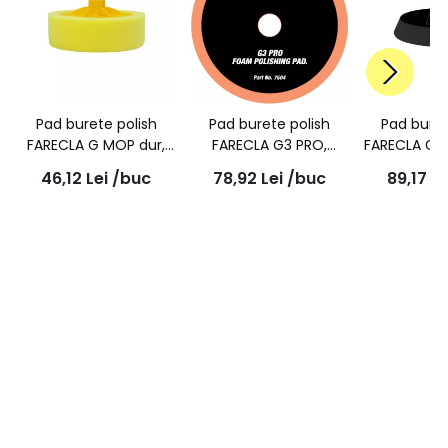
Pad burete polish
Pad burete polish
Pad buret
FARECLA G MOP dur,
FARECLA G3 PRO,
FARECLA G 
galben 150mm cu
pentu finish, 150mm,
angulat,
46,12
Lei
/buc
78,92
Lei
/buc
89,17
Le
prindere M-14,
7504
GMF
GMH601