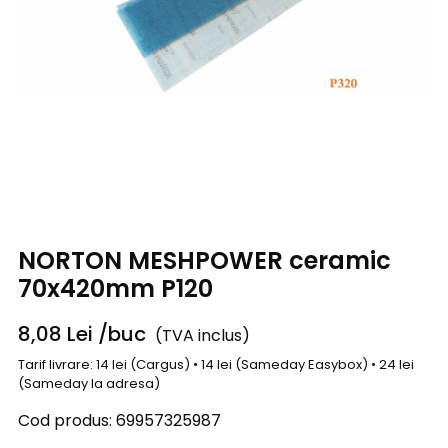
NORTON MESHPOWER ceramic
70x420mm P120
8,08
Lei
/buc
(TVA inclus)
Tarif livrare: 14 lei (Cargus) • 14 lei (Sameday Easybox) • 24 lei
(Sameday la adresa)
Cod produs:
69957325987