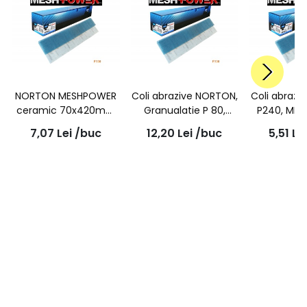
NORTON MESHPOWER
Coli abrazive NORTON,
Coli abraz
ceramic 70x420mm
Granualatie P 80,
P240, MES
P320
MESHPOWER (plasa),
velcro, 
7,07
Lei
/buc
12,20
Lei
/buc
5,51
Le
ceramic, 70x420mm
70x4