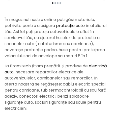
În magazinul nostru online poți găsi materiale,
potrivite pentru a asigura
protecție auto
î
n atelierul
tău. Astfel poți proteja autovehiculele aflat în
service-ul tău, cu ajutorul huselor de protecție a
scaunelor auto ( autoturisme sau camioane),
covorașe protecție podea, huse pentru protejarea
volanului, saci de anvelope sau seturi 5 în 1.
La Bramitech ți-am pregătit și produse de
electrică
auto
, necesare reparațiilor electrice ale
autovehiculelor, camioanelor sau remorcilor. În
oferta noastră se regăsește: cablu electric special
pentru camioane, tub termocontrolabil cu sau fără
adeziv, conectori electrici, benzi izolatoare,
siguranțe auto, socluri siguranțe sau scule pentru
electricieni.