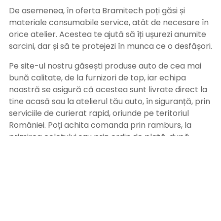
De asemenea, în oferta Bramitech poți găsi și
materiale consumabile service, atât de necesare în
orice atelier. Acestea te ajută să îți ușurezi anumite
sarcini, dar și să te protejezi în munca ce o desfășori.
Pe site-ul nostru găsești produse auto de cea mai
bună calitate, de la furnizori de top, iar echipa
noastră se asigură că acestea sunt livrate direct la
tine acasă sau la atelierul tău auto, în siguranță, prin
serviciile de curierat rapid, oriunde pe teritoriul
României. Poți achita comanda prin ramburs, la
primirea coletului sau prin ordin de plată, după
primirea facturii pe adresa de email. Alege
Bramitech, magazinul tău de produse auto de
calitate!