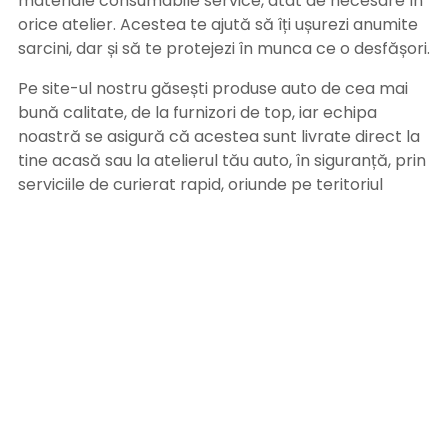
materiale consumabile service, atât de necesare în
orice atelier. Acestea te ajută să îți ușurezi anumite
sarcini, dar și să te protejezi în munca ce o desfășori.
Pe site-ul nostru găsești produse auto de cea mai
bună calitate, de la furnizori de top, iar echipa
noastră se asigură că acestea sunt livrate direct la
tine acasă sau la atelierul tău auto, în siguranță, prin
serviciile de curierat rapid, oriunde pe teritoriul
României. Poți achita comanda prin ramburs, la
primirea coletului sau prin ordin de plată, după
primirea facturii pe adresa de email. Alege
Bramitech, magazinul tău de produse auto de
calitate!
INFORMATII UTILE