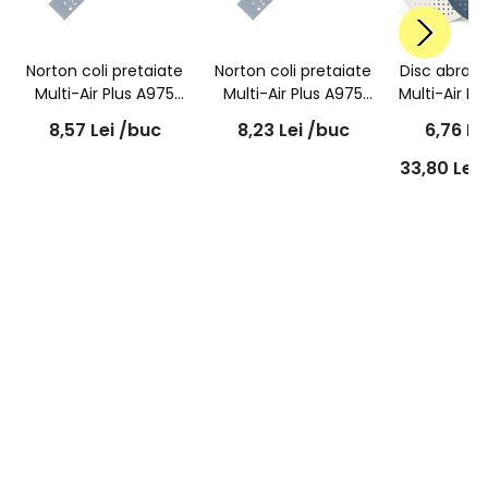
Norton coli pretaiate
Norton coli pretaiate
Disc abraz
Multi-Air Plus A975
Multi-Air Plus A975
Multi-Air Pl
P80 70 x 420mm
P150 70 x 420mm
burete, ro
8,57
Lei
/buc
8,23
Lei
/buc
6,76
Le
150
33,80
Lei