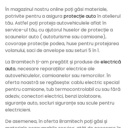
În magazinul nostru online poți găsi materiale,
potrivite pentru a asigura
protecție auto
î
n atelierul
tău. Astfel poți proteja autovehiculele aflat în
service-ul tău, cu ajutorul huselor de protecție a
scaunelor auto ( autoturisme sau camioane),
covorașe protecție podea, huse pentru protejarea
volanului, saci de anvelope sau seturi 5 în 1.
La Bramitech ți-am pregătit și produse de
electrică
auto
, necesare reparațiilor electrice ale
autovehiculelor, camioanelor sau remorcilor. În
oferta noastră se regăsește: cablu electric special
pentru camioane, tub termocontrolabil cu sau fără
adeziv, conectori electrici, benzi izolatoare,
siguranțe auto, socluri siguranțe sau scule pentru
electricieni.
De asemenea, în oferta Bramitech poți găsi și