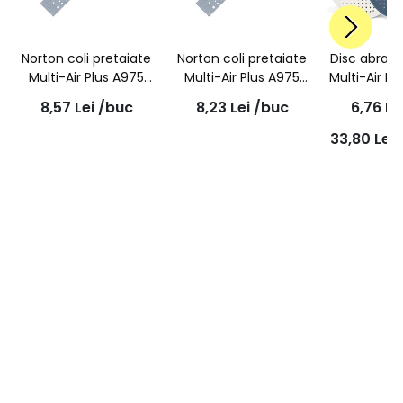
Norton coli pretaiate
Norton coli pretaiate
Disc abraz
Multi-Air Plus A975
Multi-Air Plus A975
Multi-Air Pl
P80 70 x 420mm
P150 70 x 420mm
burete, ro
8,57
Lei
/buc
8,23
Lei
/buc
6,76
Le
150
33,80
Lei