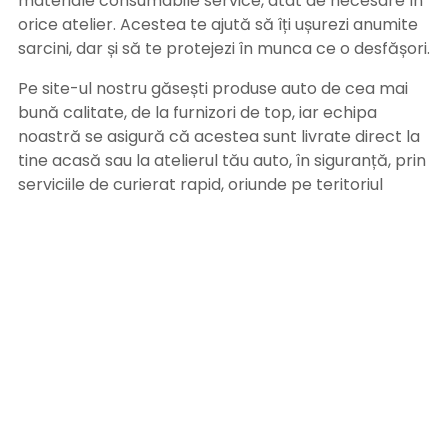
materiale consumabile service, atât de necesare în
orice atelier. Acestea te ajută să îți ușurezi anumite
sarcini, dar și să te protejezi în munca ce o desfășori.
Pe site-ul nostru găsești produse auto de cea mai
bună calitate, de la furnizori de top, iar echipa
noastră se asigură că acestea sunt livrate direct la
tine acasă sau la atelierul tău auto, în siguranță, prin
serviciile de curierat rapid, oriunde pe teritoriul
României. Poți achita comanda prin ramburs, la
primirea coletului sau prin ordin de plată, după
primirea facturii pe adresa de email. Alege
Bramitech, magazinul tău de produse auto de
calitate!
INFORMATII UTILE