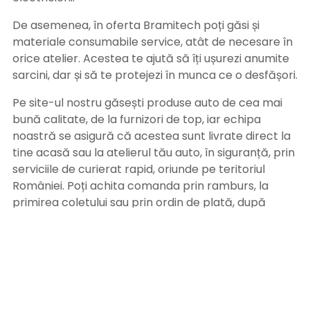
De asemenea, în oferta Bramitech poți găsi și
materiale consumabile service, atât de necesare în
orice atelier. Acestea te ajută să îți ușurezi anumite
sarcini, dar și să te protejezi în munca ce o desfășori.
Pe site-ul nostru găsești produse auto de cea mai
bună calitate, de la furnizori de top, iar echipa
noastră se asigură că acestea sunt livrate direct la
tine acasă sau la atelierul tău auto, în siguranță, prin
serviciile de curierat rapid, oriunde pe teritoriul
României. Poți achita comanda prin ramburs, la
primirea coletului sau prin ordin de plată, după
primirea facturii pe adresa de email. Alege
Bramitech, magazinul tău de produse auto de
calitate!