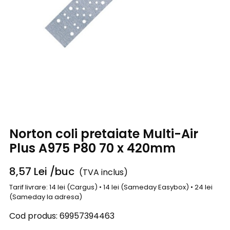
Norton coli pretaiate Multi-Air
Plus A975 P80 70 x 420mm
8,57
Lei
/buc
(TVA inclus)
Tarif livrare: 14 lei (Cargus) • 14 lei (Sameday Easybox) • 24 lei
(Sameday la adresa)
Cod produs:
69957394463