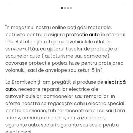
În magazinul nostru online poți găsi materiale,
potrivite pentru a asigura
protecție auto
î
n atelierul
tău. Astfel poți proteja autovehiculele aflat în
service-ul tău, cu ajutorul huselor de protecție a
scaunelor auto ( autoturisme sau camioane),
covorașe protecție podea, huse pentru protejarea
volanului, saci de anvelope sau seturi 5 în 1.
La Bramitech ți-am pregătit și produse de
electrică
auto
, necesare reparațiilor electrice ale
autovehiculelor, camioanelor sau remorcilor. În
oferta noastră se regăsește: cablu electric special
pentru camioane, tub termocontrolabil cu sau fără
adeziv, conectori electrici, benzi izolatoare,
siguranțe auto, socluri siguranțe sau scule pentru
electricieni.