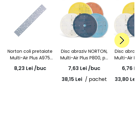
Norton coli pretaiate
Disc abraziv NORTON,
Disc abraz
Multi-Air Plus A975
Multi-Air Plus P800, pe
Multi-Air Pl
P150 70 x 420mm
burete, albastru, A975,
burete, ro
8,23
Lei
/buc
7,63
Lei
/buc
6,76
Le
150mm
150
38,15
Lei
/ pachet
33,80
Lei