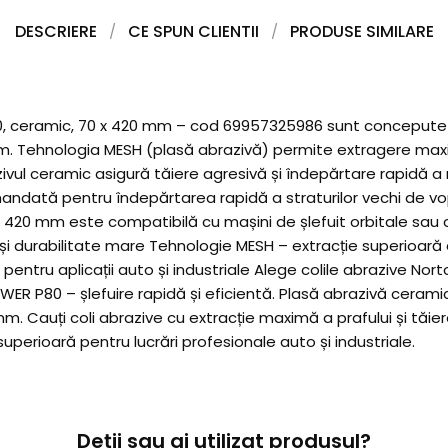
DESCRIERE
CE SPUN CLIENTII
PRODUSE SIMILARE
 ceramic, 70 x 420 mm – cod 69957325986 sunt concepute pentr
tim. Tehnologia MESH (plasă abrazivă) permite extragere max
vul ceramic asigură tăiere agresivă și îndepărtare rapidă a ma
mandată pentru îndepărtarea rapidă a straturilor vechi de vop
x 420 mm este compatibilă cu mașini de șlefuit orbitale sau 
 și durabilitate mare Tehnologie MESH – extracție superioară
entru aplicații auto și industriale Alege colile abrazive No
OWER P80 – șlefuire rapidă și eficientă. Plasă abrazivă ceram
. Cauți coli abrazive cu extracție maximă a prafului și tăi
 superioară pentru lucrări profesionale auto și industriale.
Deții sau ai utilizat produsul?