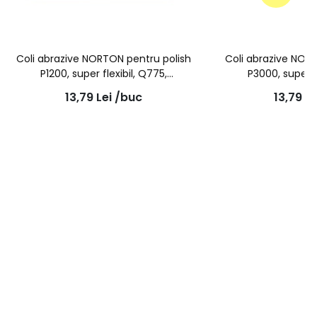
Coli abrazive NORTON pentru polish
Coli abrazive NOR
P1200, super flexibil, Q775,
P3000, super f
170mm*130mm
170mm*
13,79
Lei
/buc
13,79
Le