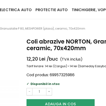
ELECTRICA AUTO
PROTECTIE AUTO
TINICHIGERIE, VOP
 Granualatie P 80, MESHPOWER (plasa), ceramic, 70x420mm
Coli abrazive NORTON, Gra
ceramic, 70x420mm
12,20
Lei
/buc
(TVA inclus)
Tarif livrare: 14 lei (Cargus) • 14 lei (Sameday Easy
Cod produs:
69957325986
Disponibil in stoc
−
+
ADAUGA IN COS