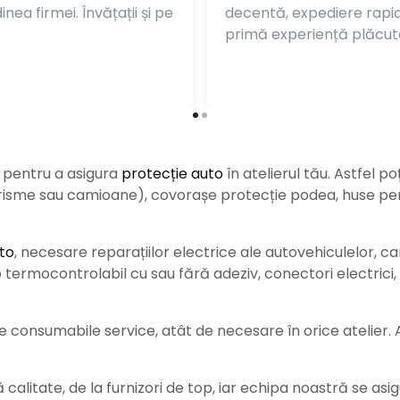
nea firmei. Învățații și pe
decentă, expediere rapi
primă experiență plăcut
e pentru a asigura
protecție auto
î
n atelierul tău. Astfel po
urisme sau camioane), covorașe protecție podea, huse pent
to
, necesare reparațiilor electrice ale autovehiculelor, c
ermocontrolabil cu sau fără adeziv, conectori electrici, b
consumabile service, atât de necesare în orice atelier. Ace
alitate, de la furnizori de top, iar echipa noastră se asig