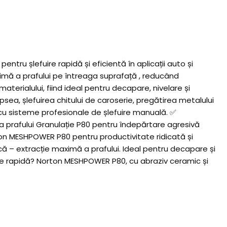
u șlefuire rapidă și eficientă în aplicații auto și
imă a prafului pe întreaga suprafață , reducând
terialului, fiind ideal pentru decapare, nivelare și
sea, șlefuirea chitului de caroserie, pregătirea metalului
cu sisteme profesionale de șlefuire manuală. ✅
 a prafului Granulație P80 pentru îndepărtare agresivă
rton MESHPOWER P80 pentru productivitate ridicată și
ică – extracție maximă a prafului. Ideal pentru decapare și
ere rapidă? Norton MESHPOWER P80, cu abraziv ceramic și