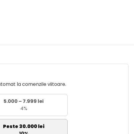
utomat la comenzile viitoare.
5.000 – 7.999 lei
4%
Peste 30.000 lei
10%