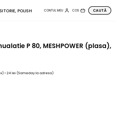
SITORIE, POLISH
nualatie P 80, MESHPOWER (plasa),
box) • 24 lei (Sameday la adresa)