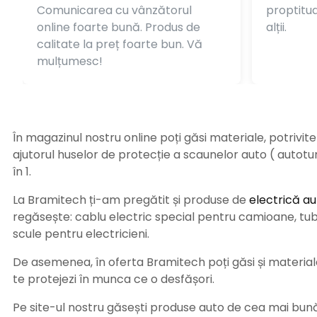
Comunicarea cu vânzătorul
proptitudi
online foarte bună. Produs de
alții.
calitate la preț foarte bun. Vă
mulțumesc!
În magazinul nostru online poți găsi materiale, potrivit
ajutorul huselor de protecție a scaunelor auto ( autot
în 1.
La Bramitech ți-am pregătit și produse de
electrică au
regăsește: cablu electric special pentru camioane, tub t
scule pentru electricieni.
De asemenea, în oferta Bramitech poți găsi și materiale 
te protejezi în munca ce o desfășori.
Pe site-ul nostru găsești produse auto de cea mai bună c