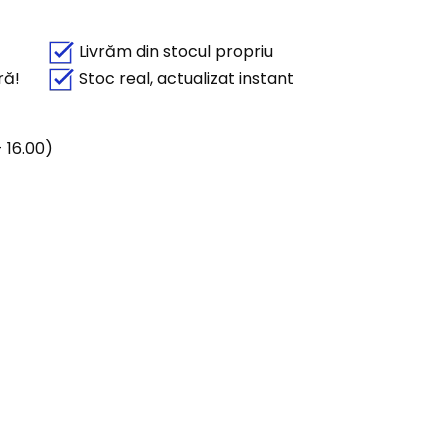
Livrăm din stocul propriu
ră!
Stoc real, actualizat instant
 16.00)