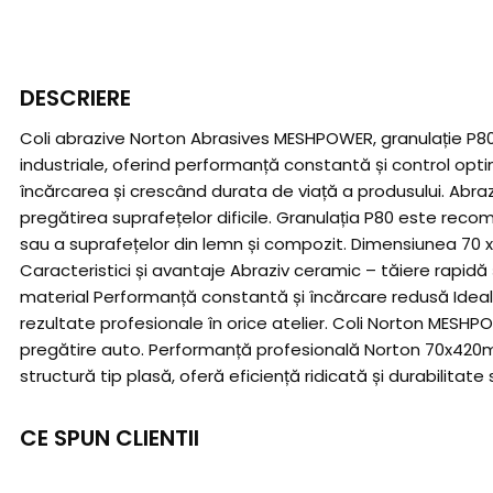
DESCRIERE
Coli abrazive Norton Abrasives MESHPOWER, granulație P80,
industriale, oferind performanță constantă și control op
încărcarea și crescând durata de viață a produsului. Abrazi
pregătirea suprafețelor dificile. Granulația P80 este reco
sau a suprafețelor din lemn și compozit. Dimensiunea 70 
Caracteristici și avantaje Abraziv ceramic – tăiere rapidă
material Performanță constantă și încărcare redusă Ideal p
rezultate profesionale în orice atelier. Coli Norton MESHP
pregătire auto. Performanță profesională Norton 70x420mm
structură tip plasă, oferă eficiență ridicată și durabilitate
CE SPUN CLIENTII