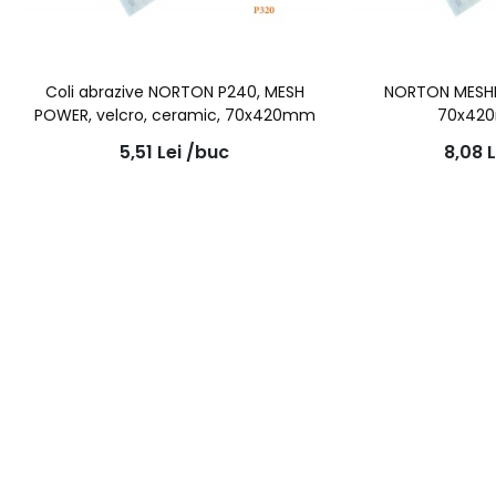
Coli abrazive NORTON P240, MESH
NORTON MESH
POWER, velcro, ceramic, 70x420mm
70x42
5,51
Lei
/buc
8,08
L