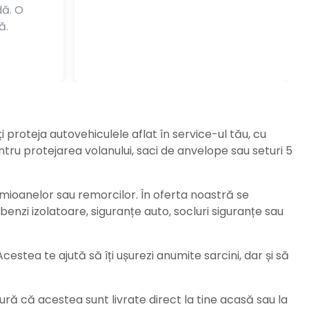
dă. O
ă.
ți proteja autovehiculele aflat în service-ul tău, cu
ru protejarea volanului, saci de anvelope sau seturi 5
amioanelor sau remorcilor. În oferta noastră se
enzi izolatoare, siguranțe auto, socluri siguranțe sau
stea te ajută să îți ușurezi anumite sarcini, dar și să
ură că acestea sunt livrate direct la tine acasă sau la