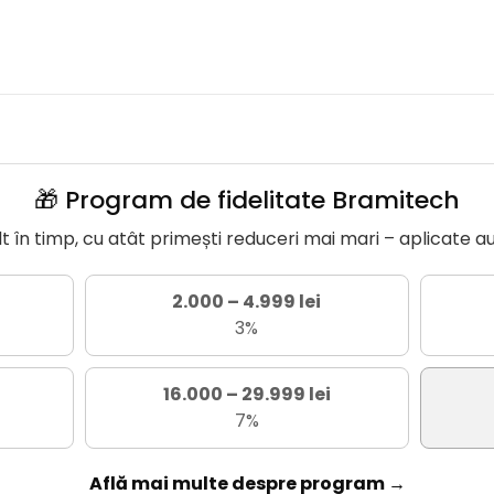
🎁 Program de fidelitate Bramitech
în timp, cu atât primești reduceri mai mari – aplicate a
2.000 – 4.999 lei
3%
16.000 – 29.999 lei
7%
Află mai multe despre program →