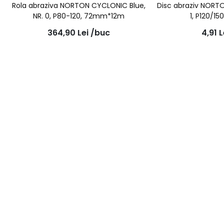
Rola abraziva NORTON CYCLONIC Blue,
Disc abraziv NORTO
NR. 0, P80-120, 72mm*12m
1, P120/1
364,90
Lei
/buc
4,91
L