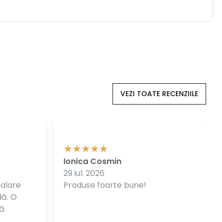
VEZI TOATE RECENZIILE
Ionica Cosmin
29 iul. 2026
balare
Produse foarte bune!
dă. O
ă.