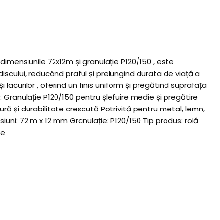
 dimensiunile 72x12m și granulație P120/150 , este
discului, reducând praful și prelungind durata de viață a
i lacurilor , oferind un finis uniform și pregătind suprafața
e: Granulație P120/150 pentru șlefuire medie și pregătire
ră și durabilitate crescută Potrivită pentru metal, lemn,
siuni: 72 m x 12 mm Granulație: P120/150 Tip produs: rolă
țe