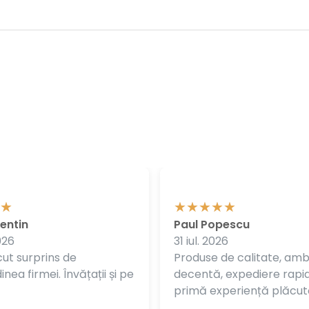
entin
Paul Popescu
026
31 iul. 2026
ut surprins de
Produse de calitate, am
nea firmei. Învățații și pe
decentă, expediere rapi
primă experiență plăcut