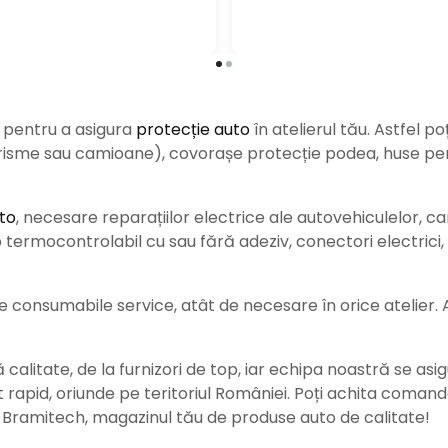
e pentru a asigura
protecție auto
î
n atelierul tău. Astfel po
urisme sau camioane), covorașe protecție podea, huse pent
to
, necesare reparațiilor electrice ale autovehiculelor, c
ermocontrolabil cu sau fără adeziv, conectori electrici, b
consumabile service, atât de necesare în orice atelier. Ace
alitate, de la furnizori de top, iar echipa noastră se asig
rat rapid, oriunde pe teritoriul României. Poți achita coman
e Bramitech, magazinul tău de produse auto de calitate!