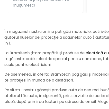
mulțumesc!
În magazinul nostru online poți găsi materiale, potrivit
ajutorul huselor de protecție a scaunelor auto ( autot
în 1.
La Bramitech ți-am pregătit și produse de
electrică au
regăsește: cablu electric special pentru camioane, tub t
scule pentru electricieni.
De asemenea, în oferta Bramitech poți găsi și materiale 
te protejezi în munca ce o desfășori.
Pe site-ul nostru găsești produse auto de cea mai bună c
atelierul tău auto, în siguranță, prin serviciile de curie
plată, după primirea facturii pe adresa de email. Aleg