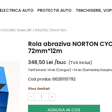
ELECTRICA AUTO
PROTECTIE AUTO
TINICHIGERIE, VOP
CYCLONIC Green, NR. 1, P120/150, 72mm*12m
Rola abraziva NORTON CYCLO
72mm*12m
348,50
Lei
/buc
(TVA inclus)
Tarif livrare: 14 lei (Cargus) • 14 lei (Sameday Easy
Cod produs:
66261151792
Stoc limitat
−
+
ADAUGA IN COS