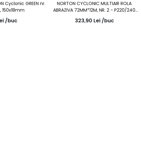
N Cyclonic GREEN nr.
NORTON CYCLONIC MULTIAIR ROLA
50, 150x18mm
ABRAZIVA 72MM*12M, NR. 2 - P220/240
CULOARE ROSIE
ei
/buc
323,90
Lei
/buc