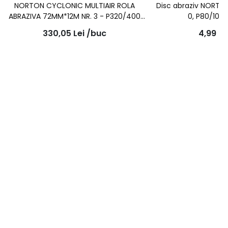
NORTON CYCLONIC MULTIAIR ROLA
Disc abraziv NORTON
ABRAZIVA 72MM*12M NR. 3 - P320/400
0, P80/100
CULOARE SOMON
330,05
Lei
/buc
4,99
Le