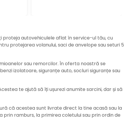
ți proteja autovehiculele aflat în service-ul tău, cu
ru protejarea volanului, saci de anvelope sau seturi 5
amioanelor sau remorcilor. În oferta noastră se
enzi izolatoare, siguranțe auto, socluri siguranțe sau
stea te ajută să îți ușurezi anumite sarcini, dar și să
ură că acestea sunt livrate direct la tine acasă sau la
da prin ramburs, la primirea coletului sau prin ordin de