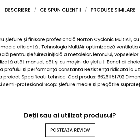
DESCRIERE
CE SPUN CLIENTII
PRODUSE SIMILARE
șlefuire și finisare profesională Norton Cyclonic MultiAir, cu
medie eficientă . Tehnologia MultiAir optimizează ventilația 
lă pentru șlefuirea inițială a metalelor, lemnului, vopselelor ș
ilizată atât manual, cât și cu mașini de șlefuit. Beneficii chei
 prafului și performanță constantă Rezistență ridicată la uzu
la proiect Specificații tehnice: Cod produs: 66261151792 Dimen
al și semi-profesional Scop: șlefuire medie și pregătire suprafe
Deții sau ai utilizat produsul?
POSTEAZA REVIEW