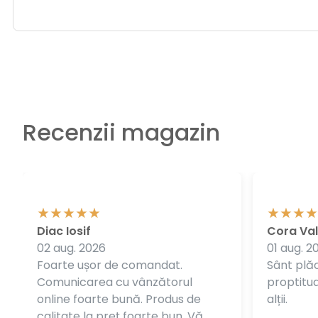
Recenzii magazin
Diac Iosif
Cora Val
02 aug. 2026
01 aug. 2
Foarte ușor de comandat.
Sânt plăc
Comunicarea cu vânzătorul
proptitudi
online foarte bună. Produs de
alții.
calitate la preț foarte bun. Vă