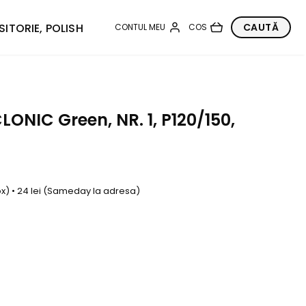
SITORIE, POLISH
NIC Green, NR. 1, P120/150,
box) • 24 lei (Sameday la adresa)