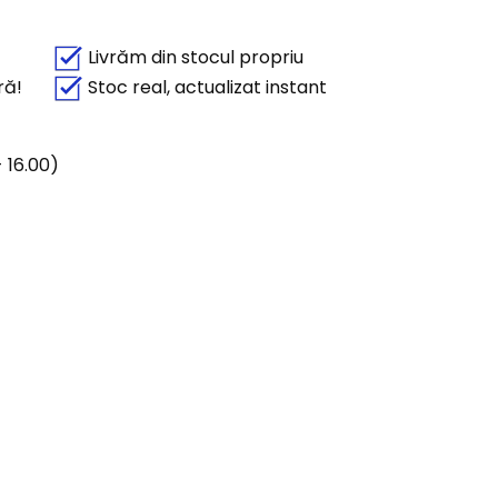
Livrăm din stocul propriu
ră!
Stoc real, actualizat instant
 16.00)