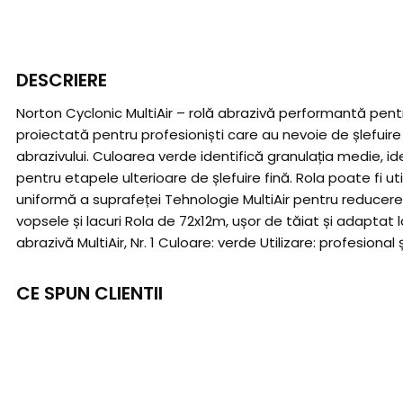
DESCRIERE
Norton Cyclonic MultiAir – rolă abrazivă performantă pentru 
proiectată pentru profesioniști care au nevoie de șlefuire 
abrazivului. Culoarea verde identifică granulația medie, idea
pentru etapele ulterioare de șlefuire fină. Rola poate fi ut
uniformă a suprafeței Tehnologie MultiAir pentru reducerea
vopsele și lacuri Rola de 72x12m, ușor de tăiat și adaptat 
abrazivă MultiAir, Nr. 1 Culoare: verde Utilizare: profesion
CE SPUN CLIENTII