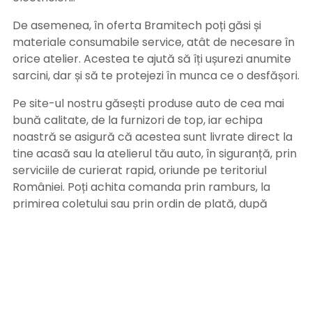
De asemenea, în oferta Bramitech poți găsi și
materiale consumabile service, atât de necesare în
orice atelier. Acestea te ajută să îți ușurezi anumite
sarcini, dar și să te protejezi în munca ce o desfășori.
Pe site-ul nostru găsești produse auto de cea mai
bună calitate, de la furnizori de top, iar echipa
noastră se asigură că acestea sunt livrate direct la
tine acasă sau la atelierul tău auto, în siguranță, prin
serviciile de curierat rapid, oriunde pe teritoriul
României. Poți achita comanda prin ramburs, la
primirea coletului sau prin ordin de plată, după
primirea facturii pe adresa de email. Alege
Bramitech, magazinul tău de produse auto de
calitate!