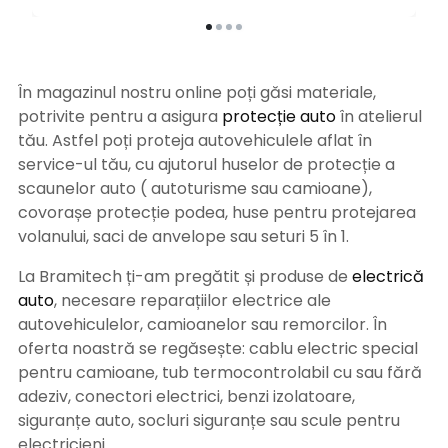
În magazinul nostru online poți găsi materiale,
potrivite pentru a asigura
protecție auto
î
n atelierul
tău. Astfel poți proteja autovehiculele aflat în
service-ul tău, cu ajutorul huselor de protecție a
scaunelor auto ( autoturisme sau camioane),
covorașe protecție podea, huse pentru protejarea
volanului, saci de anvelope sau seturi 5 în 1.
La Bramitech ți-am pregătit și produse de
electrică
auto
, necesare reparațiilor electrice ale
autovehiculelor, camioanelor sau remorcilor. În
oferta noastră se regăsește: cablu electric special
pentru camioane, tub termocontrolabil cu sau fără
adeziv, conectori electrici, benzi izolatoare,
siguranțe auto, socluri siguranțe sau scule pentru
electricieni.