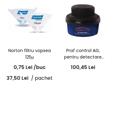
Norton filtru vopsea
Praf control AG,
125μ
pentru detectare
defecte suprafata cu
0,75
Lei
/buc
100,45
Lei
aplicator, 150g
37,50
Lei
/ pachet