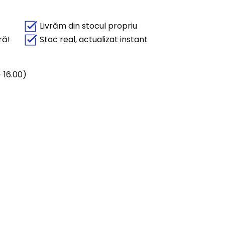
Livrăm din stocul propriu
ră!
Stoc real, actualizat instant
 16.00)