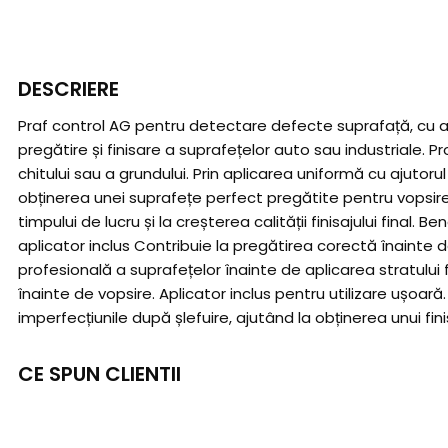
DESCRIERE
Praf control AG pentru detectare defecte suprafață, cu apl
pregătire și finisare a suprafețelor auto sau industriale. 
chitului sau a grundului. Prin aplicarea uniformă cu ajutoru
obținerea unei suprafețe perfect pregătite pentru vopsire. I
timpului de lucru și la creșterea calității finisajului final.
aplicator inclus Contribuie la pregătirea corectă înainte d
profesională a suprafețelor înainte de aplicarea stratului 
înainte de vopsire. Aplicator inclus pentru utilizare ușoară
imperfecțiunile după șlefuire, ajutând la obținerea unui fini
CE SPUN CLIENTII