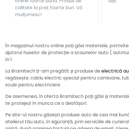
online foarte bună. Produs de
alții.
calitate la preț foarte bun. Vă
mulțumesc!
În magazinul nostru online poți găsi materiale, potrivit
ajutorul huselor de protecție a scaunelor auto ( autot
în 1.
La Bramitech ți-am pregătit și produse de
electrică au
regăsește: cablu electric special pentru camioane, tub t
scule pentru electricieni.
De asemenea, în oferta Bramitech poți găsi și materiale 
te protejezi în munca ce o desfășori.
Pe site-ul nostru găsești produse auto de cea mai bună c
atelierul tău auto, în siguranță, prin serviciile de curie
plată, după primirea facturii pe adresa de email. Aleg