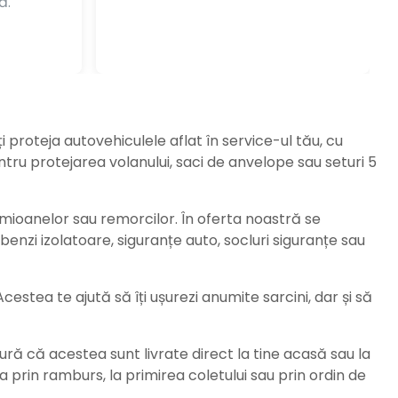
ă.
ți proteja autovehiculele aflat în service-ul tău, cu
ru protejarea volanului, saci de anvelope sau seturi 5
amioanelor sau remorcilor. În oferta noastră se
enzi izolatoare, siguranțe auto, socluri siguranțe sau
stea te ajută să îți ușurezi anumite sarcini, dar și să
ură că acestea sunt livrate direct la tine acasă sau la
da prin ramburs, la primirea coletului sau prin ordin de