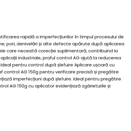
ificarea rapidă a imperfecțiunilor în timpul procesului de
ine, pori, denivelări și alte defecte apărute după aplicarea
onele care necesită corecție suplimentară, contribuind la
aplicații industriale, praful control AG ajută la reducerea
ile Ideal pentru control după șlefuire Aplicare ușoară cu
af control AG 150g pentru verificare precisă și pregătire
nțiază imperfecțiuni după șlefuire. Ideal pentru pregătire
ntrol AG 150g cu aplicator evidențiază zgârieturile și