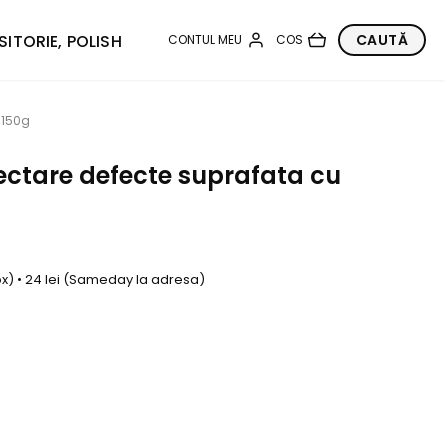
SITORIE, POLISH
 150g
tectare defecte suprafata cu
box) • 24 lei (Sameday la adresa)