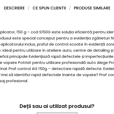
DESCRIERE
CE SPUN CLIENTII
PRODUSE SIMILARE
icator, 150 g – cod S150G este soluția eficientă pentru ident
Produsul este special conceput pentru a evidenția zgârieturi f
l aplicatorului inclus, praful de control scoate în evidență z
deal pentru utilizare în ateliere auto, centre de detailing și 
 Beneficii principale Evidențiază rapid defectele și imperfecțiun
e vopsire Potrivit pentru utilizare profesională auto Alege Pr
final. Praf control AG 150g – detectare rapidă defecte. Evide
. Vrei să identifici rapid defectele înainte de vopsire? Praf co
saj profesional.
Deții sau ai utilizat produsul?