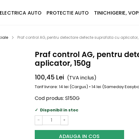
ELECTRICA AUTO
PROTECTIE AUTO
TINICHIGERIE, VOP
iale
Praf control AG, pentru detectare defecte suprafata cu aplicator,
Praf control AG, pentru de
aplicator, 150g
100,45
Lei
(TVA inclus)
Tarif livrare: 14 lei (Cargus) • 14 lei (Sameday Easy
Cod produs:
S150G
Disponibil in stoc
−
+
ADAUGA IN COS