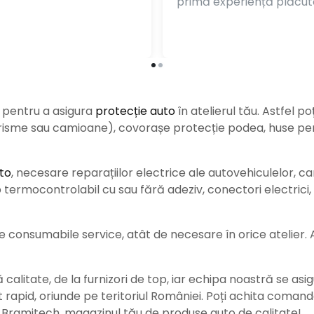
primă experiență plăcut
e pentru a asigura
protecție auto
î
n atelierul tău. Astfel po
urisme sau camioane), covorașe protecție podea, huse pent
to
, necesare reparațiilor electrice ale autovehiculelor, c
ermocontrolabil cu sau fără adeziv, conectori electrici, b
consumabile service, atât de necesare în orice atelier. Ace
alitate, de la furnizori de top, iar echipa noastră se asig
rat rapid, oriunde pe teritoriul României. Poți achita coman
e Bramitech, magazinul tău de produse auto de calitate!