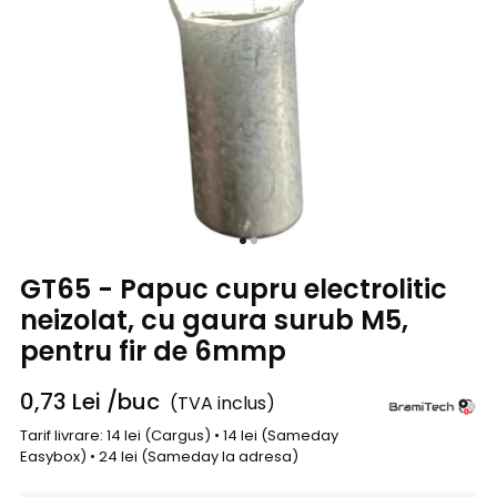
GT65 - Papuc cupru electrolitic
neizolat, cu gaura surub M5,
pentru fir de 6mmp
0,73
Lei
/buc
(TVA inclus)
Tarif livrare: 14 lei (Cargus) • 14 lei (Sameday
Easybox) • 24 lei (Sameday la adresa)