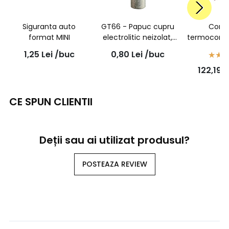
Siguranta auto
GT66 - Papuc cupru
Cone
format MINI
electrolitic neizolat,
termocontr
cu gaura surub M6,
adeziv, serti
1,25
Lei
/buc
0,80
Lei
/buc
pentru fir de 6mmp
1,5mmp - 7
122,19
L
- 100b
CE SPUN CLIENTII
Deții sau ai utilizat produsul?
POSTEAZA REVIEW