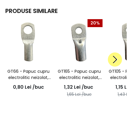
PRODUSE SIMILARE
20%
GT66 - Papuc cupru
GT165 - Papuc cupru
GT105 - Pa
electrolitic neizolat,
electrolitic neizolat,
electroliti
cu gaura surub M6,
cu gaura surub M5,
cu gaura 
0,80
Lei
/buc
1,32
Lei
/buc
1,15
Lei
pentru fir de 6mmp
pentru fir de 16mmp
pentru fir
1,65
Lei
/buc
1,43
Lei