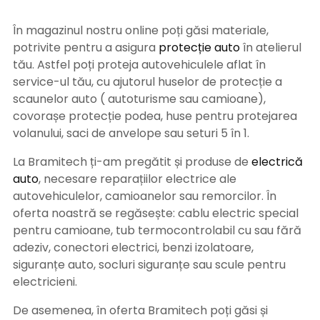
În magazinul nostru online poți găsi materiale,
potrivite pentru a asigura
protecție auto
î
n atelierul
tău. Astfel poți proteja autovehiculele aflat în
service-ul tău, cu ajutorul huselor de protecție a
scaunelor auto ( autoturisme sau camioane),
covorașe protecție podea, huse pentru protejarea
volanului, saci de anvelope sau seturi 5 în 1.
La Bramitech ți-am pregătit și produse de
electrică
auto
, necesare reparațiilor electrice ale
autovehiculelor, camioanelor sau remorcilor. În
oferta noastră se regăsește: cablu electric special
pentru camioane, tub termocontrolabil cu sau fără
adeziv, conectori electrici, benzi izolatoare,
siguranțe auto, socluri siguranțe sau scule pentru
electricieni.
De asemenea, în oferta Bramitech poți găsi și