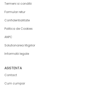
Termeni si conditii
Formular retur
Confidentialitate
Politica de Cookies
ANPC
Solutionarea litigiilor
Informatii legale
ASISTENTA
Contact
Cum cumpar
Cum platesc
Livrarea produselor
Returnare produse