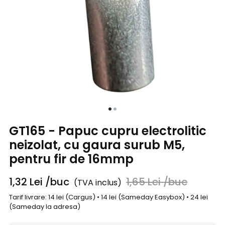
GT165 - Papuc cupru electrolitic
neizolat, cu gaura surub M5,
pentru fir de 16mmp
1,32
Lei
/buc
1,65
Lei
/buc
(TVA inclus)
Tarif livrare: 14 lei (Cargus) • 14 lei (Sameday Easybox) • 24 lei
(Sameday la adresa)