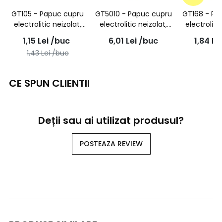
GT105 - Papuc cupru
GT5010 - Papuc cupru
GT168 - Pa
electrolitic neizolat,
electrolitic neizolat,
electroliti
cu gaura surub M5,
cu gaura surub M10,
cu gaura 
1,15
Lei
/buc
6,01
Lei
/buc
1,84
Le
pentru fir de 10mmp
pentru fir de 50mmp
pentru fir
1,43
Lei
/buc
CE SPUN CLIENTII
Deții sau ai utilizat produsul?
POSTEAZA REVIEW