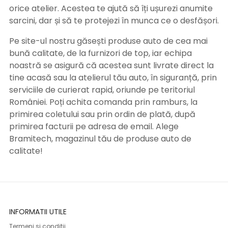
orice atelier. Acestea te ajută să îți ușurezi anumite
sarcini, dar și să te protejezi în munca ce o desfășori.
Pe site-ul nostru găsești produse auto de cea mai
bună calitate, de la furnizori de top, iar echipa
noastră se asigură că acestea sunt livrate direct la
tine acasă sau la atelierul tău auto, în siguranță, prin
serviciile de curierat rapid, oriunde pe teritoriul
României. Poți achita comanda prin ramburs, la
primirea coletului sau prin ordin de plată, după
primirea facturii pe adresa de email. Alege
Bramitech, magazinul tău de produse auto de
calitate!
INFORMATII UTILE
Termeni si conditii