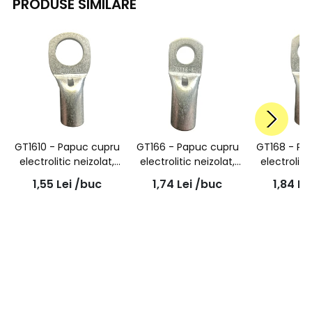
PRODUSE SIMILARE
GT1610 - Papuc cupru
GT166 - Papuc cupru
GT168 - Pa
electrolitic neizolat,
electrolitic neizolat,
electroliti
cu gaura surub M10,
cu gaura surub M6,
cu gaura 
1,55
Lei
/buc
1,74
Lei
/buc
1,84
Le
pentru fir de 16mmp
pentru fir de 16mmp
pentru fir