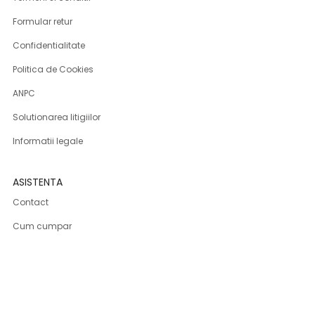
Formular retur
Confidentialitate
Politica de Cookies
ANPC
Solutionarea litigiilor
Informatii legale
ASISTENTA
Contact
Cum cumpar
Cum platesc
Livrarea produselor
Returnare produse