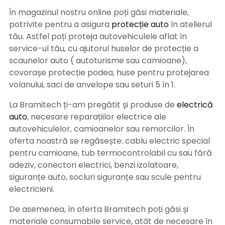
În magazinul nostru online poți găsi materiale,
potrivite pentru a asigura
protecție auto
î
n atelierul
tău. Astfel poți proteja autovehiculele aflat în
service-ul tău, cu ajutorul huselor de protecție a
scaunelor auto ( autoturisme sau camioane),
covorașe protecție podea, huse pentru protejarea
volanului, saci de anvelope sau seturi 5 în 1.
La Bramitech ți-am pregătit și produse de
electrică
auto
, necesare reparațiilor electrice ale
autovehiculelor, camioanelor sau remorcilor. În
oferta noastră se regăsește: cablu electric special
pentru camioane, tub termocontrolabil cu sau fără
adeziv, conectori electrici, benzi izolatoare,
siguranțe auto, socluri siguranțe sau scule pentru
electricieni.
De asemenea, în oferta Bramitech poți găsi și
materiale consumabile service, atât de necesare în