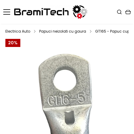
Electrica Auto
Papuci neizolati cu gaura
GT165 - Papuc cupru e
20%