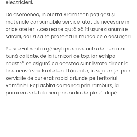
electricieni.
De asemenea, în oferta Bramitech poți găsi și
materiale consumabile service, atât de necesare în
orice atelier. Acestea te ajută să îți ușurezi anumite
sarcini, dar și să te protejezi în munca ce o desfășori.
Pe site-ul nostru găsești produse auto de cea mai
bună calitate, de la furnizori de top, iar echipa
noastră se asigură că acestea sunt livrate direct la
tine acasă sau la atelierul tău auto, în siguranță, prin
serviciile de curierat rapid, oriunde pe teritoriul
României. Poți achita comanda prin ramburs, la
primirea coletului sau prin ordin de plată, după
primirea facturii pe adresa de email. Alege
Bramitech, magazinul tău de produse auto de
calitate!