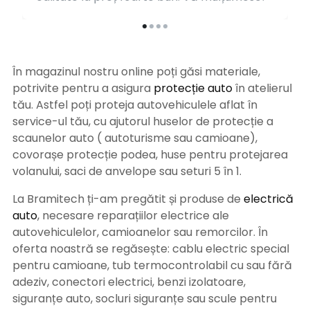
În magazinul nostru online poți găsi materiale,
potrivite pentru a asigura
protecție auto
î
n atelierul
tău. Astfel poți proteja autovehiculele aflat în
service-ul tău, cu ajutorul huselor de protecție a
scaunelor auto ( autoturisme sau camioane),
covorașe protecție podea, huse pentru protejarea
volanului, saci de anvelope sau seturi 5 în 1.
La Bramitech ți-am pregătit și produse de
electrică
auto
, necesare reparațiilor electrice ale
autovehiculelor, camioanelor sau remorcilor. În
oferta noastră se regăsește: cablu electric special
pentru camioane, tub termocontrolabil cu sau fără
adeziv, conectori electrici, benzi izolatoare,
siguranțe auto, socluri siguranțe sau scule pentru