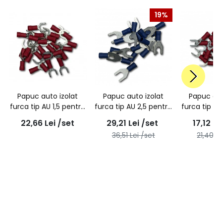
19%
Papuc auto izolat
Papuc auto izolat
Papuc aut
furca tip AU 1,5 pentru
furca tip AU 2,5 pentru
furca tip AU
surub M6 -
surub M6 -
surub
22,66
Lei
/set
29,21
Lei
/set
17,12
Le
100buc/set
100buc/set
100bu
36,51
Lei
/set
21,40
Le