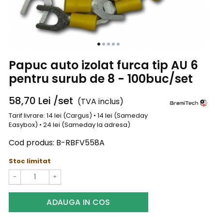
Papuc auto izolat furca tip AU 6
pentru surub de 8 - 100buc/set
58,70
Lei
/set
(TVA inclus)
Tarif livrare: 14 lei (Cargus) • 14 lei (Sameday
Easybox) • 24 lei (Sameday la adresa)
Cod produs:
B-RBFV558A
Stoc limitat
−
+
ADAUGA IN COS