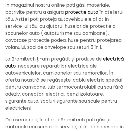
În magazinul nostru online poți găsi materiale,
potrivite pentru a asigura
protecție auto
î
n atelierul
tău. Astfel poți proteja autovehiculele aflat în
service-ul tău, cu ajutorul huselor de protecție a
scaunelor auto ( autoturisme sau camioane),
covorașe protecție podea, huse pentru protejarea
volanului, saci de anvelope sau seturi 5 în 1.
La Bramitech ți-am pregătit și produse de
electrică
auto
, necesare reparațiilor electrice ale
autovehiculelor, camioanelor sau remorcilor. În
oferta noastră se regăsește: cablu electric special
pentru camioane, tub termocontrolabil cu sau fără
adeziv, conectori electrici, benzi izolatoare,
siguranțe auto, socluri siguranțe sau scule pentru
electricieni.
De asemenea, în oferta Bramitech poți găsi și
materiale consumabile service, atât de necesare în