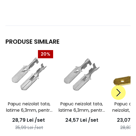
PRODUSE SIMILARE
20%
Papuc neizolat tata,
Papuc neizolat tata,
Papuc aut
latime 6,3mm, pentru
latime 6,3mm, pentru
neizolat, t
fir de 1,5mm2, cupru
fir de 2,5mm2, cupru
6,3mm, pen
28,79
Lei
/set
24,57
Lei
/set
23,07
L
electrolitic -
electrolitic -
2,5mm2, 
35,99
Lei
/set
28,83
L
100buc/set
100buc/set
100bu