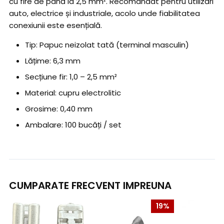
cu fire de până la 2,5 mm². Recomandat pentru utilizări
auto, electrice și industriale, acolo unde fiabilitatea
conexiunii este esențială.
Tip: Papuc neizolat tată (terminal masculin)
Lățime: 6,3 mm
Secțiune fir: 1,0 – 2,5 mm²
Material: cupru electrolitic
Grosime: 0,40 mm
Ambalare: 100 bucăți / set
CUMPARATE FRECVENT IMPREUNA
19%