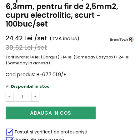
6,3mm, pentru fir de 2,5mm2,
cupru electrolitic, scurt -
100buc/set
24,42
Lei
/set
(TVA inclus)
30,52
Lei
/set
Tarif livrare: 14 lei (Cargus) • 14 lei (Sameday Easybox) • 24 lei
(Sameday la adresa)
Cod produs:
B-677.01.9/F
Disponibil in stoc
−
+
ADAUGA IN COS
Testat și verificat de profesioniști