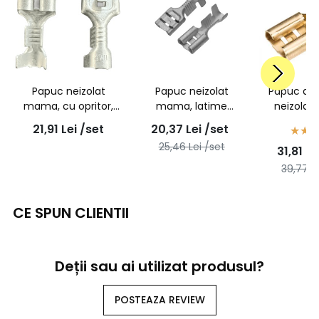
Papuc neizolat
Papuc neizolat
Papuc aut
mama, cu opritor,
mama, latime
neizolat
latime 6,3mm, fir de
6,3mm, fir de
latime 6,3
21,91
Lei
/set
20,37
Lei
/set
2,5mmp, cupru
2,5mmp, cupru
fir de 2
25,46
Lei
/set
31,81
Le
electrolitic -
electrolitic -
100bu
100buc/set
100buc/set
39,77
L
CE SPUN CLIENTII
Deții sau ai utilizat produsul?
POSTEAZA REVIEW