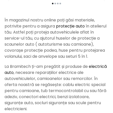
În magazinul nostru online poți găsi materiale,
potrivite pentru a asigura
protecție auto
î
n atelierul
tău. Astfel poți proteja autovehiculele aflat în
service-ul tău, cu ajutorul huselor de protecție a
scaunelor auto ( autoturisme sau camioane),
covorașe protecție podea, huse pentru protejarea
volanului, saci de anvelope sau seturi 5 în 1.
La Bramitech ți-am pregătit și produse de
electrică
auto
, necesare reparațiilor electrice ale
autovehiculelor, camioanelor sau remorcilor. În
oferta noastră se regăsește: cablu electric special
pentru camioane, tub termocontrolabil cu sau fără
adeziv, conectori electrici, benzi izolatoare,
siguranțe auto, socluri siguranțe sau scule pentru
electricieni.