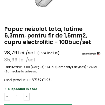
Papuc neizolat tata, latime
6,3mm, pentru fir de 1,5mm2,
cupru electrolitic - 100buc/set
28,79
Lei
/set
(TVA inclus)
35,99
Lei
/set
Tarif livrare: 14 lei (Cargus) • 14 lei (Sameday Easybox) • 24 lei
(Sameday la adresa)
Cod produs:
B-671/2.01.9/F
Disponibil in stoc
−
+