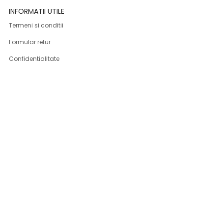
INFORMATII UTILE
Termeni si conditii
Formular retur
Confidentialitate
Politica de Cookies
ANPC
Solutionarea litigiilor
Informatii legale
ASISTENTA
Contact
Cum cumpar
Cum platesc
Livrarea produselor