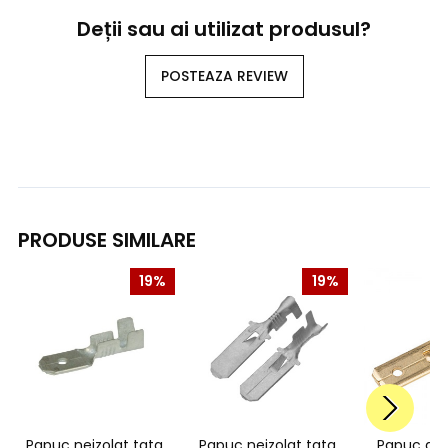
Deții sau ai utilizat produsul?
POSTEAZA REVIEW
PRODUSE SIMILARE
19%
19%
Papuc neizolat tata,
Papuc neizolat tata,
Papuc aut