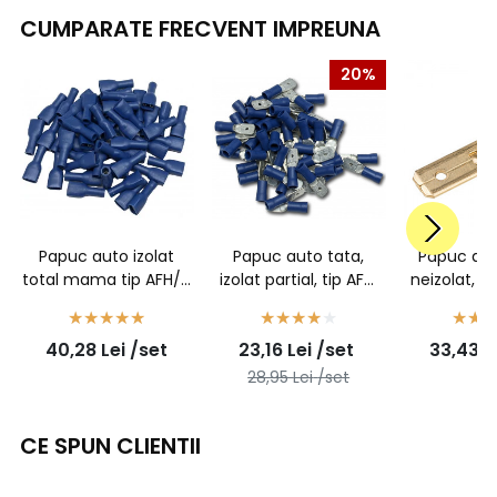
CUMPARATE FRECVENT IMPREUNA
20%
Papuc auto izolat
Papuc auto tata,
Papuc aut
total mama tip AFH/A
izolat partial, tip AFM
neizolat, t
2,5 - 100buc/set
2,5/6,3 - 100buc/set
6,3mm, pen
1,5mm2 - 1
40,28
Lei
/set
23,16
Lei
/set
33,43
L
28,95
Lei
/set
CE SPUN CLIENTII