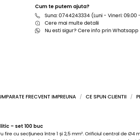
Cum te putem ajuta?
Suna: 0744243334 (Luni - Vineri: 09.00 -
Cere mai multe detalii
Nu esti sigur? Cere info prin Whatsapp
UMPARATE FRECVENT IMPREUNA
CE SPUN CLIENTII
P
litic – set 100 buc
entru fire cu secțiunea între 1 și 2,5 mm². Orificiul central d