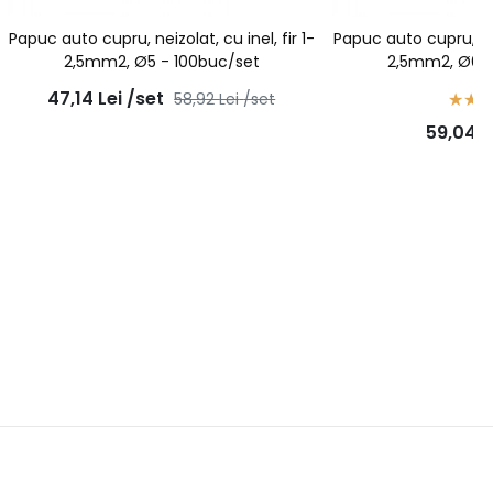
Papuc auto cupru, neizolat, cu inel, fir 1-
Papuc auto cupru, neiz
2,5mm2, Ø5 - 100buc/set
2,5mm2, Ø6 -
47,14
Lei
/set
58,92
Lei
/set
59,04
L