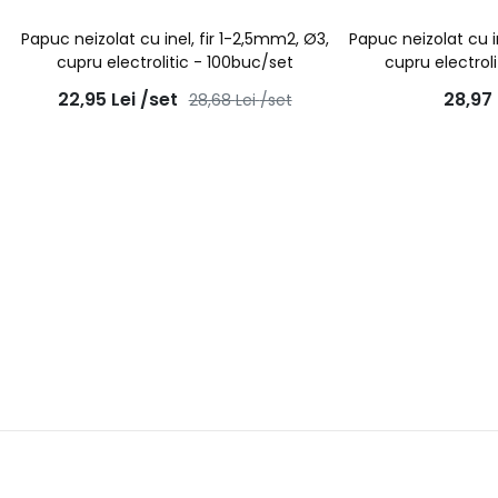
Papuc neizolat cu inel, fir 1-2,5mm2, Ø3,
Papuc neizolat cu i
cupru electrolitic - 100buc/set
cupru electrol
22,95
Lei
/set
28,97
28,68
Lei
/set