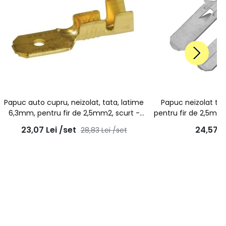
Papuc auto cupru, neizolat, tata, latime
Papuc neizolat ta
6,3mm, pentru fir de 2,5mm2, scurt -
pentru fir de 2,5mm2
100buc/set
- 100b
23,07
Lei
/set
24,57
L
28,83
Lei
/set