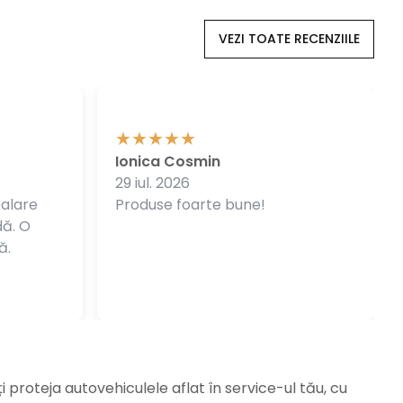
VEZI TOATE RECENZIILE
Ionica Cosmin
29 iul. 2026
balare
Produse foarte bune!
dă. O
ă.
ți proteja autovehiculele aflat în service-ul tău, cu