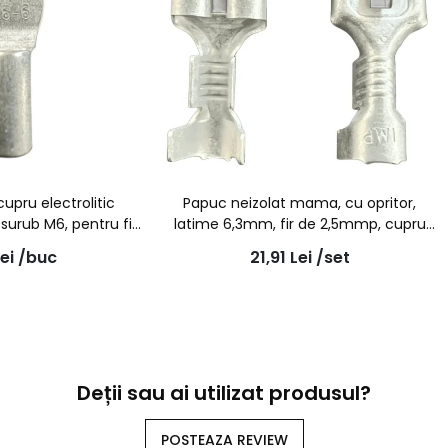
upru electrolitic
Papuc neizolat mama, cu opritor,
 surub M6, pentru fir
latime 6,3mm, fir de 2,5mmp, cupru
6mmp
electrolitic - 100buc/set
ei
/buc
21,91
Lei
/set
Deții sau ai utilizat produsul?
POSTEAZA REVIEW