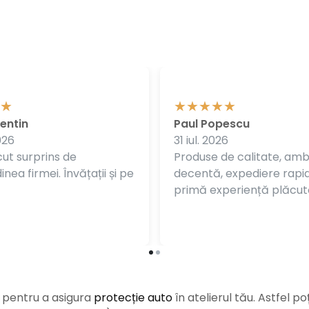
entin
Paul Popescu
026
31 iul. 2026
ut surprins de
Produse de calitate, am
nea firmei. Învățații și pe
decentă, expediere rapi
primă experiență plăcut
e pentru a asigura
protecție auto
î
n atelierul tău. Astfel po