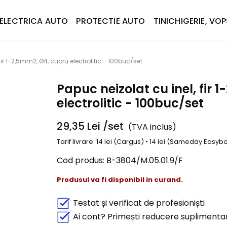
ELECTRICA AUTO
PROTECTIE AUTO
TINICHIGERIE, VOP
fir 1-2,5mm2, Ø4, cupru electrolitic - 100buc/set
Papuc neizolat cu inel, fir
electrolitic - 100buc/set
29,35
Lei
/set
(TVA inclus)
Tarif livrare: 14 lei (Cargus) • 14 lei (Sameday Easy
Cod produs:
B-3804/M.05.01.9/F
Produsul va fi disponibil in curand.
Testat și verificat de profesioniști
Ai cont? Primești reducere suplimenta