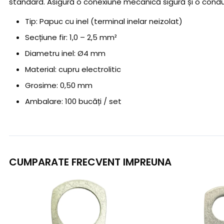
standard. Asigură o conexiune mecanică sigură și o conducti
Tip: Papuc cu inel (terminal inelar neizolat)
Secțiune fir: 1,0 – 2,5 mm²
Diametru inel: Ø4 mm
Material: cupru electrolitic
Grosime: 0,50 mm
Ambalare: 100 bucăți / set
CUMPARATE FRECVENT IMPREUNA