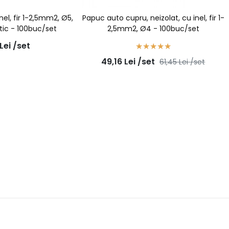
nel, fir 1-2,5mm2, Ø5,
Papuc auto cupru, neizolat, cu inel, fir 1-
itic - 100buc/set
2,5mm2, Ø4 - 100buc/set
Lei
/set
49,16
Lei
/set
61,45
Lei
/set