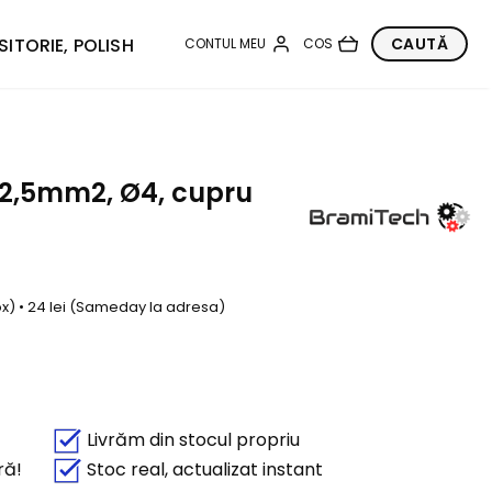
SITORIE, POLISH
 1-2,5mm2, Ø4, cupru
box) • 24 lei (Sameday la adresa)
Livrăm din stocul propriu
ră!
Stoc real, actualizat instant