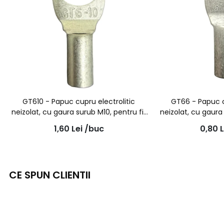
GT610 - Papuc cupru electrolitic
GT66 - Papuc c
neizolat, cu gaura surub M10, pentru fir
neizolat, cu gaura
de 6mmp
de 
1,60
Lei
/buc
0,80
L
CE SPUN CLIENTII