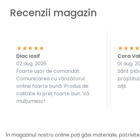
Recenzii magazin
Diac Iosif
Cora Val
02 aug. 2026
01 aug. 2
Foarte ușor de comandat.
Sânt plăc
Comunicarea cu vânzătorul
proptitudi
online foarte bună. Produs de
alții.
calitate la preț foarte bun. Vă
mulțumesc!
În magazinul nostru online poți găsi materiale, potrivit