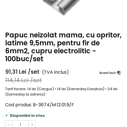
Papuc neizolat mama, cu opritor,
latime 9,5mm, pentru fir de
6mm2, cupru electrolitic -
100buc/set
91,31
Lei
/set
(TVA inclus)
114,14
Lei
/set
Tarif livrare: 14 lei (Cargus) • 14 lei (Sameday Easybox) • 24 lei
(Sameday la adresa)
Cod produs:
B-3674/M.12.01.9/F
Disponibil in stoc
−
+