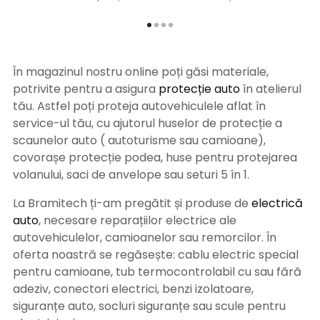
În magazinul nostru online poți găsi materiale,
potrivite pentru a asigura
protecție auto
î
n atelierul
tău. Astfel poți proteja autovehiculele aflat în
service-ul tău, cu ajutorul huselor de protecție a
scaunelor auto ( autoturisme sau camioane),
covorașe protecție podea, huse pentru protejarea
volanului, saci de anvelope sau seturi 5 în 1.
La Bramitech ți-am pregătit și produse de
electrică
auto
, necesare reparațiilor electrice ale
autovehiculelor, camioanelor sau remorcilor. În
oferta noastră se regăsește: cablu electric special
pentru camioane, tub termocontrolabil cu sau fără
adeziv, conectori electrici, benzi izolatoare,
siguranțe auto, socluri siguranțe sau scule pentru