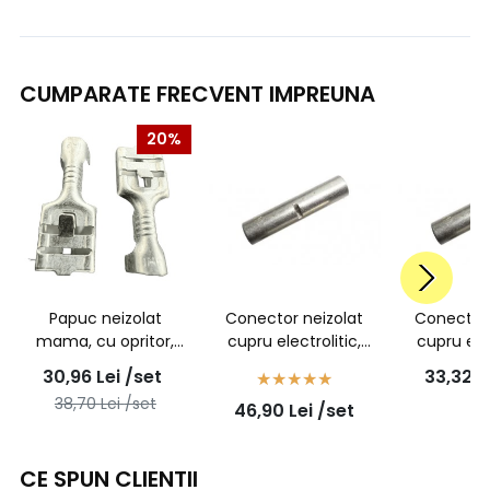
CUMPARATE FRECVENT IMPREUNA
20%
Papuc neizolat
Conector neizolat
Conector 
mama, cu opritor,
cupru electrolitic,
cupru elec
latime 6,3mm, fir de
pentru fir de 2,5 mmp,
pentru fir 
30,96
Lei
/set
33,32
L
1,0mmp, cupru
set 100 bucati
set 100
38,70
Lei
/set
46,90
Lei
/set
electrolitic -
100buc/set
CE SPUN CLIENTII