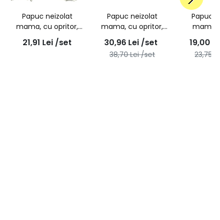
Papuc neizolat
Papuc neizolat
Papuc n
mama, cu opritor,
mama, cu opritor,
mama, 
latime 6,3mm, fir de
latime 6,3mm, fir de
6,3mm, fir 
21,91
Lei
/set
30,96
Lei
/set
19,00
Le
2,5mmp, cupru
1,0mmp, cupru
cupru elec
38,70
Lei
/set
23,75
L
electrolitic -
electrolitic -
100bu
100buc/set
100buc/set