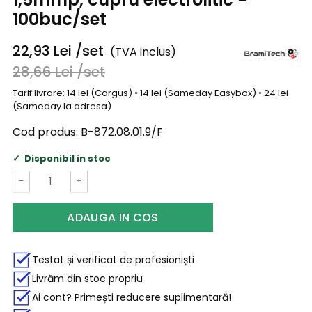
100buc/set
22,93
Lei
/set
(TVA inclus)
28,66
Lei
/set
Tarif livrare: 14 lei (Cargus) • 14 lei (Sameday Easybox) • 24 lei
(Sameday la adresa)
Cod produs:
B-872.08.01.9/F
Disponibil in stoc
−
+
ADAUGA IN COS
Testat și verificat de profesioniști
Livrăm din stoc propriu
Ai cont? Primești reducere suplimentară!