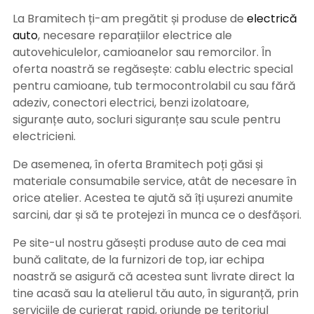
La Bramitech ți-am pregătit și produse de
electrică
auto
, necesare reparațiilor electrice ale
autovehiculelor, camioanelor sau remorcilor. În
oferta noastră se regăsește: cablu electric special
pentru camioane, tub termocontrolabil cu sau fără
adeziv, conectori electrici, benzi izolatoare,
siguranțe auto, socluri siguranțe sau scule pentru
electricieni.
De asemenea, în oferta Bramitech poți găsi și
materiale consumabile service, atât de necesare în
orice atelier. Acestea te ajută să îți ușurezi anumite
sarcini, dar și să te protejezi în munca ce o desfășori.
Pe site-ul nostru găsești produse auto de cea mai
bună calitate, de la furnizori de top, iar echipa
noastră se asigură că acestea sunt livrate direct la
tine acasă sau la atelierul tău auto, în siguranță, prin
serviciile de curierat rapid, oriunde pe teritoriul