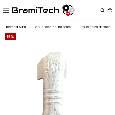
Electrica Auto
Papuci electrici neizolati
Papuc neizolat mama, cu
19%