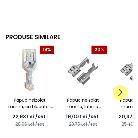
PRODUSE SIMILARE
19%
20%
Papuc neizolat
Papuc neizolat
Papuc n
mama, cu blocator,
mama, latime
mama, 
latime 6,3mm, fir de
6,3mm, fir de 1,5mmp,
6,3mm, 
22,93
Lei
/set
19,00
Lei
/set
20,37
L
2,5mmp, cupru
cupru electrolitic -
2,5mmp,
28,66
Lei
/set
23,75
Lei
/set
25,46
L
electrolitic -
100buc/set
electro
100buc/set
100bu