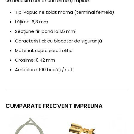
ce necesită conexiuni ferme și rapide.
Tip: Papuc neizolat mamă (terminal femelă)
Lățime: 6,3 mm
Secțiune fir: până la 1,5 mm²
Caracteristici: cu blocator de siguranță
Material: cupru electrolitic
Grosime: 0,42 mm
Ambalare: 100 bucăți / set
CUMPARATE FRECVENT IMPREUNA