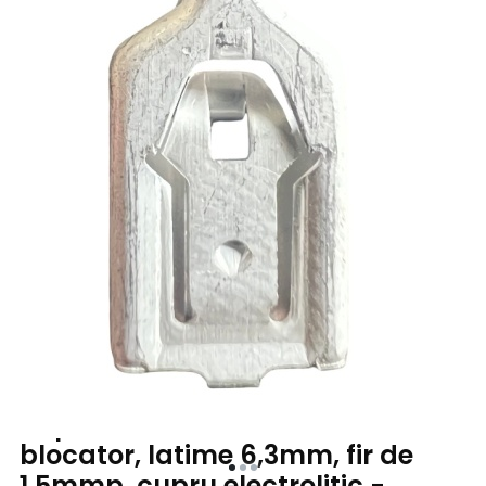
Papuc neizolat mama, cu
blocator, latime 6,3mm, fir de
1,5mmp, cupru electrolitic -