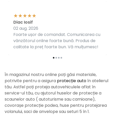
Diac Iosif
02 aug. 2026
Foarte ușor de comandat. Comunicarea cu
vânzătorul online foarte bună. Produs de
calitate la preț foarte bun. Vă mulțumesc!
În magazinul nostru online poți găsi materiale,
potrivite pentru a asigura
protecție auto
î
n atelierul
tău. Astfel poți proteja autovehiculele aflat în
service-ul tău, cu ajutorul huselor de protecție a
scaunelor auto ( autoturisme sau camioane),
covorașe protecție podea, huse pentru protejarea
volanului, saci de anvelope sau seturi 5 în 1.