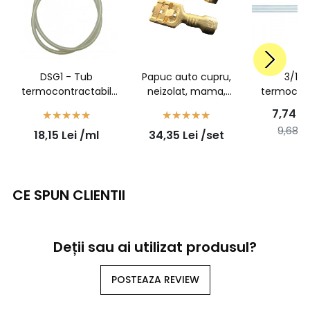
DSG1 - Tub
Papuc auto cupru,
3/1 -
termocontractabil
neizolat, mama,
termocont
transparent cu adeziv
latime 6,3mm, cu
transparent
7,74
Le
- 6/1,4 - 1 metru
opritor, pentru fir de
3mm la 
9,68
Le
18,15
Lei
/ml
34,35
Lei
/set
1,5mm2 - 100buc/set
met
CE SPUN CLIENTII
Deții sau ai utilizat produsul?
POSTEAZA REVIEW