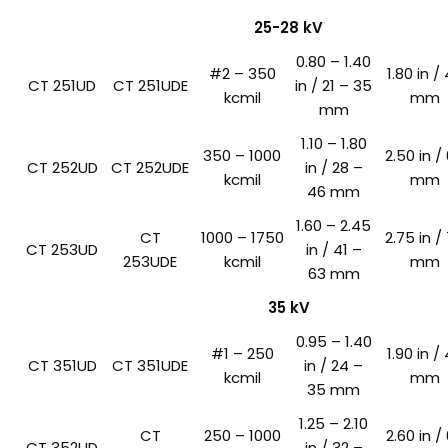
25-28 kV
0.80 – 1.40
#2 – 350
1.80 in /
CT 251UD
CT 251UDE
in / 21 – 35
kcmil
mm
mm
1.10 – 1.80
350 – 1000
2.50 in /
CT 252UD
CT 252UDE
in / 28 –
kcmil
mm
46 mm
1.60 – 2.45
CT
1000 – 1750
2.75 in /
CT 253UD
in / 41 –
253UDE
kcmil
mm
63 mm
35 kV
0.95 – 1.40
#1 – 250
1.90 in /
CT 351UD
CT 351UDE
in / 24 –
kcmil
mm
35 mm
1.25 – 2.10
CT
250 – 1000
2.60 in /
CT 352UD
in / 32 –