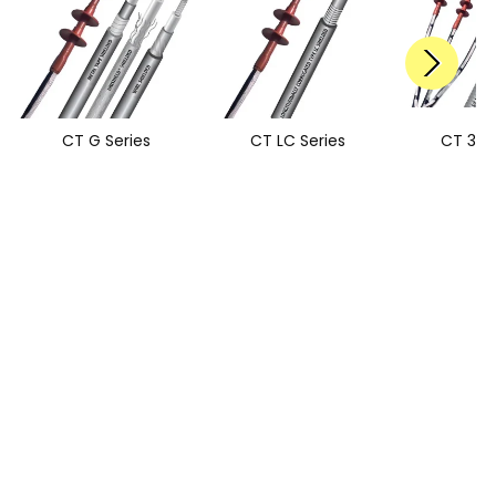
CT G Series
CT LC Series
CT 3G 