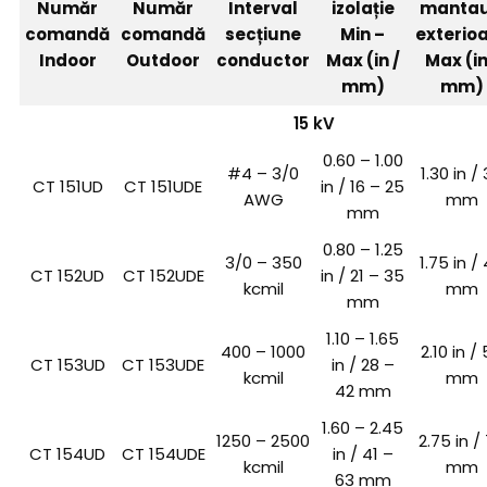
Număr
Număr
Interval
izolație
manta
comandă
comandă
secțiune
Min –
exterio
Indoor
Outdoor
conductor
Max (in /
Max (in
mm)
mm)
15 kV
0.60 – 1.00
#4 – 3/0
1.30 in /
CT 151UD
CT 151UDE
in / 16 – 25
AWG
mm
mm
0.80 – 1.25
3/0 – 350
1.75 in /
CT 152UD
CT 152UDE
in / 21 – 35
kcmil
mm
mm
1.10 – 1.65
400 – 1000
2.10 in /
CT 153UD
CT 153UDE
in / 28 –
kcmil
mm
42 mm
1.60 – 2.45
1250 – 2500
2.75 in /
CT 154UD
CT 154UDE
in / 41 –
kcmil
mm
63 mm