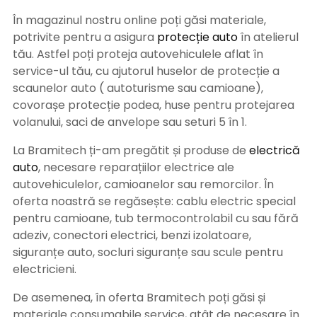
În magazinul nostru online poți găsi materiale,
potrivite pentru a asigura
protecție auto
î
n atelierul
tău. Astfel poți proteja autovehiculele aflat în
service-ul tău, cu ajutorul huselor de protecție a
scaunelor auto ( autoturisme sau camioane),
covorașe protecție podea, huse pentru protejarea
volanului, saci de anvelope sau seturi 5 în 1.
La Bramitech ți-am pregătit și produse de
electrică
auto
, necesare reparațiilor electrice ale
autovehiculelor, camioanelor sau remorcilor. În
oferta noastră se regăsește: cablu electric special
pentru camioane, tub termocontrolabil cu sau fără
adeziv, conectori electrici, benzi izolatoare,
siguranțe auto, socluri siguranțe sau scule pentru
electricieni.
De asemenea, în oferta Bramitech poți găsi și
materiale consumabile service, atât de necesare în