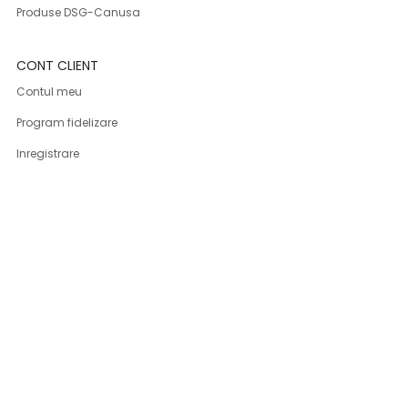
Produse DSG-Canusa
CONT CLIENT
Contul meu
Program fidelizare
Inregistrare
Istoric comenzi
Parerile clientilor